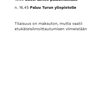
n. 16.45
Paluu Turun yliopistolle
Tilaisuus on maksuton, mutta vaatii
etukäteisilmoittautumisen viimeistään
28.10.2022
alla olevalla lomakkeella.
Tervetuloa mukaan!
-----------------------------------------
----
Tilaisuuden yrityskumppaneina ovat
Alfa Laval Aalborg Oy
Technology De
Euroports Finland Oy
Kongsberg Mar
Logistikas Oy
Rauma Marine
Rauman Satama Oy
Merimessujen näytteilleasettajat
Alfons Håkans Oy Ab
Consilium Mar
Finnlines Oyj
Fintraffic Oy