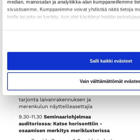
median, mainosalan ja analytiikka-alan kumppaneillemme tieto
--------
sivustoamme. Kumppanimme voivat yhdistää näitä tietoja muihi
heille tai joita on kerätty, kun olet käyttänyt heidän palvelujaa
Päivän ohjelma
7.00
Lähtö Turun yliopistolta
8.15
Saapuminen Raumalle.
Kaikille
osallistujille jaossa kahvi-/teelippuja ja
smoothieita koko päivän ajan
tapahtuman infotiskillä (1. krs).
Salli kaikki evästeet
8.30 - 15.30
Kioskissa (1. krs) ja ravintola
Kiikartornissa kahvia, teetä, pientä
Vain välttämättömät evästee
suolaista ja makeaa tarjolla koko päivän
8.30 – 15.30
Merimessuilla
runsas
tarjonta laivanrakennuksen ja
merenkulun näytteilleasettajia
9.30-11.30
Seminaariohjelmaa
auditoriossa: Katse horisonttiin -
osaamisen merkitys meriklusterissa