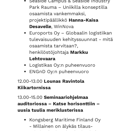
Seaside Campus & Seaside Industry
Park Rauma – Uniikilla konseptilla
osaamista vankemmaksi,
projektipäällikkö
Hanna-Kaisa
Desavelle
, WinNova
Euroports Oy – Globaalin logistiikan
tulevaisuuden kehityssuunnat - mitä
osaamista tarvitaan?,
henkilöstöjohtaja
Markku
Lehtovaara
Logistikas Oy:n puheenvuoro
ENGnD Oy:n puheenvuoro
12.00-13.00
Lounas Ravintola
Kiikartornissa
13.00-15.00
Seminaariohjelmaa
auditoriossa
– Katse horisonttiin –
uusia tuulia meriklusterissa
Kongsberg Maritime Finland Oy
- Millainen on älykäs tilaus-