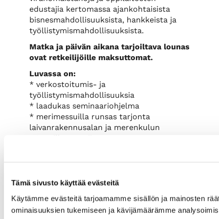
edustajia kertomassa ajankohtaisista
bisnesmahdollisuuksista, hankkeista ja
työllistymismahdollisuuksista.
Matka ja päivän aikana tarjoiltava lounas
ovat retkeilijöille maksuttomat.
Luvassa on:
* verkostoitumis- ja
työllistymismahdollisuuksia
* laadukas seminaariohjelma
* merimessuilla runsas tarjonta
laivanrakennusalan ja merenkulun
näytteilleasettajia
Tilaisuus on maksuton, mutta vaatii
etukäteisilmoittautumisen alla olevalla
lomakkeella.
Lisätiedot toimitetaan
Tämä sivusto käyttää evästeitä
ilmoittautuneille sähköpostitse.
Käytämme evästeitä tarjoamamme sisällön ja mainosten räät
Tervetuloa mukaan!
ominaisuuksien tukemiseen ja kävijämäärämme analysoimise
-----------------------------------------