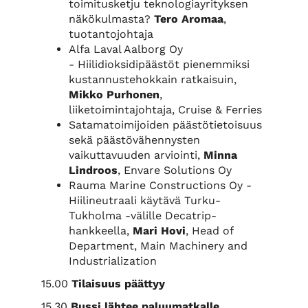
toimitusketju teknologiayrityksen
näkökulmasta?
Tero Aromaa
,
tuotantojohtaja
Alfa Laval Aalborg Oy
- Hiilidioksidipäästöt pienemmiksi
kustannustehokkain ratkaisuin,
Mikko Purhonen
,
liiketoimintajohtaja, Cruise & Ferries
Satamatoimijoiden päästötietoisuus
sekä päästövähennysten
vaikuttavuuden arviointi,
Minna
Lindroos
, Envare Solutions Oy
Rauma Marine Constructions Oy -
Hiilineutraali käytävä Turku-
Tukholma -välille Decatrip-
hankkeella,
Mari Hovi
, Head of
Department, Main Machinery and
Industrialization
15.00
Tilaisuus päättyy
15.30
Bussi lähtee paluumatkalle