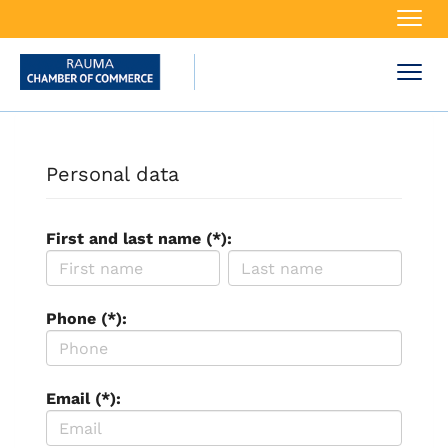
Navi
Navi
Personal data
First and last name (*):
Phone (*):
Email (*):