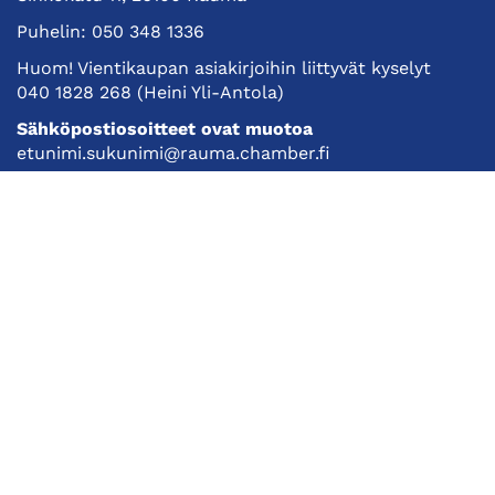
Puhelin:
050 348 1336
Huom! Vientikaupan asiakirjoihin liittyvät kyselyt
040 1828 268
(Heini Yli-Antola)
Sähköpostiosoitteet ovat muotoa
etunimi.sukunimi@rauma.chamber.fi
Toimiston sähköpostiosoite
kauppakamari@rauma.chamber.fi
Laajemmat yhteystiedot
Kauppakamari
Koulutukset ja tapahtumat
Jäsenyys
Kansainvälisyys
Muut palvelut