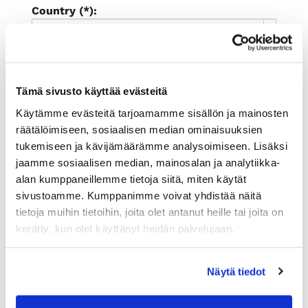
Country (*):
Great Britain (UK)
Register
I'd like to receive the Rauman
Tämä sivusto käyttää evästeitä
kauppakamari newsletter
Käytämme evästeitä tarjoamamme sisällön ja mainosten
I accept the terms of use (*)
räätälöimiseen, sosiaalisen median ominaisuuksien
tukemiseen ja kävijämäärämme analysoimiseen. Lisäksi
(*) Information is mandatory
jaamme sosiaalisen median, mainosalan ja analytiikka-
alan kumppaneillemme tietoja siitä, miten käytät
sivustoamme. Kumppanimme voivat yhdistää näitä
tietoja muihin tietoihin, joita olet antanut heille tai joita on
kerätty, kun olet käyttänyt heidän palvelujaan.
Näytä tiedot