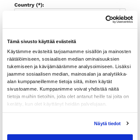
Country (*):
Great Britain (UK)
Register
I'd like to receive the Rauman
Tämä sivusto käyttää evästeitä
kauppakamari newsletter
Käytämme evästeitä tarjoamamme sisällön ja mainosten
I accept the terms of use (*)
räätälöimiseen, sosiaalisen median ominaisuuksien
tukemiseen ja kävijämäärämme analysoimiseen. Lisäksi
(*) Information is mandatory
jaamme sosiaalisen median, mainosalan ja analytiikka-
alan kumppaneillemme tietoja siitä, miten käytät
sivustoamme. Kumppanimme voivat yhdistää näitä
tietoja muihin tietoihin, joita olet antanut heille tai joita on
kerätty, kun olet käyttänyt heidän palvelujaan.
Näytä tiedot