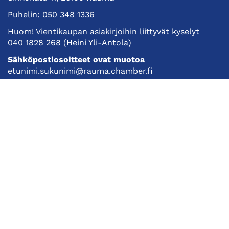
Puhelin:
050 348 1336
Huom! Vientikaupan asiakirjoihin liittyvät kyselyt
040 1828 268
(Heini Yli-Antola)
Sähköpostiosoitteet ovat muotoa
etunimi.sukunimi@rauma.chamber.fi
Toimiston sähköpostiosoite
kauppakamari@rauma.chamber.fi
Laajemmat yhteystiedot
Kauppakamari
Koulutukset ja tapahtumat
Jäsenyys
Kansainvälisyys
Muut palvelut