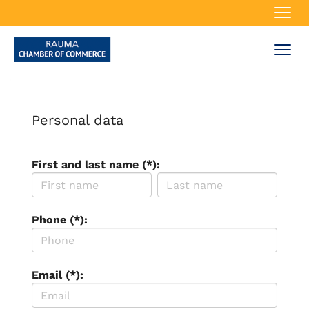
Navi
Navi
Personal data
First and last name (*):
Phone (*):
Email (*):