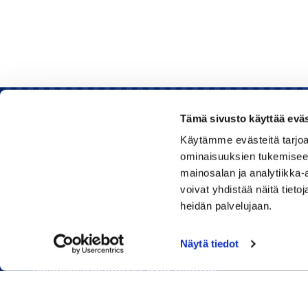
Tämä sivusto käyttää eväs
Käytämme evästeitä tarjoa
Rauman kauppakamari
ominaisuuksien tukemisee
mainosalan ja analytiikka
Sinkokatu 11, 26100 Rauma
voivat yhdistää näitä tietoja
heidän palvelujaan.
Puhelin:
050 348 1336
Huom! Vientikaupan asiakirjoihin liittyvät kyselyt
Näytä tiedot
040 1828 268
(Heini Yli-Antola)
Sähköpostiosoitteet ovat muotoa
etunimi.sukunimi@rauma.chamber.fi
Toimiston sähköpostiosoite