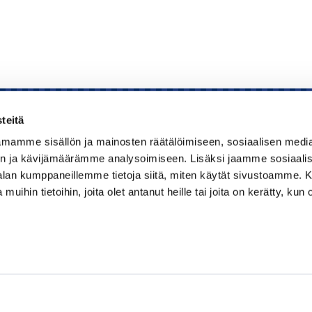
teitä
mamme sisällön ja mainosten räätälöimiseen, sosiaalisen medi
Kauppakamari
n ja kävijämäärämme analysoimiseen. Lisäksi jaamme sosiaali
-alan kumppaneillemme tietoja siitä, miten käytät sivustoamme
Koulutukset ja tapahtumat
 muihin tietoihin, joita olet antanut heille tai joita on kerätty, kun 
Jäsenyys
Kansainvälisyys
Muut palvelut
Ajankohtaista