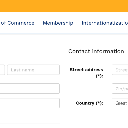
 of Commerce
Membership
Internationalizati
Contact information
Street address
(*):
Great 
Country (*):