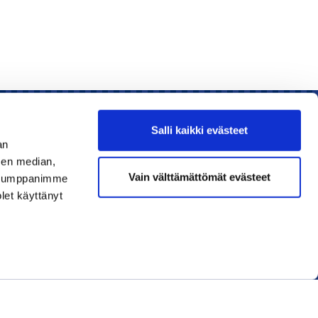
Salli kaikki evästeet
an
sen median,
Liity jäseneksi
Vain välttämättömät evästeet
. Kumppanimme
olet käyttänyt
Lue uusin lehti
Tilaa uutiskirjeitä