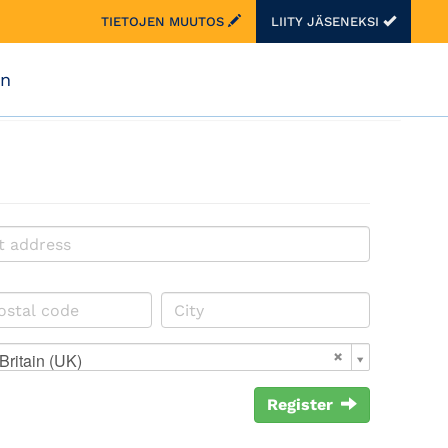
TIETOJEN MUUTOS
LIITY JÄSENEKSI
on
Britain (UK)
Register