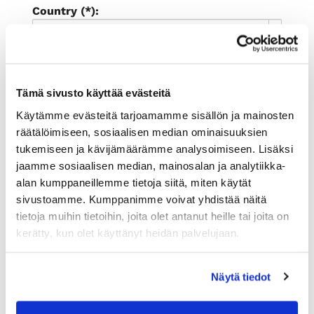
Country (*):
Great Britain (UK)
Register
I'd like to receive the Rauman
Tämä sivusto käyttää evästeitä
kauppakamari newsletter
Käytämme evästeitä tarjoamamme sisällön ja mainosten
I accept the terms of use (*)
räätälöimiseen, sosiaalisen median ominaisuuksien
tukemiseen ja kävijämäärämme analysoimiseen. Lisäksi
(*) Information is mandatory
jaamme sosiaalisen median, mainosalan ja analytiikka-
alan kumppaneillemme tietoja siitä, miten käytät
sivustoamme. Kumppanimme voivat yhdistää näitä
tietoja muihin tietoihin, joita olet antanut heille tai joita on
kerätty, kun olet käyttänyt heidän palvelujaan.
Näytä tiedot