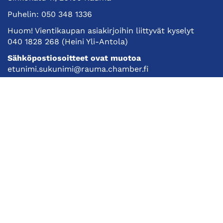
Puhelin:
050 348 1336
Huom! Vientikaupan asiakirjoihin liittyvät kyselyt
040 1828 268
(Heini Yli-Antola)
Sähköpostiosoitteet ovat muotoa
etunimi.sukunimi@rauma.chamber.fi
Toimiston sähköpostiosoite
kauppakamari@rauma.chamber.fi
Laajemmat yhteystiedot
Kauppakamari
Koulutukset ja tapahtumat
Jäsenyys
Kansainvälisyys
Muut palvelut