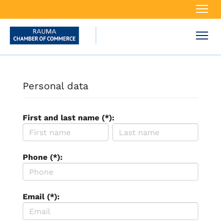
Navi
Navi
Personal data
First and last name (*):
Phone (*):
Email (*):