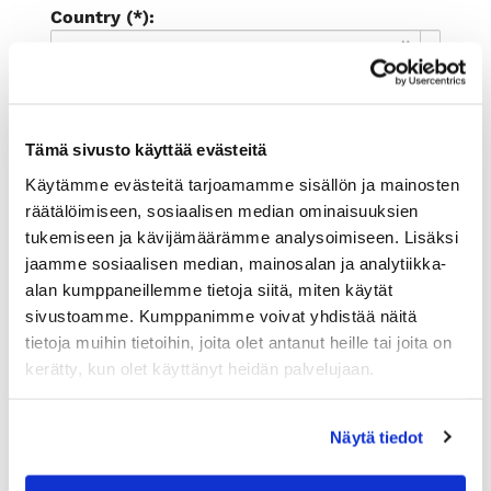
Country (*):
Great Britain (UK)
Register
I'd like to receive the Rauman
Tämä sivusto käyttää evästeitä
kauppakamari newsletter
Käytämme evästeitä tarjoamamme sisällön ja mainosten
I accept the terms of use (*)
räätälöimiseen, sosiaalisen median ominaisuuksien
tukemiseen ja kävijämäärämme analysoimiseen. Lisäksi
(*) Information is mandatory
jaamme sosiaalisen median, mainosalan ja analytiikka-
alan kumppaneillemme tietoja siitä, miten käytät
sivustoamme. Kumppanimme voivat yhdistää näitä
tietoja muihin tietoihin, joita olet antanut heille tai joita on
kerätty, kun olet käyttänyt heidän palvelujaan.
Näytä tiedot