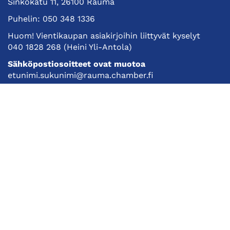
Sinkokatu 11, 26100 Rauma
Puhelin:
050 348 1336
Huom! Vientikaupan asiakirjoihin liittyvät kyselyt
040 1828 268
(Heini Yli-Antola)
Sähköpostiosoitteet ovat muotoa
etunimi.sukunimi@rauma.chamber.fi
Toimiston sähköpostiosoite
kauppakamari@rauma.chamber.fi
Laajemmat yhteystiedot
Kauppakamari
Koulutukset ja tapahtumat
Jäsenyys
Kansainvälisyys
Muut palvelut