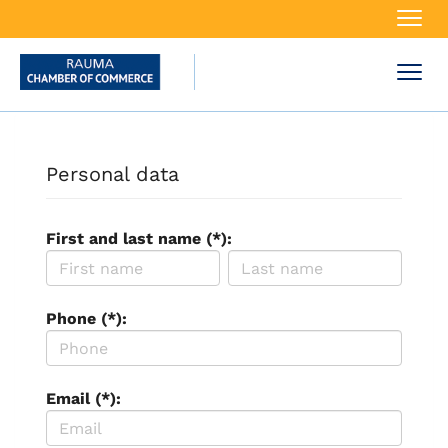
Navi
Navi
Personal data
First and last name (*):
Phone (*):
Email (*):