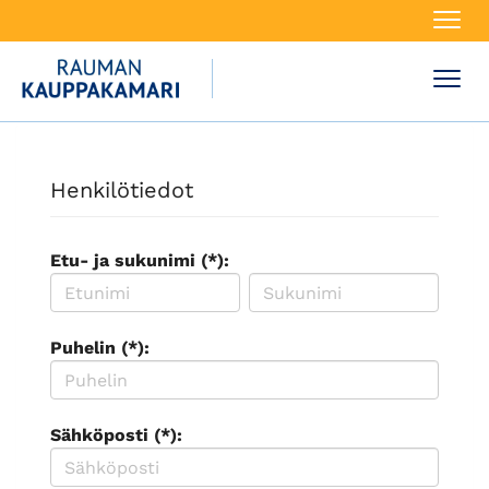
Navi
Navi
Henkilötiedot
Etu- ja sukunimi (*):
Puhelin (*):
Sähköposti (*):