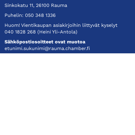
Sinkokatu 11, 26100 Rauma
Puhelin:
050 348 1336
Huom! Vientikaupan asiakirjoihin liittyvät kyselyt
040 1828 268
(Heini Yli-Antola)
Sähköpostiosoitteet ovat muotoa
etunimi.sukunimi@rauma.chamber.fi
Toimiston sähköpostiosoite
kauppakamari@rauma.chamber.fi
Laajemmat yhteystiedot
Kauppakamari
Koulutukset ja tapahtumat
Jäsenyys
Kansainvälisyys
Muut palvelut