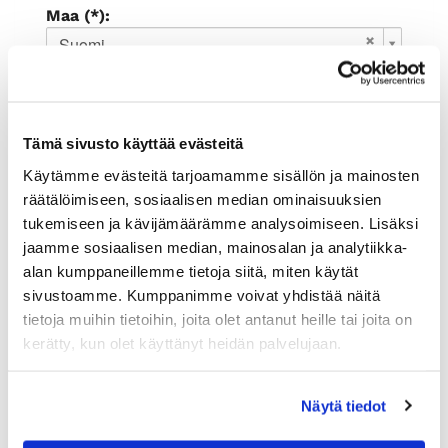
Maa (*):
Suomi
Rekisteröidy
Haluan tilata Rauman kauppakamari
Tämä sivusto käyttää evästeitä
uutiskirjeen
Olen lukenut
tietosuojaselosteen
ja
Käytämme evästeitä tarjoamamme sisällön ja mainosten
hyväksyn henkilötietojeni käsittelyn (*)
räätälöimiseen, sosiaalisen median ominaisuuksien
tukemiseen ja kävijämäärämme analysoimiseen. Lisäksi
(*) Tieto on pakollinen
jaamme sosiaalisen median, mainosalan ja analytiikka-
alan kumppaneillemme tietoja siitä, miten käytät
sivustoamme. Kumppanimme voivat yhdistää näitä
tietoja muihin tietoihin, joita olet antanut heille tai joita on
kerätty, kun olet käyttänyt heidän palvelujaan.
Näytä tiedot