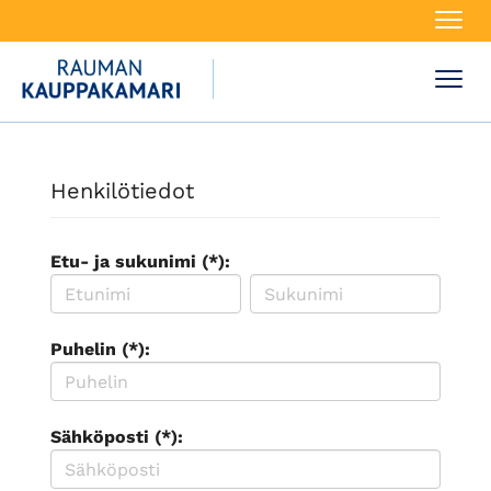
Navi
Navi
Henkilötiedot
Etu- ja sukunimi (*):
Puhelin (*):
Sähköposti (*):