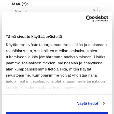
Maa (*):
Suomi
Rekisteröidy
Haluan tilata Rauman kauppakamari
Tämä sivusto käyttää evästeitä
uutiskirjeen
Olen lukenut
tietosuojaselosteen
ja
Käytämme evästeitä tarjoamamme sisällön ja mainosten
hyväksyn henkilötietojeni käsittelyn (*)
räätälöimiseen, sosiaalisen median ominaisuuksien
tukemiseen ja kävijämäärämme analysoimiseen. Lisäksi
(*) Tieto on pakollinen
jaamme sosiaalisen median, mainosalan ja analytiikka-
alan kumppaneillemme tietoja siitä, miten käytät
sivustoamme. Kumppanimme voivat yhdistää näitä
tietoja muihin tietoihin, joita olet antanut heille tai joita on
kerätty, kun olet käyttänyt heidän palvelujaan.
Näytä tiedot