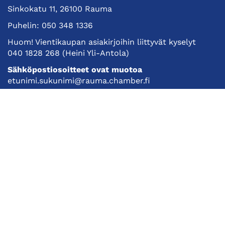
Sinkokatu 11, 26100 Rauma
Puhelin:
050 348 1336
Huom! Vientikaupan asiakirjoihin liittyvät kyselyt
040 1828 268
(Heini Yli-Antola)
Sähköpostiosoitteet ovat muotoa
etunimi.sukunimi@rauma.chamber.fi
Toimiston sähköpostiosoite
kauppakamari@rauma.chamber.fi
Laajemmat yhteystiedot
Kauppakamari
Koulutukset ja tapahtumat
Jäsenyys
Kansainvälisyys
Muut palvelut