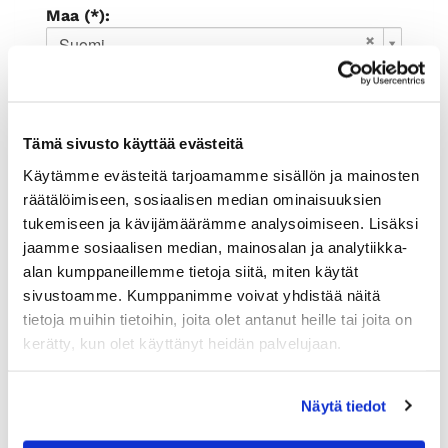
Maa (*):
Suomi
Rekisteröidy
Haluan tilata Rauman kauppakamari
Tämä sivusto käyttää evästeitä
uutiskirjeen
Olen lukenut
tietosuojaselosteen
ja
Käytämme evästeitä tarjoamamme sisällön ja mainosten
hyväksyn henkilötietojeni käsittelyn (*)
räätälöimiseen, sosiaalisen median ominaisuuksien
tukemiseen ja kävijämäärämme analysoimiseen. Lisäksi
(*) Tieto on pakollinen
jaamme sosiaalisen median, mainosalan ja analytiikka-
alan kumppaneillemme tietoja siitä, miten käytät
sivustoamme. Kumppanimme voivat yhdistää näitä
tietoja muihin tietoihin, joita olet antanut heille tai joita on
kerätty, kun olet käyttänyt heidän palvelujaan.
Näytä tiedot