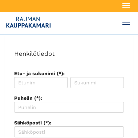
Navi
Navi
Henkilötiedot
Etu- ja sukunimi (*):
Puhelin (*):
Sähköposti (*):