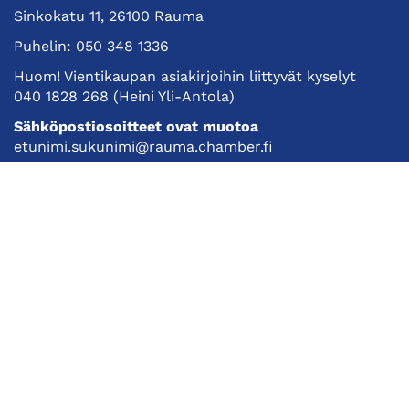
Sinkokatu 11, 26100 Rauma
Puhelin:
050 348 1336
Huom! Vientikaupan asiakirjoihin liittyvät kyselyt
040 1828 268
(Heini Yli-Antola)
Sähköpostiosoitteet ovat muotoa
etunimi.sukunimi@rauma.chamber.fi
Toimiston sähköpostiosoite
kauppakamari@rauma.chamber.fi
Laajemmat yhteystiedot
Kauppakamari
Koulutukset ja tapahtumat
Jäsenyys
Kansainvälisyys
Muut palvelut