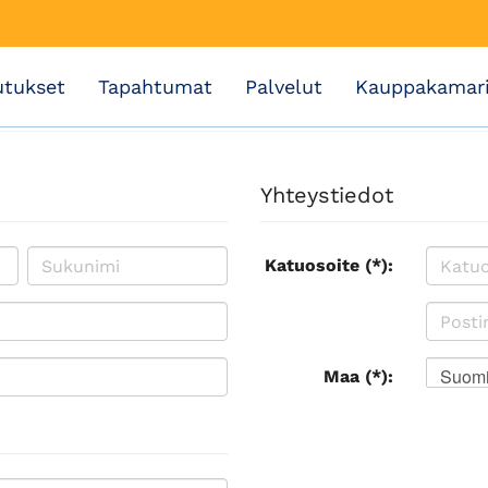
utukset
Tapahtumat
Palvelut
Kauppakamar
Yhteystiedot
Katuosoite (*):
Suom
Maa (*):