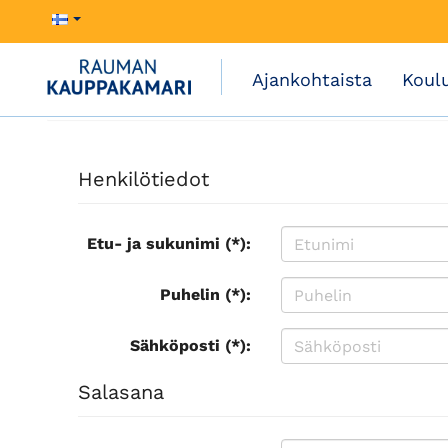
Ajankohtaista
Koul
Henkilötiedot
Etu- ja sukunimi (*):
Puhelin (*):
Sähköposti (*):
Salasana