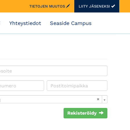
TIETOJEN MUUTOS
LIITY JÄSENEKSI
i
Yhteystiedot
Seaside Campus
i
Rekisteröidy