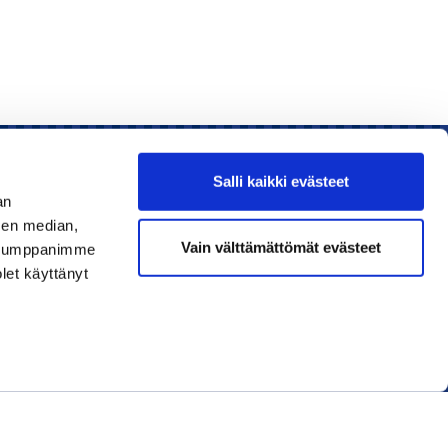
Salli kaikki evästeet
an
sen median,
Liity jäseneksi
Vain välttämättömät evästeet
. Kumppanimme
olet käyttänyt
Lue uusin lehti
Tilaa uutiskirjeitä