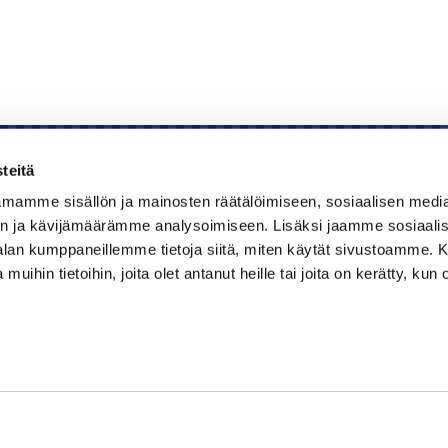
teitä
mamme sisällön ja mainosten räätälöimiseen, sosiaalisen medi
Kauppakamari
n ja kävijämäärämme analysoimiseen. Lisäksi jaamme sosiaali
-alan kumppaneillemme tietoja siitä, miten käytät sivustoamme
Koulutukset ja tapahtumat
 muihin tietoihin, joita olet antanut heille tai joita on kerätty, kun 
Jäsenyys
Kansainvälisyys
Muut palvelut
Ajankohtaista