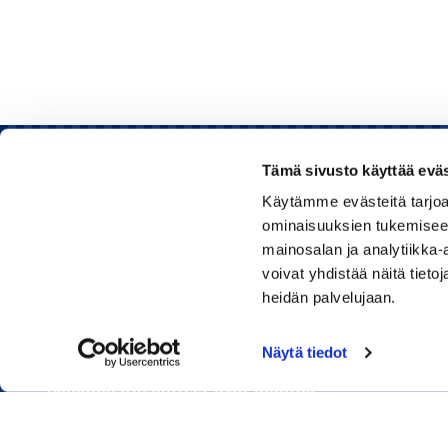
Tämä sivusto käyttää eväs
Käytämme evästeitä tarjoa
Rauman kauppakamari
ominaisuuksien tukemisee
mainosalan ja analytiikka
Sinkokatu 11, 26100 Rauma
voivat yhdistää näitä tietoja
heidän palvelujaan.
Puhelin:
050 348 1336
Huom! Vientikaupan asiakirjoihin liittyvät kyselyt
Näytä tiedot
040 1828 268
(Heini Yli-Antola)
Sähköpostiosoitteet ovat muotoa
etunimi.sukunimi@rauma.chamber.fi
Toimiston sähköpostiosoite