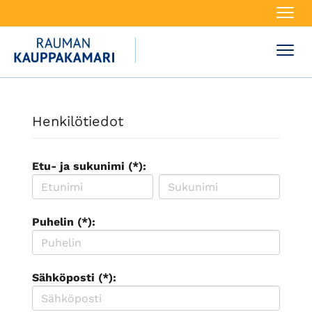
Navi
Navi
Henkilötiedot
Etu- ja sukunimi (*):
Puhelin (*):
Sähköposti (*):