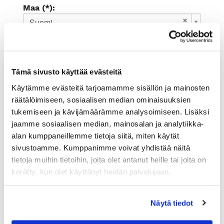
Maa (*):
Suomi
Rekisteröidy
Haluan tilata Rauman kauppakamari
Tämä sivusto käyttää evästeitä
uutiskirjeen
Olen lukenut
tietosuojaselosteen
ja
Käytämme evästeitä tarjoamamme sisällön ja mainosten
hyväksyn henkilötietojeni käsittelyn (*)
räätälöimiseen, sosiaalisen median ominaisuuksien
tukemiseen ja kävijämäärämme analysoimiseen. Lisäksi
(*) Tieto on pakollinen
jaamme sosiaalisen median, mainosalan ja analytiikka-
alan kumppaneillemme tietoja siitä, miten käytät
sivustoamme. Kumppanimme voivat yhdistää näitä
tietoja muihin tietoihin, joita olet antanut heille tai joita on
kerätty, kun olet käyttänyt heidän palvelujaan.
Näytä tiedot