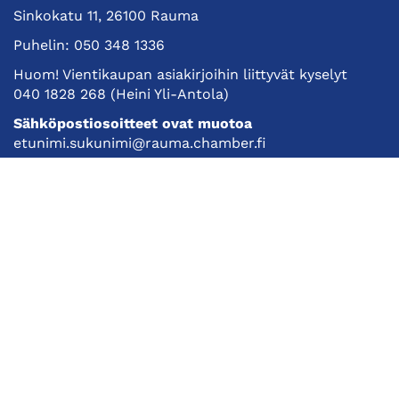
Sinkokatu 11, 26100 Rauma
Puhelin:
050 348 1336
Huom! Vientikaupan asiakirjoihin liittyvät kyselyt
040 1828 268
(Heini Yli-Antola)
Sähköpostiosoitteet ovat muotoa
etunimi.sukunimi@rauma.chamber.fi
Toimiston sähköpostiosoite
kauppakamari@rauma.chamber.fi
Laajemmat yhteystiedot
Kauppakamari
Koulutukset ja tapahtumat
Jäsenyys
Kansainvälisyys
Muut palvelut