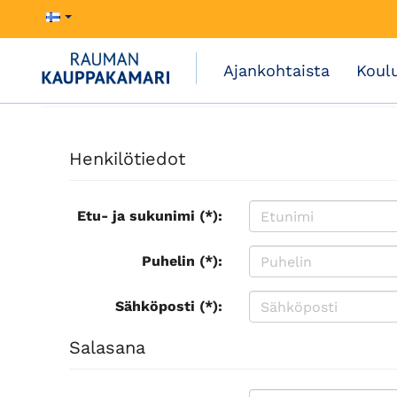
Ajankohtaista
Koul
Henkilötiedot
Etu- ja sukunimi (*):
Puhelin (*):
Sähköposti (*):
Salasana