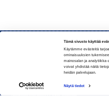
Tämä sivusto käyttää eväs
Käytämme evästeitä tarjoa
Rauman kauppakamari
ominaisuuksien tukemisee
mainosalan ja analytiikka
Sinkokatu 11, 26100 Rauma
voivat yhdistää näitä tietoja
heidän palvelujaan.
Puhelin:
050 348 1336
Huom! Vientikaupan asiakirjoihin liittyvät kyselyt
Näytä tiedot
040 1828 268
(Heini Yli-Antola)
Sähköpostiosoitteet ovat muotoa
etunimi.sukunimi@rauma.chamber.fi
Toimiston sähköpostiosoite