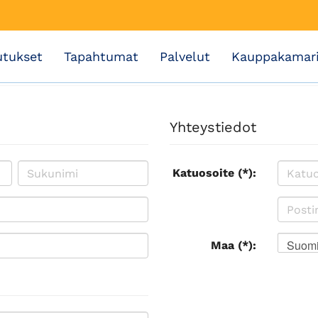
utukset
Tapahtumat
Palvelut
Kauppakamar
Yhteystiedot
Katuosoite (*):
Suom
Maa (*):