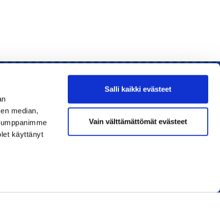
Salli kaikki evästeet
an
sen median,
Liity jäseneksi
Vain välttämättömät evästeet
. Kumppanimme
olet käyttänyt
Lue uusin lehti
Tilaa uutiskirjeitä