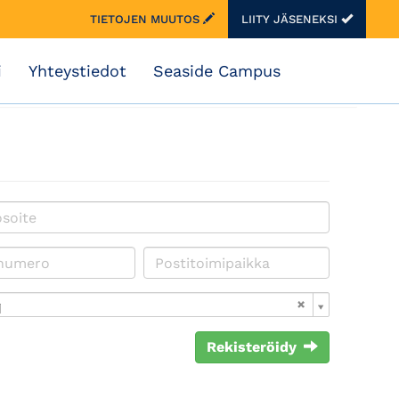
TIETOJEN MUUTOS
LIITY JÄSENEKSI
i
Yhteystiedot
Seaside Campus
i
Rekisteröidy