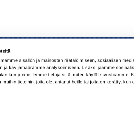
teitä
mamme sisällön ja mainosten räätälöimiseen, sosiaalisen medi
Kauppakamari
n ja kävijämäärämme analysoimiseen. Lisäksi jaamme sosiaali
-alan kumppaneillemme tietoja siitä, miten käytät sivustoamme
Koulutukset ja tapahtumat
 muihin tietoihin, joita olet antanut heille tai joita on kerätty, kun 
Jäsenyys
Kansainvälisyys
Muut palvelut
Ajankohtaista