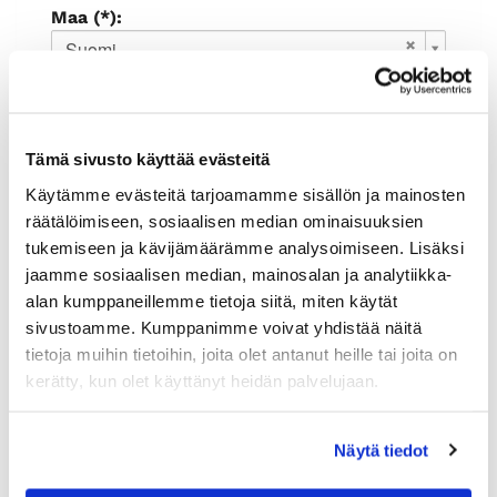
Maa (*):
Suomi
Rekisteröidy
Haluan tilata Rauman kauppakamari
Tämä sivusto käyttää evästeitä
uutiskirjeen
Olen lukenut
tietosuojaselosteen
ja
Käytämme evästeitä tarjoamamme sisällön ja mainosten
hyväksyn henkilötietojeni käsittelyn (*)
räätälöimiseen, sosiaalisen median ominaisuuksien
tukemiseen ja kävijämäärämme analysoimiseen. Lisäksi
(*) Tieto on pakollinen
jaamme sosiaalisen median, mainosalan ja analytiikka-
alan kumppaneillemme tietoja siitä, miten käytät
sivustoamme. Kumppanimme voivat yhdistää näitä
tietoja muihin tietoihin, joita olet antanut heille tai joita on
kerätty, kun olet käyttänyt heidän palvelujaan.
Näytä tiedot