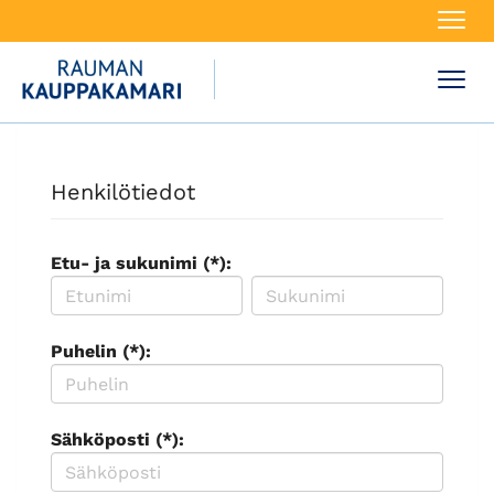
Navi
Navi
Henkilötiedot
Etu- ja sukunimi (*):
Puhelin (*):
Sähköposti (*):