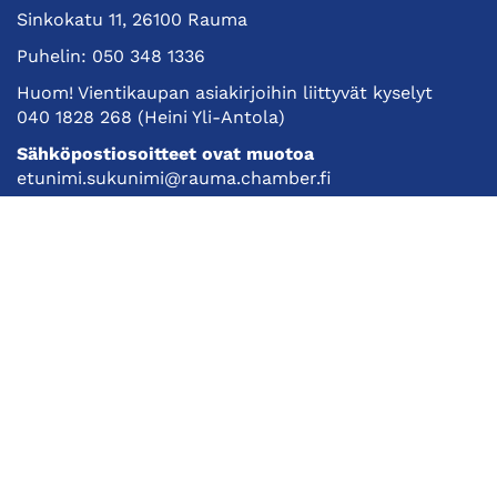
Sinkokatu 11, 26100 Rauma
Puhelin:
050 348 1336
Huom! Vientikaupan asiakirjoihin liittyvät kyselyt
040 1828 268
(Heini Yli-Antola)
Sähköpostiosoitteet ovat muotoa
etunimi.sukunimi@rauma.chamber.fi
Toimiston sähköpostiosoite
kauppakamari@rauma.chamber.fi
Laajemmat yhteystiedot
Kauppakamari
Koulutukset ja tapahtumat
Jäsenyys
Kansainvälisyys
Muut palvelut