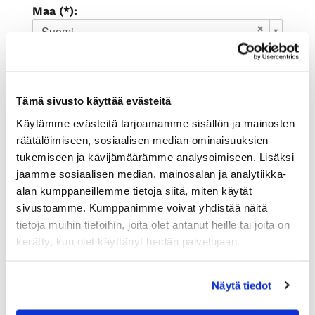
Maa (*):
Suomi
Rekisteröidy
Haluan tilata Rauman kauppakamari
Tämä sivusto käyttää evästeitä
uutiskirjeen
Olen lukenut
tietosuojaselosteen
ja
Käytämme evästeitä tarjoamamme sisällön ja mainosten
hyväksyn henkilötietojeni käsittelyn (*)
räätälöimiseen, sosiaalisen median ominaisuuksien
tukemiseen ja kävijämäärämme analysoimiseen. Lisäksi
(*) Tieto on pakollinen
jaamme sosiaalisen median, mainosalan ja analytiikka-
alan kumppaneillemme tietoja siitä, miten käytät
sivustoamme. Kumppanimme voivat yhdistää näitä
tietoja muihin tietoihin, joita olet antanut heille tai joita on
kerätty, kun olet käyttänyt heidän palvelujaan.
Näytä tiedot