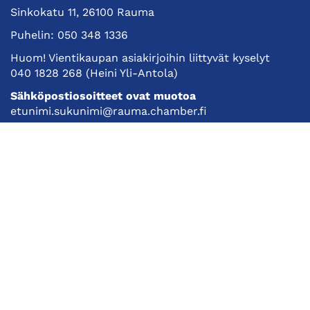
Sinkokatu 11, 26100 Rauma
Puhelin:
050 348 1336
Huom! Vientikaupan asiakirjoihin liittyvät kyselyt
040 1828 268
(Heini Yli-Antola)
Sähköpostiosoitteet ovat muotoa
etunimi.sukunimi@rauma.chamber.fi
Toimiston sähköpostiosoite
kauppakamari@rauma.chamber.fi
Laajemmat yhteystiedot
Kauppakamari
Koulutukset ja tapahtumat
Jäsenyys
Kansainvälisyys
Muut palvelut