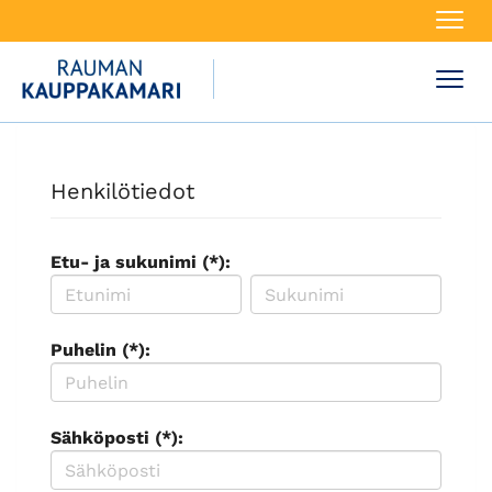
Navi
Navi
Henkilötiedot
Etu- ja sukunimi (*):
Puhelin (*):
Sähköposti (*):