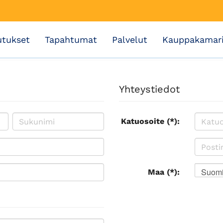
utukset
Tapahtumat
Palvelut
Kauppakamar
Yhteystiedot
Katuosoite (*):
Suom
Maa (*):