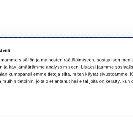
teitä
mamme sisällön ja mainosten räätälöimiseen, sosiaalisen medi
Kauppakamari
n ja kävijämäärämme analysoimiseen. Lisäksi jaamme sosiaali
-alan kumppaneillemme tietoja siitä, miten käytät sivustoamme
Koulutukset ja tapahtumat
 muihin tietoihin, joita olet antanut heille tai joita on kerätty, kun 
Jäsenyys
Kansainvälisyys
Muut palvelut
Ajankohtaista