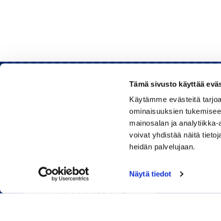
Tämä sivusto käyttää eväs
Käytämme evästeitä tarjoa
Rauman kauppakamari
ominaisuuksien tukemisee
mainosalan ja analytiikka
Sinkokatu 11, 26100 Rauma
voivat yhdistää näitä tietoja
heidän palvelujaan.
Puhelin:
050 348 1336
Huom! Vientikaupan asiakirjoihin liittyvät kyselyt
Näytä tiedot
040 1828 268
(Heini Yli-Antola)
Sähköpostiosoitteet ovat muotoa
etunimi.sukunimi@rauma.chamber.fi
Toimiston sähköpostiosoite