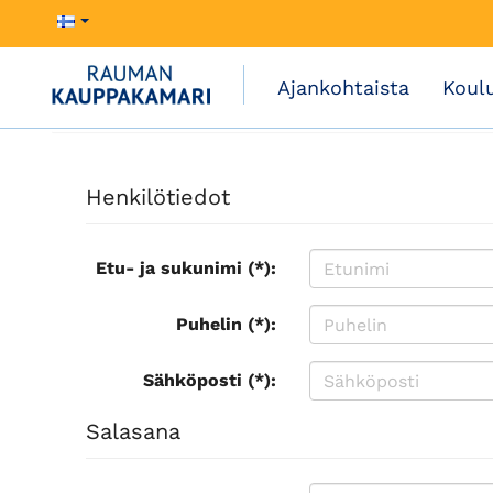
Ajankohtaista
Koul
Henkilötiedot
Etu- ja sukunimi (*):
Puhelin (*):
Sähköposti (*):
Salasana