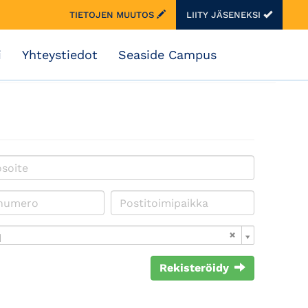
TIETOJEN MUUTOS
LIITY JÄSENEKSI
i
Yhteystiedot
Seaside Campus
i
Rekisteröidy