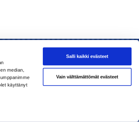
Salli kaikki evästeet
an
sen median,
Liity jäseneksi
Vain välttämättömät evästeet
. Kumppanimme
olet käyttänyt
Lue uusin lehti
Tilaa uutiskirjeitä