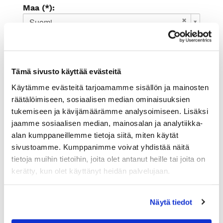
Maa (*):
Suomi
Rekisteröidy
Haluan tilata Rauman kauppakamari
Tämä sivusto käyttää evästeitä
uutiskirjeen
Olen lukenut
tietosuojaselosteen
ja
Käytämme evästeitä tarjoamamme sisällön ja mainosten
hyväksyn henkilötietojeni käsittelyn (*)
räätälöimiseen, sosiaalisen median ominaisuuksien
tukemiseen ja kävijämäärämme analysoimiseen. Lisäksi
(*) Tieto on pakollinen
jaamme sosiaalisen median, mainosalan ja analytiikka-
alan kumppaneillemme tietoja siitä, miten käytät
sivustoamme. Kumppanimme voivat yhdistää näitä
tietoja muihin tietoihin, joita olet antanut heille tai joita on
kerätty, kun olet käyttänyt heidän palvelujaan.
Näytä tiedot