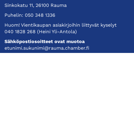
Sinkokatu 11, 26100 Rauma
Puhelin:
050 348 1336
Huom! Vientikaupan asiakirjoihin liittyvät kyselyt
040 1828 268
(Heini Yli-Antola)
Sähköpostiosoitteet ovat muotoa
etunimi.sukunimi@rauma.chamber.fi
Toimiston sähköpostiosoite
kauppakamari@rauma.chamber.fi
Laajemmat yhteystiedot
Kauppakamari
Koulutukset ja tapahtumat
Jäsenyys
Kansainvälisyys
Muut palvelut