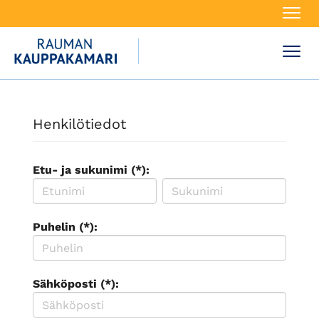
Navi
Navi
Henkilötiedot
Etu- ja sukunimi (*):
Puhelin (*):
Sähköposti (*):