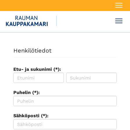
Navi
Navi
Henkilötiedot
Etu- ja sukunimi (*):
Puhelin (*):
Sähköposti (*):