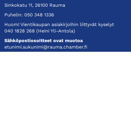
Sinkokatu 11, 26100 Rauma
Puhelin:
050 348 1336
Huom! Vientikaupan asiakirjoihin liittyvät kyselyt
040 1828 268
(Heini Yli-Antola)
Sähköpostiosoitteet ovat muotoa
etunimi.sukunimi@rauma.chamber.fi
Toimiston sähköpostiosoite
kauppakamari@rauma.chamber.fi
Laajemmat yhteystiedot
Kauppakamari
Koulutukset ja tapahtumat
Jäsenyys
Kansainvälisyys
Muut palvelut