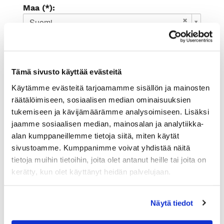
Maa (*):
Suomi
Rekisteröidy
Haluan tilata Rauman kauppakamari
Tämä sivusto käyttää evästeitä
uutiskirjeen
Olen lukenut
tietosuojaselosteen
ja
Käytämme evästeitä tarjoamamme sisällön ja mainosten
hyväksyn henkilötietojeni käsittelyn (*)
räätälöimiseen, sosiaalisen median ominaisuuksien
tukemiseen ja kävijämäärämme analysoimiseen. Lisäksi
(*) Tieto on pakollinen
jaamme sosiaalisen median, mainosalan ja analytiikka-
alan kumppaneillemme tietoja siitä, miten käytät
sivustoamme. Kumppanimme voivat yhdistää näitä
tietoja muihin tietoihin, joita olet antanut heille tai joita on
kerätty, kun olet käyttänyt heidän palvelujaan.
Näytä tiedot