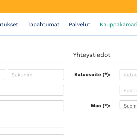
utukset
Tapahtumat
Palvelut
Kauppakamar
Yhteystiedot
Katuosoite (*):
Suom
Maa (*):