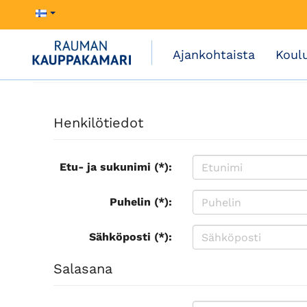
Ajankohtaista
Koul
Henkilötiedot
Etu- ja sukunimi (*):
Puhelin (*):
Sähköposti (*):
Salasana