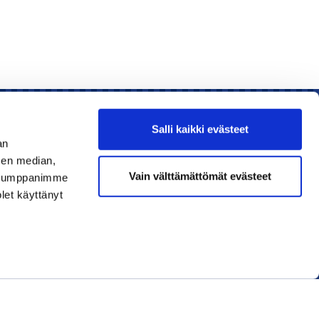
Salli kaikki evästeet
an
sen median,
Liity jäseneksi
Vain välttämättömät evästeet
. Kumppanimme
olet käyttänyt
Lue uusin lehti
Tilaa uutiskirjeitä