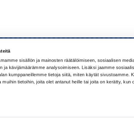
teitä
mamme sisällön ja mainosten räätälöimiseen, sosiaalisen medi
Kauppakamari
n ja kävijämäärämme analysoimiseen. Lisäksi jaamme sosiaali
-alan kumppaneillemme tietoja siitä, miten käytät sivustoamme
Koulutukset ja tapahtumat
 muihin tietoihin, joita olet antanut heille tai joita on kerätty, kun 
Jäsenyys
Kansainvälisyys
Muut palvelut
Ajankohtaista