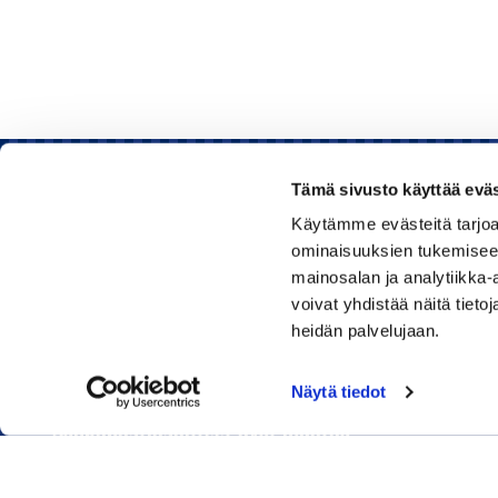
Tämä sivusto käyttää eväs
Käytämme evästeitä tarjoa
Rauman kauppakamari
ominaisuuksien tukemisee
mainosalan ja analytiikka
Sinkokatu 11, 26100 Rauma
voivat yhdistää näitä tietoja
heidän palvelujaan.
Puhelin:
050 348 1336
Huom! Vientikaupan asiakirjoihin liittyvät kyselyt
Näytä tiedot
040 1828 268
(Heini Yli-Antola)
Sähköpostiosoitteet ovat muotoa
etunimi.sukunimi@rauma.chamber.fi
Toimiston sähköpostiosoite