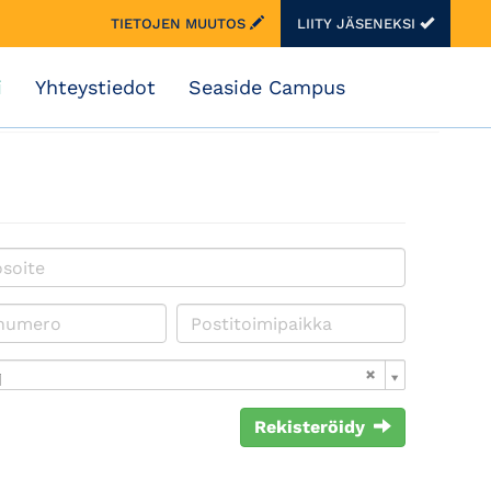
TIETOJEN MUUTOS
LIITY JÄSENEKSI
i
Yhteystiedot
Seaside Campus
i
Rekisteröidy