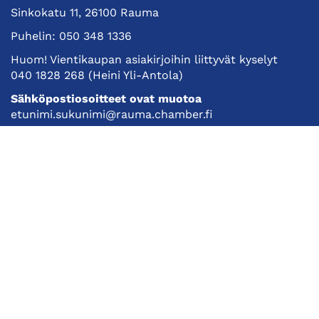
Sinkokatu 11, 26100 Rauma
Puhelin:
050 348 1336
Huom! Vientikaupan asiakirjoihin liittyvät kyselyt
040 1828 268
(Heini Yli-Antola)
Sähköpostiosoitteet ovat muotoa
etunimi.sukunimi@rauma.chamber.fi
Toimiston sähköpostiosoite
kauppakamari@rauma.chamber.fi
Laajemmat yhteystiedot
Kauppakamari
Koulutukset ja tapahtumat
Jäsenyys
Kansainvälisyys
Muut palvelut