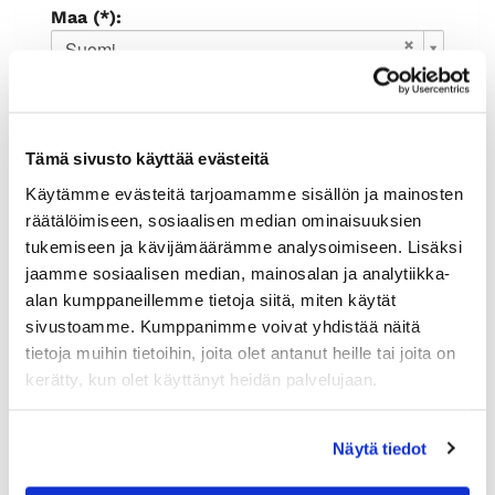
Maa (*):
Suomi
Rekisteröidy
Haluan tilata Rauman kauppakamari
Tämä sivusto käyttää evästeitä
uutiskirjeen
Olen lukenut
tietosuojaselosteen
ja
Käytämme evästeitä tarjoamamme sisällön ja mainosten
hyväksyn henkilötietojeni käsittelyn (*)
räätälöimiseen, sosiaalisen median ominaisuuksien
tukemiseen ja kävijämäärämme analysoimiseen. Lisäksi
(*) Tieto on pakollinen
jaamme sosiaalisen median, mainosalan ja analytiikka-
alan kumppaneillemme tietoja siitä, miten käytät
sivustoamme. Kumppanimme voivat yhdistää näitä
tietoja muihin tietoihin, joita olet antanut heille tai joita on
kerätty, kun olet käyttänyt heidän palvelujaan.
Näytä tiedot