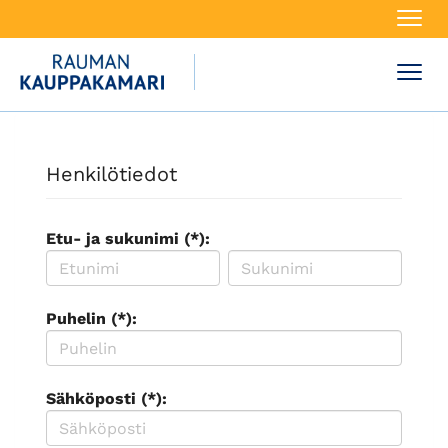
Navi
Navi
Henkilötiedot
Etu- ja sukunimi (*):
Puhelin (*):
Sähköposti (*):