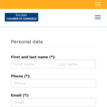
Navi
Navi
Personal data
First and last name (*):
Phone (*):
Email (*):