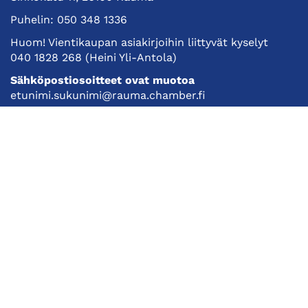
Puhelin:
050 348 1336
Huom! Vientikaupan asiakirjoihin liittyvät kyselyt
040 1828 268
(Heini Yli-Antola)
Sähköpostiosoitteet ovat muotoa
etunimi.sukunimi@rauma.chamber.fi
Toimiston sähköpostiosoite
kauppakamari@rauma.chamber.fi
Laajemmat yhteystiedot
Kauppakamari
Koulutukset ja tapahtumat
Jäsenyys
Kansainvälisyys
Muut palvelut