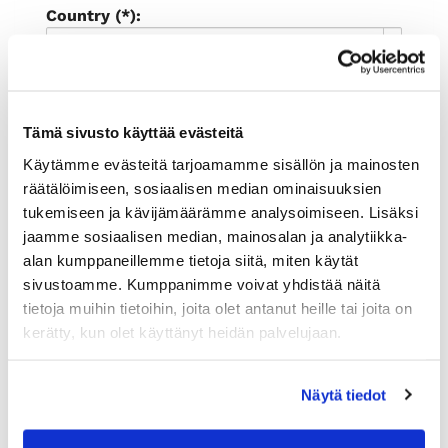
Country (*):
Great Britain (UK)
Register
I'd like to receive the Rauman
Tämä sivusto käyttää evästeitä
kauppakamari newsletter
Käytämme evästeitä tarjoamamme sisällön ja mainosten
I accept the terms of use (*)
räätälöimiseen, sosiaalisen median ominaisuuksien
tukemiseen ja kävijämäärämme analysoimiseen. Lisäksi
(*) Information is mandatory
jaamme sosiaalisen median, mainosalan ja analytiikka-
alan kumppaneillemme tietoja siitä, miten käytät
sivustoamme. Kumppanimme voivat yhdistää näitä
tietoja muihin tietoihin, joita olet antanut heille tai joita on
kerätty, kun olet käyttänyt heidän palvelujaan.
Näytä tiedot