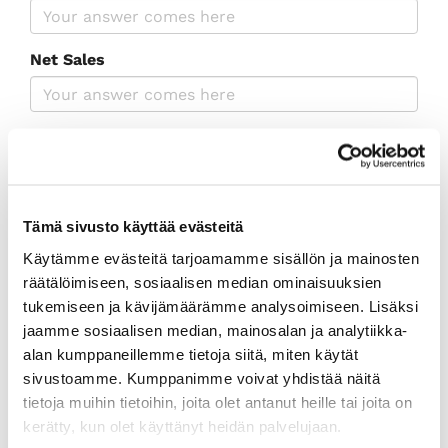
Net Sales
Managing Director
Contact Person for the Chamber of Commerce
Tämä sivusto käyttää evästeitä
Käytämme evästeitä tarjoamamme sisällön ja mainosten
räätälöimiseen, sosiaalisen median ominaisuuksien
Contact Person in Training Matters
tukemiseen ja kävijämäärämme analysoimiseen. Lisäksi
jaamme sosiaalisen median, mainosalan ja analytiikka-
alan kumppaneillemme tietoja siitä, miten käytät
Straight Contact Email with Chamber of
sivustoamme. Kumppanimme voivat yhdistää näitä
Commerce
tietoja muihin tietoihin, joita olet antanut heille tai joita on
kerätty, kun olet käyttänyt heidän palvelujaan.