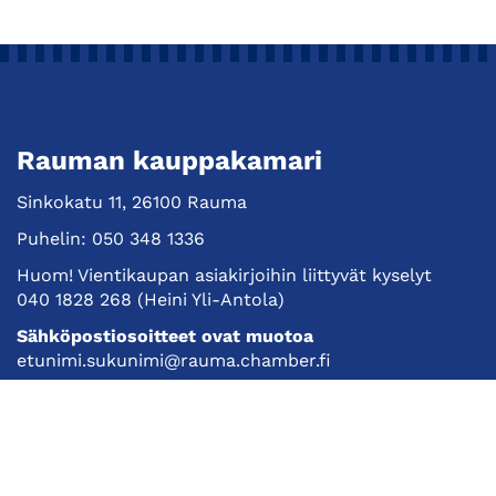
Rauman kauppakamari
Sinkokatu 11, 26100 Rauma
Puhelin:
050 348 1336
Huom! Vientikaupan asiakirjoihin liittyvät kyselyt
040 1828 268
(Heini Yli-Antola)
Sähköpostiosoitteet ovat muotoa
etunimi.sukunimi@rauma.chamber.fi
Toimiston sähköpostiosoite
kauppakamari@rauma.chamber.fi
Laajemmat yhteystiedot
Kauppakamari