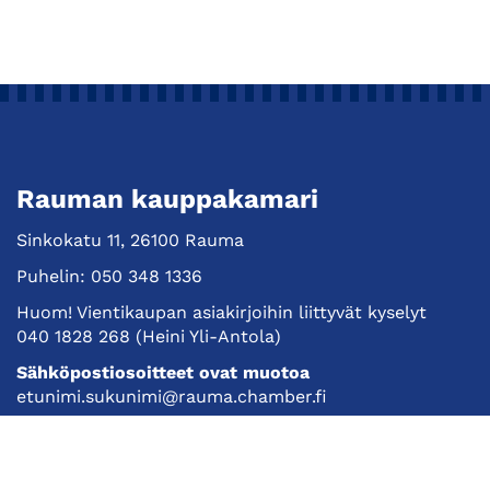
Rauman kauppakamari
Sinkokatu 11, 26100 Rauma
Puhelin:
050 348 1336
Huom! Vientikaupan asiakirjoihin liittyvät kyselyt
040 1828 268
(Heini Yli-Antola)
Sähköpostiosoitteet ovat muotoa
etunimi.sukunimi@rauma.chamber.fi
Toimiston sähköpostiosoite
kauppakamari@rauma.chamber.fi