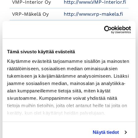
VMP-Interior Oy
http://www.VMP-Interior.fi
VRP-Mäkelä Oy
http://www.vrp-makela.fi
Värirauma Oy
http://www.varirauma.fi/
Warake Oy
http://www.wrk.fi/fi
West Coast
http://www.wcss.fi
Tämä sivusto käyttää evästeitä
Seaservice Oy Ltd
Käytämme evästeitä tarjoamamme sisällön ja mainosten
räätälöimiseen, sosiaalisen median ominaisuuksien
Wiiva Kaluste Oy
http://www.wiivakaluste.fi
tukemiseen ja kävijämäärämme analysoimiseen. Lisäksi
jaamme sosiaalisen median, mainosalan ja analytiikka-
<-Edellinen
alan kumppaneillemme tietoja siitä, miten käytät
sivustoamme. Kumppanimme voivat yhdistää näitä
tietoja muihin tietoihin, joita olet antanut heille tai joita on
kerätty, kun olet käyttänyt heidän palvelujaan.
Näytä tiedot