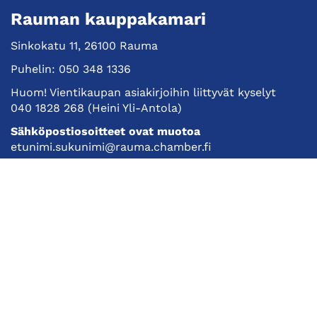
Rauman kauppakamari
Sinkokatu 11, 26100 Rauma
Puhelin:
050 348 1336
Huom! Vientikaupan asiakirjoihin liittyvät kyselyt
040 1828 268
(Heini Yli-Antola)
Sähköpostiosoitteet ovat muotoa
etunimi.sukunimi@rauma.chamber.fi
Toimiston sähköpostiosoite
kauppakamari@rauma.chamber.fi
Laajemmat yhteystiedot
Kauppakamari
Koulutukset ja tapahtumat
Jäsenyys
Kansainvälisyys