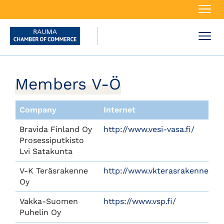
Navi
Navi
Members V-Ö
Company
Internet
Bravida Finland Oy
http://www.vesi-vasa.fi/
Prosessiputkisto
Lvi Satakunta
V-K Teräsrakenne
http://www.vkterasrakenne.fi/
Oy
Vakka-Suomen
https://www.vsp.fi/
Puhelin Oy