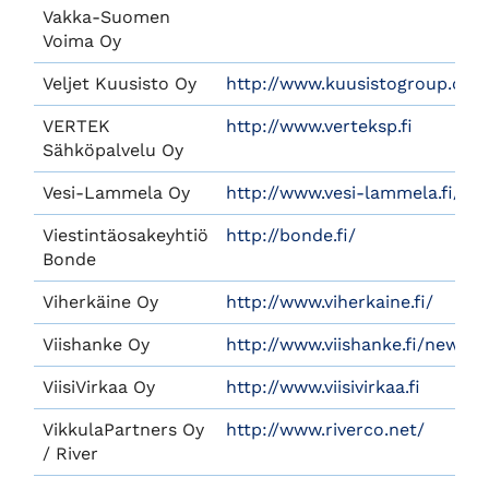
Vakka-Suomen
Voima Oy
Veljet Kuusisto Oy
http://www.kuusistogroup.com
VERTEK
http://www.verteksp.fi
Sähköpalvelu Oy
Vesi-Lammela Oy
http://www.vesi-lammela.fi/
Viestintäosakeyhtiö
http://bonde.fi/
Bonde
Viherkäine Oy
http://www.viherkaine.fi/
Viishanke Oy
http://www.viishanke.fi/news.p
ViisiVirkaa Oy
http://www.viisivirkaa.fi
VikkulaPartners Oy
http://www.riverco.net/
/ River