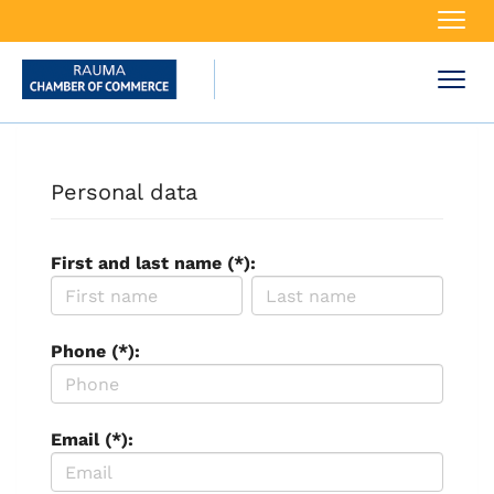
Navi
Navi
Personal data
First and last name (*):
Phone (*):
Email (*):