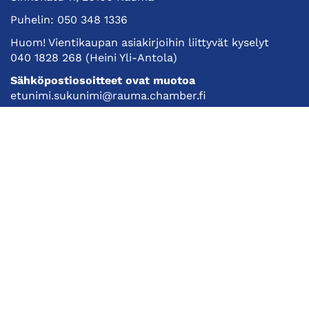
Puhelin:
050 348 1336
Huom! Vientikaupan asiakirjoihin liittyvät kyselyt
040 1828 268
(Heini Yli-Antola)
Sähköpostiosoitteet ovat muotoa
etunimi.sukunimi@rauma.chamber.fi
Toimiston sähköpostiosoite
kauppakamari@rauma.chamber.fi
Laajemmat yhteystiedot
Kauppakamari
Koulutukset ja tapahtumat
Jäsenyys
Kansainvälisyys
Muut palvelut