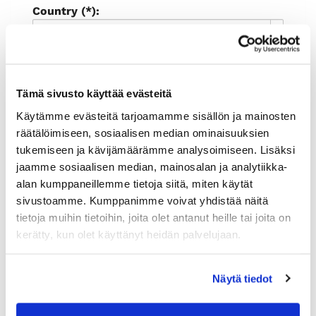
Country (*):
Great Britain (UK)
Register
I'd like to receive the Rauman
Tämä sivusto käyttää evästeitä
kauppakamari newsletter
Käytämme evästeitä tarjoamamme sisällön ja mainosten
I accept the terms of use (*)
räätälöimiseen, sosiaalisen median ominaisuuksien
tukemiseen ja kävijämäärämme analysoimiseen. Lisäksi
(*) Information is mandatory
jaamme sosiaalisen median, mainosalan ja analytiikka-
alan kumppaneillemme tietoja siitä, miten käytät
sivustoamme. Kumppanimme voivat yhdistää näitä
tietoja muihin tietoihin, joita olet antanut heille tai joita on
kerätty, kun olet käyttänyt heidän palvelujaan.
Näytä tiedot