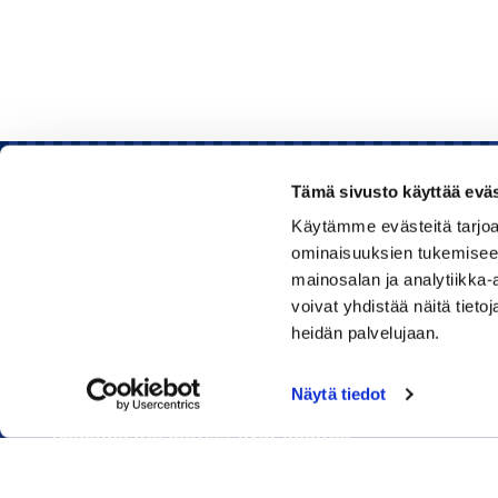
Tämä sivusto käyttää eväs
Käytämme evästeitä tarjoa
Rauman kauppakamari
ominaisuuksien tukemisee
mainosalan ja analytiikka
Sinkokatu 11, 26100 Rauma
voivat yhdistää näitä tietoja
heidän palvelujaan.
Puhelin:
050 348 1336
Huom! Vientikaupan asiakirjoihin liittyvät kyselyt
Näytä tiedot
040 1828 268
(Heini Yli-Antola)
Sähköpostiosoitteet ovat muotoa
etunimi.sukunimi@rauma.chamber.fi
Toimiston sähköpostiosoite