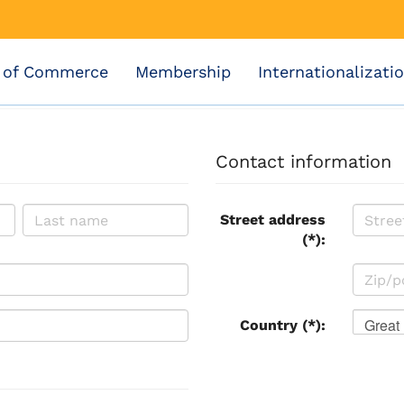
 of Commerce
Membership
Internationalizati
Contact information
Street address
(*):
Great 
Country (*):