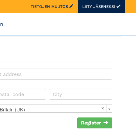
TIETOJEN MUUTOS
LIITY JÄSENEKSI
on
Britain (UK)
Register