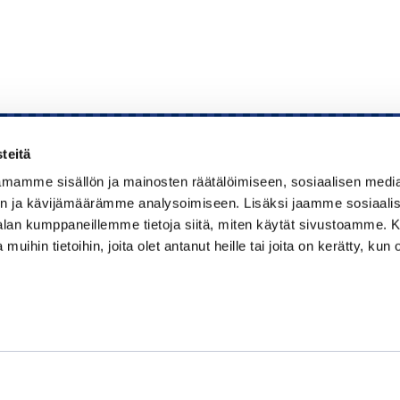
teitä
mamme sisällön ja mainosten räätälöimiseen, sosiaalisen medi
Kauppakamari
n ja kävijämäärämme analysoimiseen. Lisäksi jaamme sosiaali
-alan kumppaneillemme tietoja siitä, miten käytät sivustoamme
Koulutukset ja tapahtumat
 muihin tietoihin, joita olet antanut heille tai joita on kerätty, kun 
Jäsenyys
Kansainvälisyys
Muut palvelut
Ajankohtaista