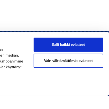
Salli kaikki evästeet
an
sen median,
Liity jäseneksi
Vain välttämättömät evästeet
. Kumppanimme
olet käyttänyt
Lue uusin lehti
Tilaa uutiskirjeitä