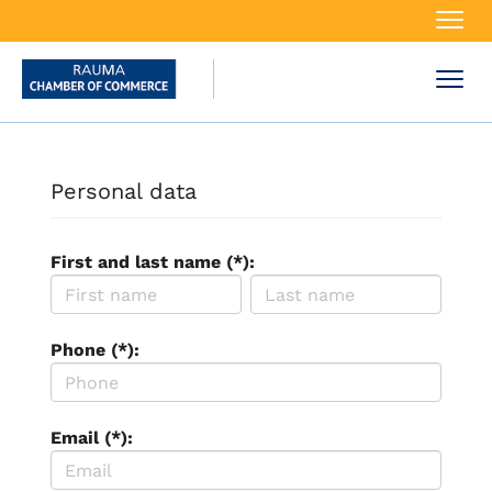
Navi
Navi
Personal data
First and last name (*):
Phone (*):
Email (*):