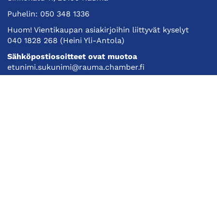
Puhelin:
050 348 1336
Huom! Vientikaupan asiakirjoihin liittyvät kyselyt
040 1828 268
(Heini Yli-Antola)
Sähköpostiosoitteet ovat muotoa
etunimi.sukunimi@rauma.chamber.fi
Toimiston sähköpostiosoite
kauppakamari@rauma.chamber.fi
Laajemmat yhteystiedot
Kauppakamari
Koulutukset ja tapahtumat
Jäsenyys
Kansainvälisyys
Muut palvelut