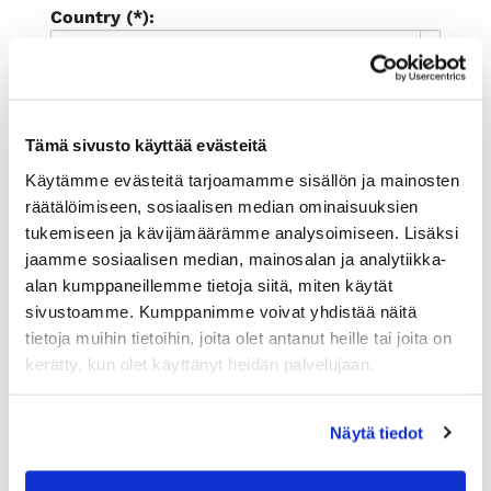
Country (*):
Great Britain (UK)
Register
I'd like to receive the Rauman
Tämä sivusto käyttää evästeitä
kauppakamari newsletter
Käytämme evästeitä tarjoamamme sisällön ja mainosten
I accept the terms of use (*)
räätälöimiseen, sosiaalisen median ominaisuuksien
tukemiseen ja kävijämäärämme analysoimiseen. Lisäksi
(*) Information is mandatory
jaamme sosiaalisen median, mainosalan ja analytiikka-
alan kumppaneillemme tietoja siitä, miten käytät
sivustoamme. Kumppanimme voivat yhdistää näitä
tietoja muihin tietoihin, joita olet antanut heille tai joita on
kerätty, kun olet käyttänyt heidän palvelujaan.
Näytä tiedot