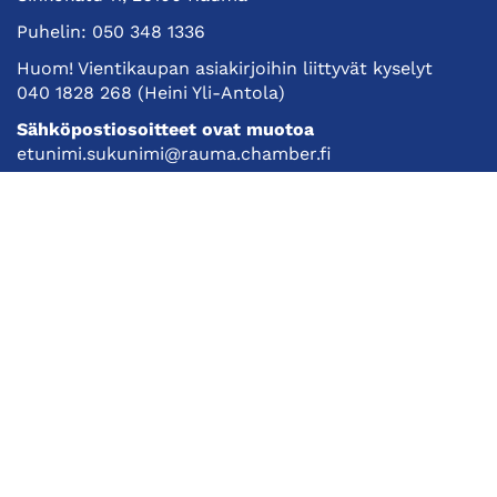
Puhelin:
050 348 1336
Huom! Vientikaupan asiakirjoihin liittyvät kyselyt
040 1828 268
(Heini Yli-Antola)
Sähköpostiosoitteet ovat muotoa
etunimi.sukunimi@rauma.chamber.fi
Toimiston sähköpostiosoite
kauppakamari@rauma.chamber.fi
Laajemmat yhteystiedot
Kauppakamari
Koulutukset ja tapahtumat
Jäsenyys
Kansainvälisyys
Muut palvelut