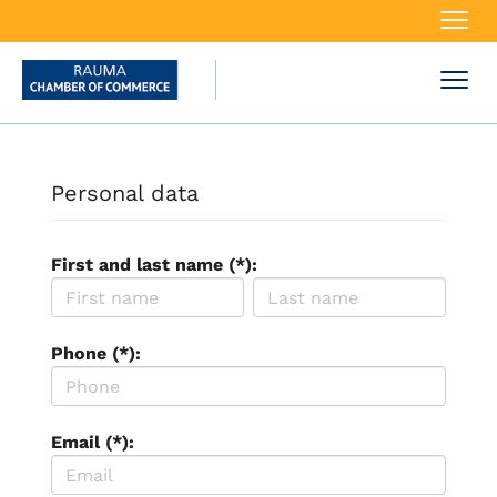
Navi
Navi
Personal data
First and last name (*):
Phone (*):
Email (*):