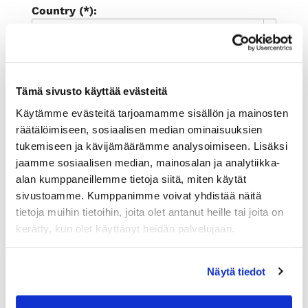
Country (*):
Great Britain (UK)
Register
I'd like to receive the Rauman
Tämä sivusto käyttää evästeitä
kauppakamari newsletter
Käytämme evästeitä tarjoamamme sisällön ja mainosten
I accept the terms of use (*)
räätälöimiseen, sosiaalisen median ominaisuuksien
tukemiseen ja kävijämäärämme analysoimiseen. Lisäksi
(*) Information is mandatory
jaamme sosiaalisen median, mainosalan ja analytiikka-
alan kumppaneillemme tietoja siitä, miten käytät
sivustoamme. Kumppanimme voivat yhdistää näitä
tietoja muihin tietoihin, joita olet antanut heille tai joita on
kerätty, kun olet käyttänyt heidän palvelujaan.
Näytä tiedot