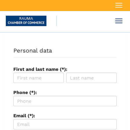
Navi
Navi
Personal data
First and last name (*):
Phone (*):
Email (*):