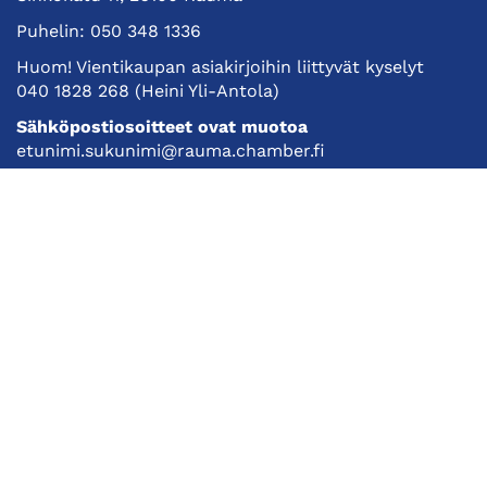
Puhelin:
050 348 1336
Huom! Vientikaupan asiakirjoihin liittyvät kyselyt
040 1828 268
(Heini Yli-Antola)
Sähköpostiosoitteet ovat muotoa
etunimi.sukunimi@rauma.chamber.fi
Toimiston sähköpostiosoite
kauppakamari@rauma.chamber.fi
Laajemmat yhteystiedot
Kauppakamari
Koulutukset ja tapahtumat
Jäsenyys
Kansainvälisyys
Muut palvelut