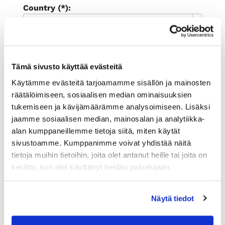
Country (*):
Great Britain (UK)
Register
I'd like to receive the Rauman
Tämä sivusto käyttää evästeitä
kauppakamari newsletter
Käytämme evästeitä tarjoamamme sisällön ja mainosten
I accept the terms of use (*)
räätälöimiseen, sosiaalisen median ominaisuuksien
tukemiseen ja kävijämäärämme analysoimiseen. Lisäksi
(*) Information is mandatory
jaamme sosiaalisen median, mainosalan ja analytiikka-
alan kumppaneillemme tietoja siitä, miten käytät
sivustoamme. Kumppanimme voivat yhdistää näitä
tietoja muihin tietoihin, joita olet antanut heille tai joita on
kerätty, kun olet käyttänyt heidän palvelujaan.
Näytä tiedot