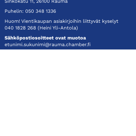
Sinkokatu 11, 26100 Rauma
Puhelin:
050 348 1336
Huom! Vientikaupan asiakirjoihin liittyvät kyselyt
040 1828 268
(Heini Yli-Antola)
Sähköpostiosoitteet ovat muotoa
etunimi.sukunimi@rauma.chamber.fi
Toimiston sähköpostiosoite
kauppakamari@rauma.chamber.fi
Laajemmat yhteystiedot
Kauppakamari
Koulutukset ja tapahtumat
Jäsenyys
Kansainvälisyys
Muut palvelut