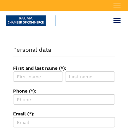
Navi
Navi
Personal data
First and last name (*):
Phone (*):
Email (*):