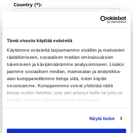
Country (*):
Great Britain (UK)
Register
I'd like to receive the Rauman
Tämä sivusto käyttää evästeitä
kauppakamari newsletter
Käytämme evästeitä tarjoamamme sisällön ja mainosten
I accept the terms of use (*)
räätälöimiseen, sosiaalisen median ominaisuuksien
tukemiseen ja kävijämäärämme analysoimiseen. Lisäksi
(*) Information is mandatory
jaamme sosiaalisen median, mainosalan ja analytiikka-
alan kumppaneillemme tietoja siitä, miten käytät
sivustoamme. Kumppanimme voivat yhdistää näitä
tietoja muihin tietoihin, joita olet antanut heille tai joita on
kerätty, kun olet käyttänyt heidän palvelujaan.
Näytä tiedot