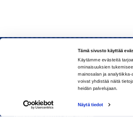
Tämä sivusto käyttää eväs
Käytämme evästeitä tarjoa
Rauman kauppakamari
ominaisuuksien tukemisee
mainosalan ja analytiikka
Sinkokatu 11, 26100 Rauma
voivat yhdistää näitä tietoja
heidän palvelujaan.
Puhelin:
050 348 1336
Huom! Vientikaupan asiakirjoihin liittyvät kyselyt
Näytä tiedot
040 1828 268
(Heini Yli-Antola)
Sähköpostiosoitteet ovat muotoa
etunimi.sukunimi@rauma.chamber.fi
Toimiston sähköpostiosoite