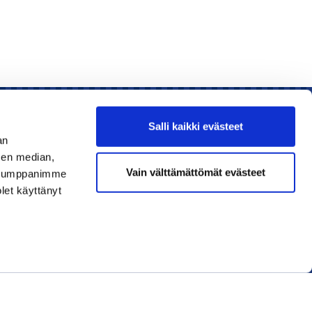
Salli kaikki evästeet
an
sen median,
Liity jäseneksi
Vain välttämättömät evästeet
. Kumppanimme
olet käyttänyt
Lue uusin lehti
Tilaa uutiskirjeitä