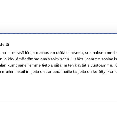
teitä
mamme sisällön ja mainosten räätälöimiseen, sosiaalisen medi
Kauppakamari
n ja kävijämäärämme analysoimiseen. Lisäksi jaamme sosiaali
-alan kumppaneillemme tietoja siitä, miten käytät sivustoamme
Koulutukset ja tapahtumat
 muihin tietoihin, joita olet antanut heille tai joita on kerätty, kun 
Jäsenyys
Kansainvälisyys
Muut palvelut
Ajankohtaista