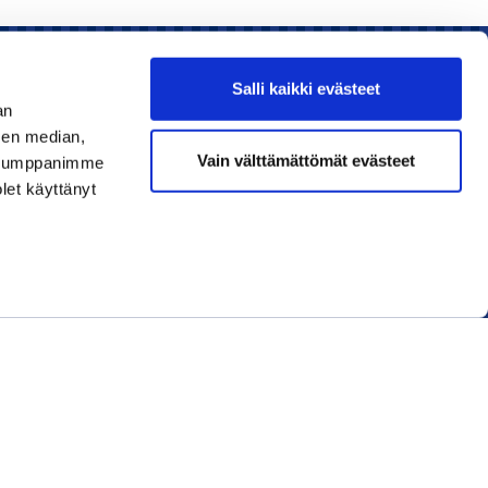
Salli kaikki evästeet
an
sen median,
Liity jäseneksi
Vain välttämättömät evästeet
. Kumppanimme
olet käyttänyt
Lue uusin lehti
Tilaa uutiskirjeitä