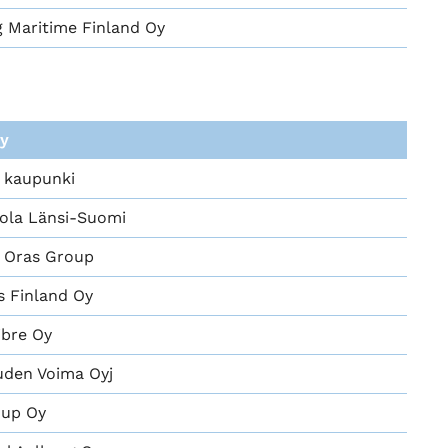
 Maritime Finland Oy
y
 kaupunki
iola Länsi-Suomi
, Oras Group
 Finland Oy
ibre Oy
uden Voima Oyj
up Oy