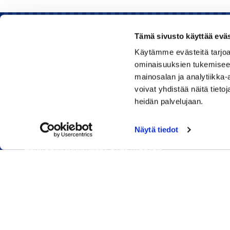
Tämä sivusto käyttää eväs
Käytämme evästeitä tarjoa
Rauman kauppakamari
ominaisuuksien tukemisee
mainosalan ja analytiikka
Sinkokatu 11, 26100 Rauma
voivat yhdistää näitä tietoja
heidän palvelujaan.
Puhelin:
050 348 1336
Huom! Vientikaupan asiakirjoihin liittyvät kyselyt
Näytä tiedot
040 1828 268
(Heini Yli-Antola)
Sähköpostiosoitteet ovat muotoa
etunimi.sukunimi@rauma.chamber.fi
Toimiston sähköpostiosoite
kauppakamari@rauma.chamber.fi
Laajemmat yhteystiedot