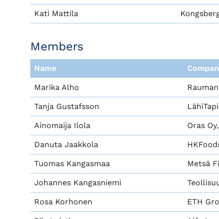
Kati Mattila
Kongsberg
Members
Name
Compan
Marika Alho
Rauman
Tanja Gustafsson
LähiTap
Ainomaija Ilola
Oras Oy
Danuta Jaakkola
HKFoods
Tuomas Kangasmaa
Metsä F
Johannes Kangasniemi
Teollisu
Rosa Korhonen
ETH Gro