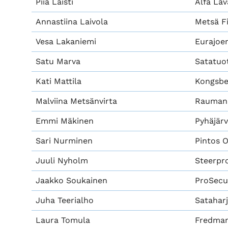
Piia Laisti
Alfa Lav
Annastiina Laivola
Metsä F
Vesa Lakaniemi
Eurajoe
Satu Marva
Satatuo
Kati Mattila
Kongsbe
Malviina Metsänvirta
Rauman 
Emmi Mäkinen
Pyhäjär
Sari Nurminen
Pintos 
Juuli Nyholm
Steerpr
Jaakko Soukainen
ProSecur
Juha Teerialho
Satahar
Laura Tomula
Fredman