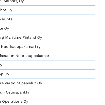
al Aalborg Oy
ibre Oy
n kunta
te Oy
rg Maritime Finland Oy
Nuorkauppakamari ry
viseudun Nuorkauppakamari
Oy
op Oy
e Vartiointipalvelut Oy
jun Osuuspankki
 Operations Oy