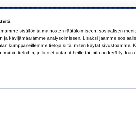
teitä
mamme sisällön ja mainosten räätälöimiseen, sosiaalisen medi
Kauppakamari
n ja kävijämäärämme analysoimiseen. Lisäksi jaamme sosiaali
-alan kumppaneillemme tietoja siitä, miten käytät sivustoamme
Koulutukset ja tapahtumat
 muihin tietoihin, joita olet antanut heille tai joita on kerätty, kun 
Jäsenyys
Kansainvälisyys
Muut palvelut
Ajankohtaista
Tietosuojaseloste