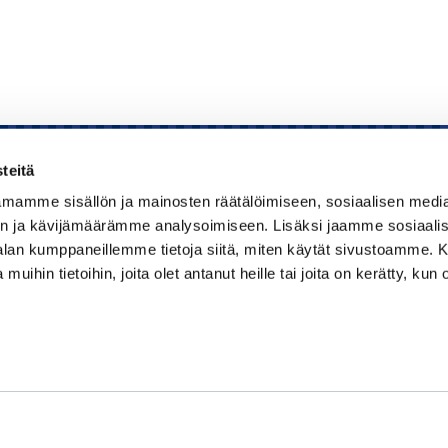
teitä
mamme sisällön ja mainosten räätälöimiseen, sosiaalisen medi
Kauppakamari
n ja kävijämäärämme analysoimiseen. Lisäksi jaamme sosiaali
-alan kumppaneillemme tietoja siitä, miten käytät sivustoamme
Koulutukset ja tapahtumat
 muihin tietoihin, joita olet antanut heille tai joita on kerätty, kun 
Jäsenyys
Kansainvälisyys
Muut palvelut
Ajankohtaista