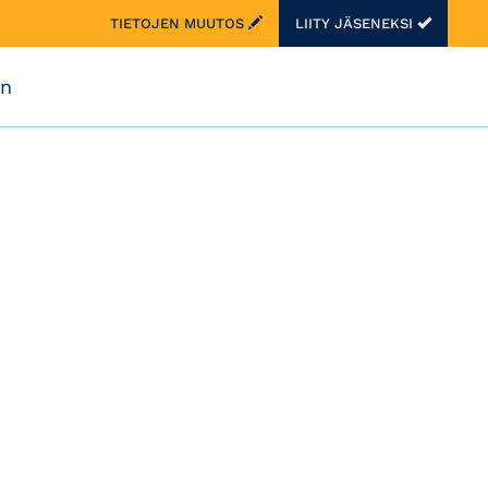
TIETOJEN MUUTOS
LIITY JÄSENEKSI
on