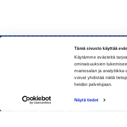
Tämä sivusto käyttää eväs
Käytämme evästeitä tarjoa
Rauman kauppakamari
ominaisuuksien tukemisee
mainosalan ja analytiikka
Sinkokatu 11, 26100 Rauma
voivat yhdistää näitä tietoja
heidän palvelujaan.
Puhelin:
050 348 1336
Huom! Vientikaupan asiakirjoihin liittyvät kyselyt
Näytä tiedot
040 1828 268
(Heini Yli-Antola)
Sähköpostiosoitteet ovat muotoa
etunimi.sukunimi@rauma.chamber.fi
Toimiston sähköpostiosoite