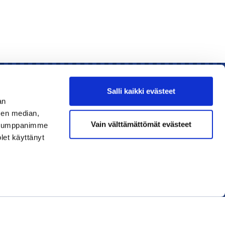
Salli kaikki evästeet
an
sen median,
Liity jäseneksi
Vain välttämättömät evästeet
. Kumppanimme
olet käyttänyt
Lue uusin lehti
Tilaa uutiskirjeitä