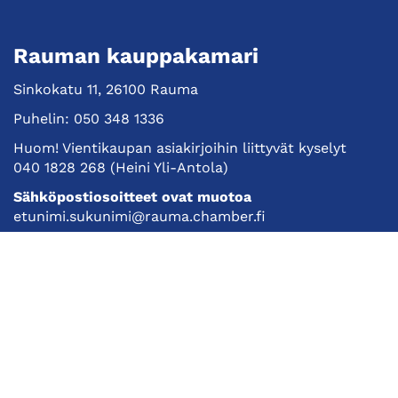
Rauman kauppakamari
Sinkokatu 11, 26100 Rauma
Puhelin:
050 348 1336
Huom! Vientikaupan asiakirjoihin liittyvät kyselyt
040 1828 268
(Heini Yli-Antola)
Sähköpostiosoitteet ovat muotoa
etunimi.sukunimi@rauma.chamber.fi
Toimiston sähköpostiosoite
kauppakamari@rauma.chamber.fi
Laajemmat yhteystiedot
Kauppakamari
Koulutukset ja tapahtumat
Jäsenyys