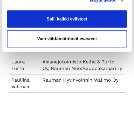
Satu
Rauman kaupunki
Saarinen
Salli kaikki evästeet
Markus
LähiTapiola Länsi-Suomi
Suominen
Vain välttämättömät evästeet
Turkka
Sissos-myymälä Oy
Toivola
Laura
Asianajotoimisto Kelhä & Turto
Turto
Oy, Rauman Nuorkauppakamari ry
Pauliina
Rauman Hyvinvoinnin Walimo Oy
Välimaa