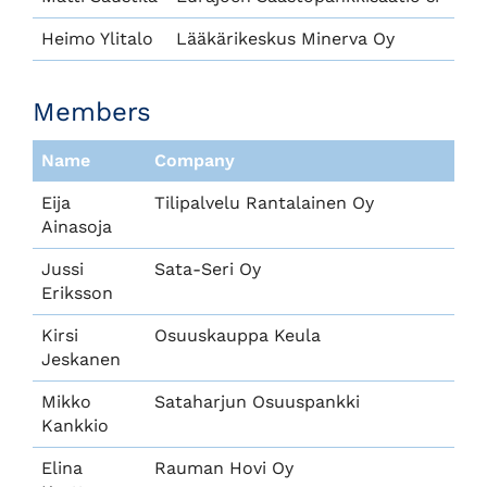
Heimo Ylitalo
Lääkärikeskus Minerva Oy
Members
Name
Company
Eija
Tilipalvelu Rantalainen Oy
Ainasoja
Jussi
Sata-Seri Oy
Eriksson
Kirsi
Osuuskauppa Keula
Jeskanen
Mikko
Sataharjun Osuuspankki
Kankkio
Elina
Rauman Hovi Oy