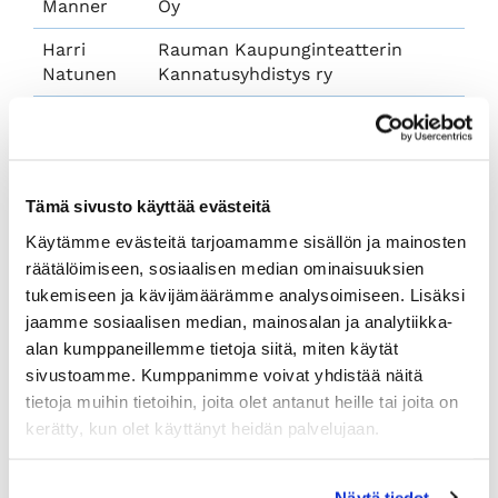
Manner
Oy
Harri
Rauman Kaupunginteatterin
Natunen
Kannatusyhdistys ry
Johanna
Sisustustalo Kodinonni
Närvä
Pekka
Silmäoptikot Palmu Oy
Tämä sivusto käyttää evästeitä
Palmu
Käytämme evästeitä tarjoamamme sisällön ja mainosten
Veli-Matti
VMP-Interior Oy
räätälöimiseen, sosiaalisen median ominaisuuksien
Paulasaari
tukemiseen ja kävijämäärämme analysoimiseen. Lisäksi
Jani
OP Koti Länsi-Suomi Oy
jaamme sosiaalisen median, mainosalan ja analytiikka-
Raukko
alan kumppaneillemme tietoja siitä, miten käytät
sivustoamme. Kumppanimme voivat yhdistää näitä
Olli
Nordea Pankki Suomi Oyj
tietoja muihin tietoihin, joita olet antanut heille tai joita on
Ravantti
kerätty, kun olet käyttänyt heidän palvelujaan.
Yasmin
Länsi-Suomen Osuuspankki
Ruohomäki
Näytä tiedot