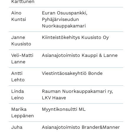
Karttunen
Aino
Euran Osuuspankki,
Kuntsi
Pyhäjärviseudun
Nuorkauppakamari
Janne
Kiinteistökehitys Kuusisto Oy
Kuusisto
Veli-Matti
Asianajotoimisto Kauppi & Lanne
Lanne
Antti
Viestintäosakeyhtiö Bonde
Lehto
Linda
Rauman Nuorkauppakamari ry,
Leino
LKV Haave
Marika
Myyntikonsultti ML
Leppänen
Juha
Asianajotoimisto Brander&Manner