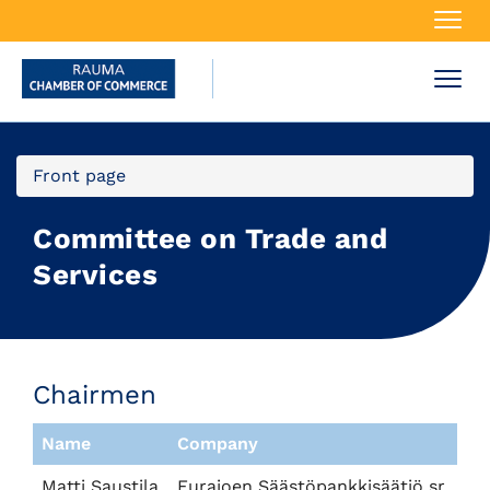
Navi
Navi
Front page
Committee on Trade and
Services
Chairmen
Name
Company
Matti Saustila
Eurajoen Säästöpankkisäätiö sr