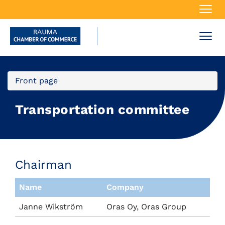
Navi
Navi
Front page
Transportation committee
Chairman
Name
Company
Janne Wikström
Oras Oy, Oras Group