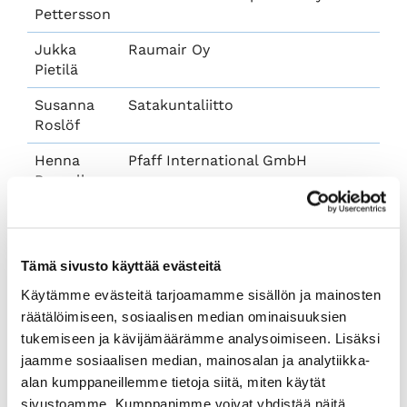
Pettersson
Jukka
Raumair Oy
Pietilä
Susanna
Satakuntaliitto
Roslöf
Henna
Pfaff International GmbH
Rosvall
Minna
Kuljetusliike Kauko Koskinen Ky
Ruponen
Tämä sivusto käyttää evästeitä
Anne
Forchem Oyj
Salmi
Käytämme evästeitä tarjoamamme sisällön ja mainosten
räätälöimiseen, sosiaalisen median ominaisuuksien
Hannu
Rauman kaupunki
tukemiseen ja kävijämäärämme analysoimiseen. Lisäksi
Seppälä
jaamme sosiaalisen median, mainosalan ja analytiikka-
alan kumppaneillemme tietoja siitä, miten käytät
Anne E.
Turun kauppakorkeakoulu, Porin
Suominen
yksikkö
sivustoamme. Kumppanimme voivat yhdistää näitä