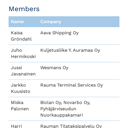
Members
Name
Company
Kaisa
Aava Shipping Oy
Gröndahl
Juho
Kuljetusliike Y. Auramaa Oy
Hermikoski
Jussi
Wesmans Oy
Javanainen
Jarkko
Rauma Terminal Services Oy
Kuusisto
Miska
Biolan Oy, Novarbo Oy,
Palonen
Pyhäjärviseudun
Nuorkauppakamari
Harri
Rauman Tilataksipalvelu Oy