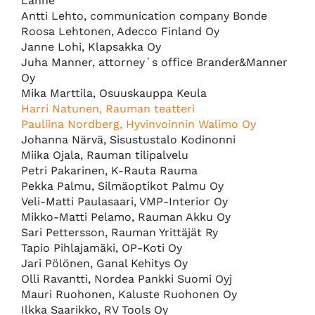
Lanne
Antti Lehto, communication company Bonde
Roosa Lehtonen, Adecco Finland Oy
Janne Lohi, Klapsakka Oy
Juha Manner, attorney´s office Brander&Manner
Oy
Mika Marttila, Osuuskauppa Keula
Harri Natunen, Rauman teatteri
Pauliina Nordberg, Hyvinvoinnin Walimo Oy
Johanna Närvä, Sisustustalo Kodinonni
Miika Ojala, Rauman tilipalvelu
Petri Pakarinen, K-Rauta Rauma
Pekka Palmu, Silmäoptikot Palmu Oy
Veli-Matti Paulasaari, VMP-Interior Oy
Mikko-Matti Pelamo, Rauman Akku Oy
Sari Pettersson, Rauman Yrittäjät Ry
Tapio Pihlajamäki, OP-Koti Oy
Jari Pölönen, Ganal Kehitys Oy
Olli Ravantti, Nordea Pankki Suomi Oyj
Mauri Ruohonen, Kaluste Ruohonen Oy
Ilkka Saarikko, RV Tools Oy