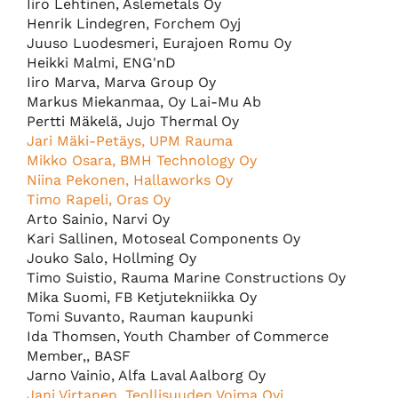
Iiro Lehtinen, Aslemetals Oy
Henrik Lindegren, Forchem Oyj
Juuso Luodesmeri, Eurajoen Romu Oy
Heikki Malmi, ENG'nD
Iiro Marva, Marva Group Oy
Markus Miekanmaa, Oy Lai-Mu Ab
Pertti Mäkelä, Jujo Thermal Oy
Jari Mäki-Petäys, UPM Rauma
Mikko Osara, BMH Technology Oy
Niina Pekonen, Hallaworks Oy
Timo Rapeli, Oras Oy
Arto Sainio, Narvi Oy
Kari Sallinen, Motoseal Components Oy
Jouko Salo, Hollming Oy
Timo Suistio, Rauma Marine Constructions Oy
Mika Suomi, FB Ketjutekniikka Oy
Tomi Suvanto, Rauman kaupunki
Ida Thomsen,
Youth Chamber of Commerce
Member
,, BASF
Jarno Vainio, Alfa Laval Aalborg Oy
Jani Virtanen, Teollisuuden Voima Oyj