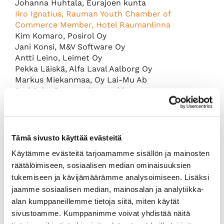
Johanna Huhtala, Eurajoen kunta
Iiro Ignatius, Rauman Youth Chamber of
Commerce Member, Hotel Raumanlinna
Kim Komaro, Posirol Oy
Jani Konsi, M&V Software Oy
Antti Leino, Leimet Oy
Pekka Läiskä, Alfa Laval Aalborg Oy
Markus Miekanmaa, Oy Lai-Mu Ab
Sari Salo, Rauman kaupunki
Daniela Tanhua, Satakunta University of Applied
Sciences
Saku Tuominen, Aslemetals Oy
Matti Vekkeli, FB Ketjutekniikka Oy
Tämä sivusto käyttää evästeitä
Marju Vroman, Fredman Group Oy, Fredman
Käytämme evästeitä tarjoamamme sisällön ja mainosten
Operations Oy
räätälöimiseen, sosiaalisen median ominaisuuksien
COMMITTEE ON TRADE AND SERVICES
tukemiseen ja kävijämäärämme analysoimiseen. Lisäksi
jaamme sosiaalisen median, mainosalan ja analytiikka-
Chairmen
alan kumppaneillemme tietoja siitä, miten käytät
Matti Saustila, Eurajoen Säästöpankki, chairman
sivustoamme. Kumppanimme voivat yhdistää näitä
Heimo Ylitalo, Lääkärikeskus Minerva, vice-