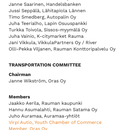
Janne Saarinen, Handelsbanken
Jussi Seppälä, Lähitapiola Lännen
Timo Smedberg, Autopalin Oy
Juha Teerialho, Lapin Osuuspankki
Turkka Toivola, Sissos-myymälä Oy
Juha Vainio, K-citymarket Rauma
Jani Vikkula, VikkulaPartners Oy / River
Olli-Pekka Viljanen, Rauman Konttoripalvelu Oy
TRANSPORTATION COMMITTEE
Chairman
Janne Wikström, Oras Oy
Members
Jaakko Aerila, Rauman kaupunki
Hannu Asumalahti, Rauman Satama Oy
Juho Auramaa, Auramaa-yhtiöt
Virpi Autio, Youth Chamber of Commerce
Member, Oras Oy