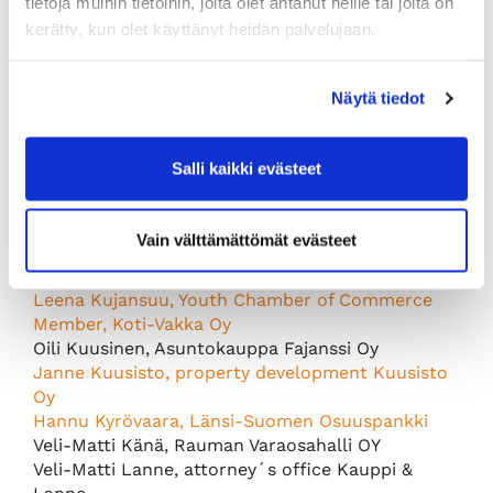
tietoja muihin tietoihin, joita olet antanut heille tai joita on
president
kerätty, kun olet käyttänyt heidän palvelujaan.
Members
Näytä tiedot
Ismo Heikkonen, RTK-Henkilöstöpalvelu Oy, RTK-
Palvelu Oy
Anna Helkelä, Kultasepänliike Helkelä Oy
Salli kaikki evästeet
Juhani Ignatius, Hotelli Kalliohovi
Antti Ikonen, Ernst & Young Oy
Kirsi Juusela, 1.Accounting Rauma Oy
Vain välttämättömät evästeet
Teemu Knuutila, West Coast Seaservice Oy Ltd
Minna Koskinen, Insurance Company-Fennia
Leena Kujansuu, Youth Chamber of Commerce
Member, Koti-Vakka Oy
Oili Kuusinen, Asuntokauppa Fajanssi Oy
Janne Kuusisto, property development Kuusisto
Oy
Hannu Kyrövaara, Länsi-Suomen Osuuspankki
Veli-Matti Känä, Rauman Varaosahalli OY
Veli-Matti Lanne, attorney´s office Kauppi &