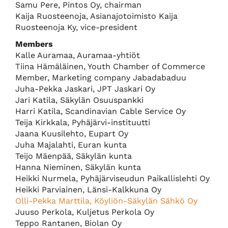
Samu Pere, Pintos Oy, chairman
Kaija Ruosteenoja, Asianajotoimisto Kaija
Ruosteenoja Ky, vice-president
Members
Kalle Auramaa, Auramaa-yhtiöt
Tiina Hämäläinen,
Youth Chamber of Commerce
Member
, Marketing company Jabadabaduu
Juha-Pekka Jaskari, JPT Jaskari Oy
Jari Katila, Säkylän Osuuspankki
Harri Katila, Scandinavian Cable Service Oy
Teija Kirkkala, Pyhäjärvi-instituutti
Jaana Kuusilehto, Eupart Oy
Juha Majalahti, Euran kunta
Teijo Mäenpää, Säkylän kunta
Hanna Nieminen, Säkylän kunta
Heikki Nurmela, Pyhäjärviseudun Paikallislehti Oy
Heikki Parviainen, Länsi-Kalkkuna Oy
Olli-Pekka Marttila, Köyliön-Säkylän Sähkö Oy
Juuso Perkola, Kuljetus Perkola Oy
Teppo Rantanen, Biolan Oy