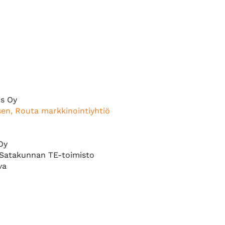
ns Oy
n, Routa markkinointiyhtiö
Oy
 Satakunnan TE-toimisto
va