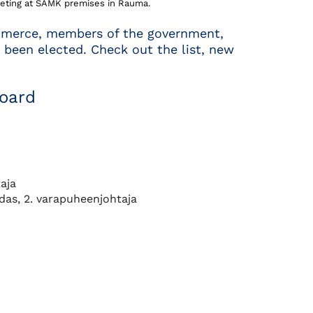
eeting at SAMK premises in Rauma.
mmerce, members of the government,
 been elected. Check out the list, new
oard
aja
as, 2. varapuheenjohtaja