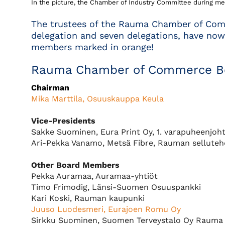
In the picture, the Chamber of Industry Committee during m
The trustees of the Rauma Chamber of Co
delegation and seven delegations, have now
members marked in orange!
Rauma Chamber of Commerce B
Chairman
Mika Marttila, Osuuskauppa Keula
Vice-Presidents
Sakke Suominen, Eura Print Oy, 1. varapuheenjoht
Ari-Pekka Vanamo, Metsä Fibre, Rauman sellutehd
Other Board Members
Pekka Auramaa, Auramaa-yhtiöt
Timo Frimodig, Länsi-Suomen Osuuspankki
Kari Koski, Rauman kaupunki
Juuso Luodesmeri, Eurajoen Romu Oy
Sirkku Suominen, Suomen Terveystalo Oy Rauma