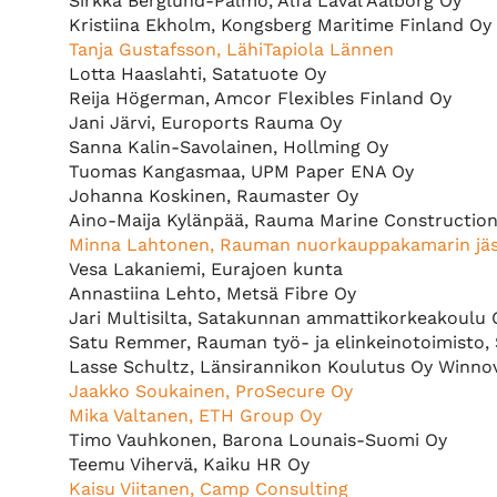
Sirkka Berglund-Palmo, Alfa Laval Aalborg Oy
Kristiina Ekholm, Kongsberg Maritime Finland Oy
Tanja Gustafsson, LähiTapiola Lännen
Lotta Haaslahti, Satatuote Oy
Reija Högerman, Amcor Flexibles Finland Oy
Jani Järvi, Euroports Rauma Oy
Sanna Kalin-Savolainen, Hollming Oy
Tuomas Kangasmaa, UPM Paper ENA Oy
Johanna Koskinen, Raumaster Oy
Aino-Maija Kylänpää, Rauma Marine Constructio
Minna Lahtonen, Rauman nuorkauppakamarin jäse
Vesa Lakaniemi, Eurajoen kunta
Annastiina Lehto, Metsä Fibre Oy
Jari Multisilta, Satakunnan ammattikorkeakoulu 
Satu Remmer, Rauman työ- ja elinkeinotoimisto,
Lasse Schultz, Länsirannikon Koulutus Oy Winno
Jaakko Soukainen, ProSecure Oy
Mika Valtanen, ETH Group Oy
Timo Vauhkonen, Barona Lounais-Suomi Oy
Teemu Vihervä, Kaiku HR Oy
Kaisu Viitanen, Camp Consulting