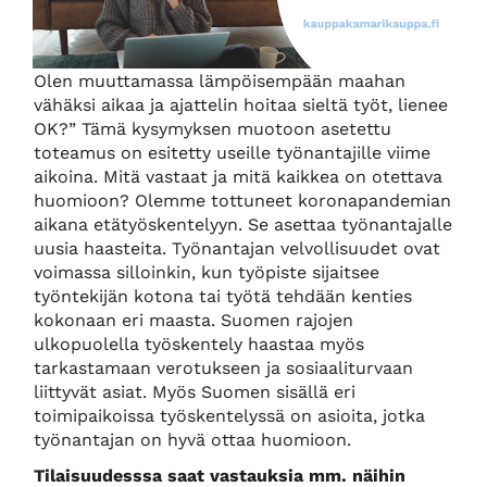
Olen muuttamassa lämpöisempään maahan
vähäksi aikaa ja ajattelin hoitaa sieltä työt, lienee
OK?” Tämä kysymyksen muotoon asetettu
toteamus on esitetty useille työnantajille viime
aikoina. Mitä vastaat ja mitä kaikkea on otettava
huomioon? Olemme tottuneet koronapandemian
aikana etätyöskentelyyn. Se asettaa työnantajalle
uusia haasteita. Työnantajan velvollisuudet ovat
voimassa silloinkin, kun työpiste sijaitsee
työntekijän kotona tai työtä tehdään kenties
kokonaan eri maasta. Suomen rajojen
ulkopuolella työskentely haastaa myös
tarkastamaan verotukseen ja sosiaaliturvaan
liittyvät asiat. Myös Suomen sisällä eri
toimipaikoissa työskentelyssä on asioita, jotka
työnantajan on hyvä ottaa huomioon.
Tilaisuudesssa saat vastauksia mm. näihin