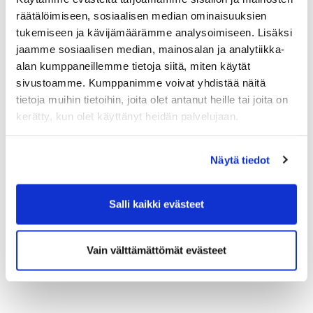
tulorekisteriyksikkö
räätälöimiseen, sosiaalisen median ominaisuuksien
Erityisasiantuntija, ulkomaantyön vakuuttaminen
tukemiseen ja kävijämäärämme analysoimiseen. Lisäksi
Marjaana Lundqvist,
Eläketurvakeskus
jaamme sosiaalisen median, mainosalan ja analytiikka-
Ilmoittautuminen:
alan kumppaneillemme tietoja siitä, miten käytät
Ilmoittautumiset alla olevasta linkistä. Linkki vie
sivustoamme. Kumppanimme voivat yhdistää näitä
sinut
KauppakamariKauppaan
.
tietoja muihin tietoihin, joita olet antanut heille tai joita on
(Etäkoulutukseen osallistuaksesi, valitse
kerätty, kun olet käyttänyt heidän palvelujaan.
osallistumistapa "Etätoteutus")
Näytä tiedot
LUE LISÄÄ JA ILMOITTAUDU
Salli kaikki evästeet
Vain välttämättömät evästeet