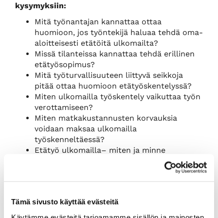
kysymyksiin:
Mitä työnantajan kannattaa ottaa
huomioon, jos työntekijä haluaa tehdä oma-
aloitteisesti etätöitä ulkomailta?
Missä tilanteissa kannattaa tehdä erillinen
etätyösopimus?
Mitä työturvallisuuteen liittyvä seikkoja
pitää ottaa huomioon etätyöskentelyssä?
Miten ulkomailla työskentely vaikuttaa työn
verottamiseen?
Miten matkakustannusten korvauksia
voidaan maksaa ulkomailla
työskenneltäessä?
Etätyö ulkomailla– miten ja minne
sosiaaliturva hoidetaan?
Asiantuntijat:
Osakas, asianajaja
Outi Tähtinen
,
Asianajotoimisto Castrén & Snellman
Tämä sivusto käyttää evästeitä
Johtava asiantuntija
Sari Wulff
, Verohallinto,
Käytämme evästeitä tarjoamamme sisällön ja mainosten