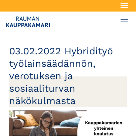
Navi
Navi
03.02.2022 Hybridityö
työlainsäädännön,
verotuksen ja
sosiaaliturvan
näkökulmasta