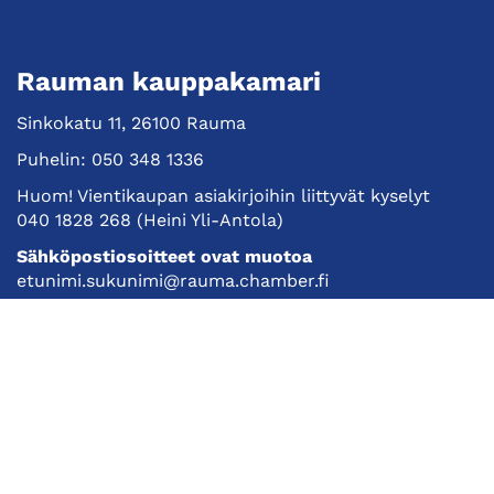
Rauman kauppakamari
Sinkokatu 11, 26100 Rauma
Puhelin:
050 348 1336
Huom! Vientikaupan asiakirjoihin liittyvät kyselyt
040 1828 268
(Heini Yli-Antola)
Sähköpostiosoitteet ovat muotoa
etunimi.sukunimi@rauma.chamber.fi
Toimiston sähköpostiosoite
kauppakamari@rauma.chamber.fi
Laajemmat yhteystiedot
Kauppakamari
Koulutukset ja tapahtumat