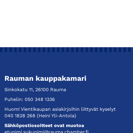
Rauman kauppakamari
Sinkokatu 11, 26100 Rauma
Puhelin:
050 348 1336
Huom! Vientikaupan asiakirjoihin liittyvät kyselyt
040 1828 268
(Heini Yli-Antola)
Sähköpostiosoitteet ovat muotoa
etunimi.sukunimi@rauma.chamber.fi