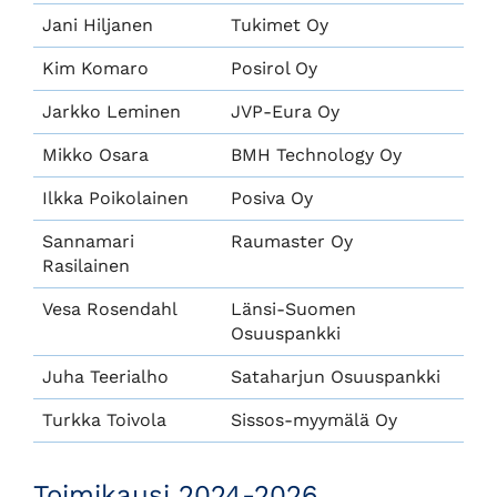
Jani Hiljanen
Tukimet Oy
Kim Komaro
Posirol Oy
Jarkko Leminen
JVP-Eura Oy
Mikko Osara
BMH Technology Oy
Ilkka Poikolainen
Posiva Oy
Sannamari
Raumaster Oy
Rasilainen
Vesa Rosendahl
Länsi-Suomen
Osuuspankki
Juha Teerialho
Sataharjun Osuuspankki
Turkka Toivola
Sissos-myymälä Oy
Toimikausi 2024-2026