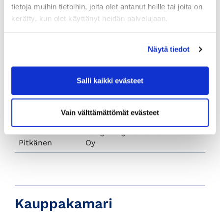
tietoja muihin tietoihin, joita olet antanut heille tai joita on
valtuuskunta 2025
kerätty, kun olet käyttänyt heidän palvelujaan.
Nimi
Yritys
Näytä tiedot
Samuli Eskola
RTK-Palvelu Oy
Jaana Isotalo
Teollisuuden Voima Oyj
Salli kaikki evästeet
Petri Lehtinen
Warake Oy
Mika Marttila
Osuuskauppa Keula
Vain välttämättömät evästeet
Tommi
Kongsberg Maritime Finland
Pitkänen
Oy
Kauppakamari