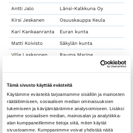
Antti Jalo
Länsi-Kalkkuna Oy
Kirsi Jeskanen
Osuuskauppa Keula
Kari Kankaanranta
Euran kunta
Matti Koivisto
Säkylän kunta
Ville Laaksonen
Rauma Marine
Constructions Oy
Markus Nurmi
Köyliön-Säkylän Sähkö Oy
Harri Pettersson
Rauman Tilataksipalvelu
Tämä sivusto käyttää evästeitä
Oy
Käytämme evästeitä tarjoamamme sisällön ja mainosten
räätälöimiseen, sosiaalisen median ominaisuuksien
Anu Vartiainen
Euroports Rauma Oy
tukemiseen ja kävijämäärämme analysoimiseen. Lisäksi
jaamme sosiaalisen median, mainosalan ja analytiikka-
alan kumppaneillemme tietoja siitä, miten käytät
sivustoamme. Kumppanimme voivat yhdistää näitä
Keskuskauppakamarin