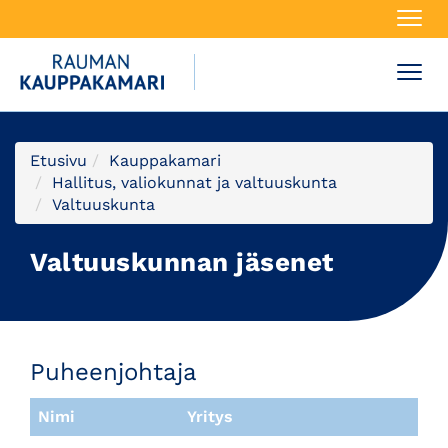
Navi
Navi
Etusivu
Kauppakamari
Hallitus, valiokunnat ja valtuuskunta
Valtuuskunta
Valtuuskunnan jäsenet
Puheenjohtaja
Nimi
Yritys