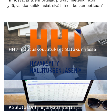
"Innostavat luennoitsijat pitivät mielenkiintoa
yllä, vaikka kaikki asiat eivät itseä koskeneetkaan"
HHJ hallituskoulutukset Satakunnassa​
KoulutusOnline ja kausikortti