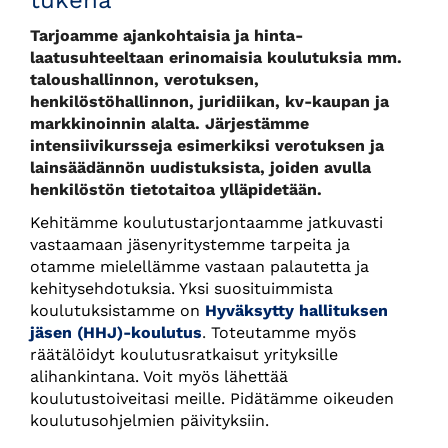
tukena
Tarjoamme ajankohtaisia ja hinta-
laatusuhteeltaan erinomaisia koulutuksia mm.
taloushallinnon, verotuksen,
henkilöstöhallinnon, juridiikan, kv-kaupan ja
markkinoinnin alalta. Järjestämme
intensiivikursseja esimerkiksi verotuksen ja
lainsäädännön uudistuksista, joiden avulla
henkilöstön tietotaitoa ylläpidetään.
Kehitämme koulutustarjontaamme jatkuvasti
vastaamaan jäsenyritystemme tarpeita ja
otamme mielellämme vastaan palautetta ja
kehitysehdotuksia. Yksi suosituimmista
koulutuksistamme on
Hyväksytty hallituksen
jäsen (HHJ)-koulutus
.
Toteutamme myös
räätälöidyt koulutusratkaisut yrityksille
alihankintana. Voit myös lähettää
koulutustoiveitasi meille. Pidätämme oikeuden
koulutusohjelmien päivityksiin.