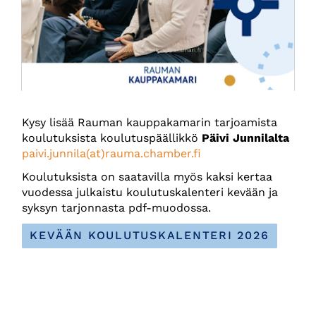
​​​​​​​Kysy lisää Rauman kauppakamarin tarjoamista
koulutuksista koulutuspäällikkö
Päivi Junnilalta
paivi.junnila(at)rauma.chamber.fi
Koulutuksista on saatavilla myös kaksi kertaa
vuodessa julkaistu koulutuskalenteri kevään ja
syksyn tarjonnasta pdf-muodossa.
KEVÄÄN KOULUTUSKALENTERI 2026