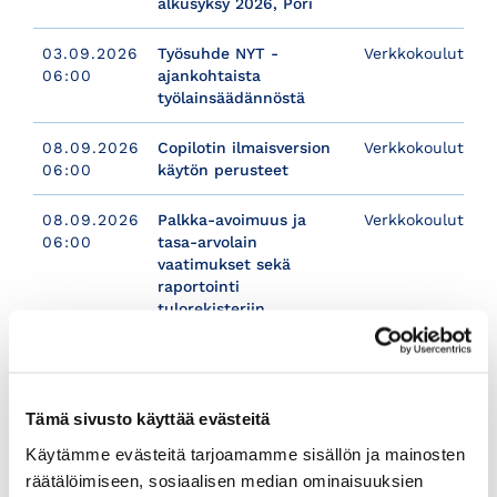
alkusyksy 2026, Pori
03.09.2026
Työsuhde NYT -
Verkkokoulutus
06:00
ajankohtaista
työlainsäädännöstä
08.09.2026
Copilotin ilmaisversion
Verkkokoulutus
06:00
käytön perusteet
08.09.2026
Palkka-avoimuus ja
Verkkokoulutus
06:00
tasa-arvolain
vaatimukset sekä
raportointi
tulorekisteriin
14.09.2026
Minimoi
Verkkokoulutus
09:00
logistiikkasopimuksiin ja
-ketjuun liittyvät riskit
Tämä sivusto käyttää evästeitä
15.09.2026
EU:n
Verkkokoulutus
Käytämme evästeitä tarjoamamme sisällön ja mainosten
06:00
vapaakauppasopimukset
räätälöimiseen, sosiaalisen median ominaisuuksien
ja tuotteen alkuperän