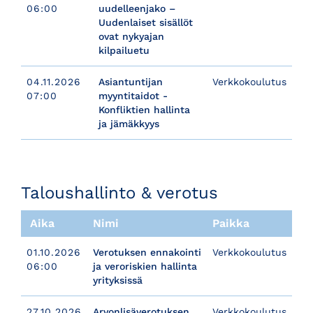
06:00
uudelleenjako –
Uudenlaiset sisällöt
ovat nykyajan
kilpailuetu
04.11.2026
Asiantuntijan
Verkkokoulutus
07:00
myyntitaidot -
Konfliktien hallinta
ja jämäkkyys
​​​​​​​Taloushallinto & verotus
Aika
Nimi
Paikka
01.10.2026
Verotuksen ennakointi
Verkkokoulutus
06:00
ja veroriskien hallinta
yrityksissä
27.10.2026
Arvonlisäverotuksen
Verkkokoulutus