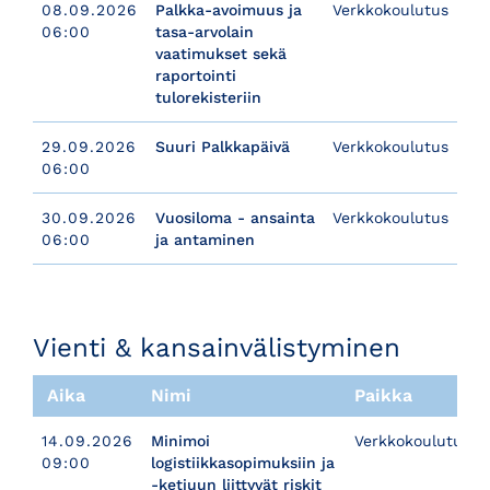
08.09.2026
Palkka-avoimuus ja
Verkkokoulutus
06:00
tasa-arvolain
vaatimukset sekä
raportointi
tulorekisteriin
29.09.2026
Suuri Palkkapäivä
Verkkokoulutus
06:00
30.09.2026
Vuosiloma - ansainta
Verkkokoulutus
06:00
ja antaminen
​​​​​​​Vienti & kansainvälistyminen
Aika
Nimi
Paikka
14.09.2026
Minimoi
Verkkokoulutus
09:00
logistiikkasopimuksiin ja
-ketjuun liittyvät riskit