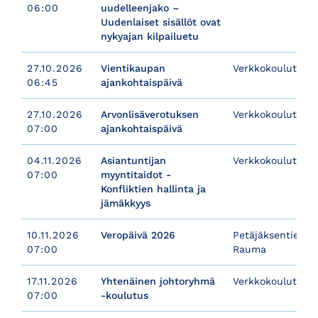
06:00
uudelleenjako –
Uudenlaiset sisällöt ovat
nykyajan kilpailuetu
27.10.2026
Vientikaupan
Verkkokoulutusm
06:45
ajankohtaispäivä
27.10.2026
Arvonlisäverotuksen
Verkkokoulutus
07:00
ajankohtaispäivä
04.11.2026
Asiantuntijan
Verkkokoulutus
07:00
myyntitaidot -
Konfliktien hallinta ja
jämäkkyys
10.11.2026
Veropäivä 2026
Petäjäksentie 178
07:00
Rauma
17.11.2026
Yhtenäinen johtoryhmä
Verkkokoulutus
07:00
-koulutus