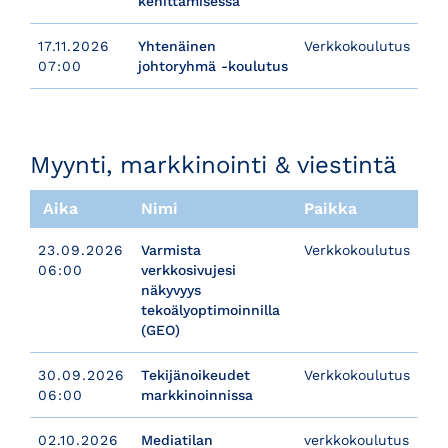
kehittämisessä
17.11.2026
Yhtenäinen
Verkkokoulutus
07:00
johtoryhmä -koulutus
​​​​​​​Myynti, markkinointi & viestintä
Aika
Nimi
Paikka
23.09.2026
Varmista
Verkkokoulutus
06:00
verkkosivujesi
näkyvyys
tekoälyoptimoinnilla
(GEO)
30.09.2026
Tekijänoikeudet
Verkkokoulutus
06:00
markkinoinnissa
02.10.2026
Mediatilan
verkkokoulutus