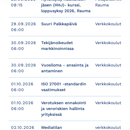
08:15
jäsen (HHJ)- kurssi,
Rauma
loppusyksy 2026, Rauma
29.09.2026
Suuri Palkkapäivä
Verkkokoulutus
06:00
30.09.2026
Tekijänoikeudet
Verkkokoulutus
06:00
markkinoinnissa
30.09.2026
Vuosiloma - ansainta ja
Verkkokoulutus
06:00
antaminen
01.10.2026
ISO 27001 -standardin
Verkkokoulutus
06:00
vaatimukset
01.10.2026
Verotuksen ennakointi
Verkkokoulutus
06:00
ja veroriskien hallinta
yrityksissä
02.10.2026
Mediatilan
verkkokoulutus