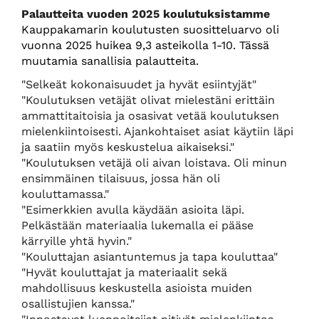
Palautteita vuoden 2025 koulutuksistamme
Kauppakamarin koulutusten suositteluarvo oli
vuonna 2025 huikea 9,3 asteikolla 1-10. Tässä
muutamia sanallisia palautteita.
"Selkeät kokonaisuudet ja hyvät esiintyjät"
"Koulutuksen vetäjät olivat mielestäni erittäin
ammattitaitoisia ja osasivat vetää koulutuksen
mielenkiintoisesti. Ajankohtaiset asiat käytiin läpi
ja saatiin myös keskustelua aikaiseksi."
"Koulutuksen vetäjä oli aivan loistava. Oli minun
ensimmäinen tilaisuus, jossa hän oli
kouluttamassa."
"Esimerkkien avulla käydään asioita läpi.
Pelkästään materiaalia lukemalla ei pääse
kärryille yhtä hyvin."
​​​​​​​"Kouluttajan asiantuntemus ja tapa kouluttaa"
"Hyvät kouluttajat ja materiaalit sekä
mahdollisuus keskustella asioista muiden
osallistujien kanssa."