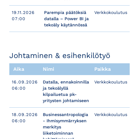
19.11.2026
Parempia päätöksiä
Verkkokoulutus
07:00
datalla – Power BI ja
tekoäly käytännössä
​​​​​​​Johtaminen & esihenkilötyö
Aika
Nimi
Paikka
16.09.2026
Datalla, ennakoinnilla
Verkkokoulutus
06:00
ja tekoälyllä
kilpailuetua pk-
yritysten johtamiseen
18.09.2026
Businessantropologia
Verkkokoulutus
06:00
- Ihmisymmärryksen
merkitys
liiketoiminnan