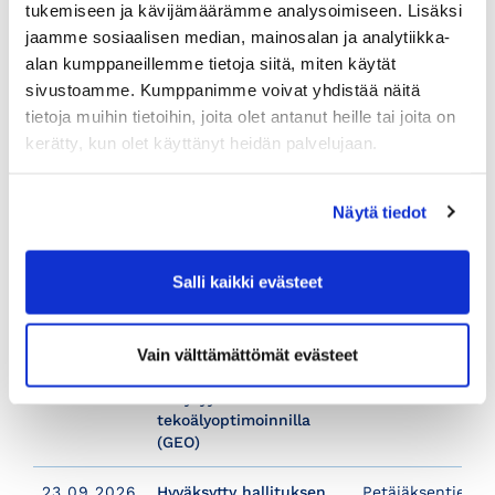
tukemiseen ja kävijämäärämme analysoimiseen. Lisäksi
määräytyminen
jaamme sosiaalisen median, mainosalan ja analytiikka-
alan kumppaneillemme tietoja siitä, miten käytät
16.09.2026
Datalla, ennakoinnilla ja
Verkkokoulutus
sivustoamme. Kumppanimme voivat yhdistää näitä
06:00
tekoälyllä kilpailuetua
tietoja muihin tietoihin, joita olet antanut heille tai joita on
pk-yritysten
johtamiseen
kerätty, kun olet käyttänyt heidän palvelujaan.
16.09.2026
Tietosuojariskien sekä
Verkkokoulutus
06:00
tietovuotojen hallinta
Näytä tiedot
18.09.2026
Businessantropologia -
Verkkokoulutus
Salli kaikki evästeet
06:00
Ihmisymmärryksen
merkitys liiketoiminnan
kehittämisessä
Vain välttämättömät evästeet
23.09.2026
Varmista verkkosivujesi
Verkkokoulutus
06:00
näkyvyys
tekoälyoptimoinnilla
(GEO)
23.09.2026
Hyväksytty hallituksen
Petäjäksentie 178