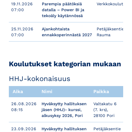
19.11.2026
Parempia päätöksiä
Verkkokoulutus
07:00
datalla – Power BI ja
tekoäly käytännössä
25.11.2026
Ajankohtaista
Petäjäksentie 178
07:00
ennakkoperinnästä 2027
Rauma
​​​​​​​Koulutukset kategorian mukaan
HHJ-kokonaisuus
Aika
Nimi
Paikka
26.08.2026
Hyväksytty hallituksen
Valtakatu 6
08:15
jäsen (HHJ)- kurssi,
(7. krs),
alkusyksy 2026, Pori
28100 Pori
23.09.2026
Hyväksytty hallituksen
Petäjäksentie