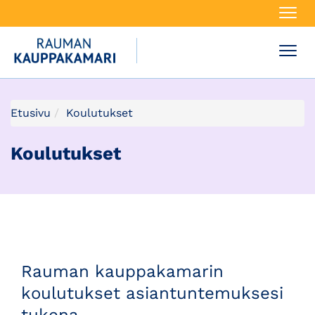
Navi
Navi
Etusivu
Koulutukset
Koulutukset
Rauman kauppakamarin
koulutukset asiantuntemuksesi