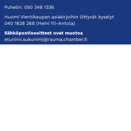
Puhelin:
050 348 1336
Huom! Vientikaupan asiakirjoihin liittyvät kyselyt
040 1828 268
(Heini Yli-Antola)
Sähköpostiosoitteet ovat muotoa
etunimi.sukunimi@rauma.chamber.fi
Toimiston sähköpostiosoite
kauppakamari@rauma.chamber.fi
Laajemmat yhteystiedot
Kauppakamari
Koulutukset ja tapahtumat
Jäsenyys
Kansainvälisyys
Muut palvelut
Ajankohtaista