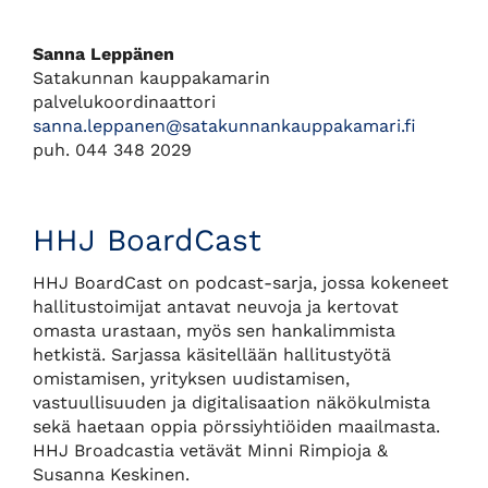
Sanna Leppänen
Satakunnan kauppakamarin
palvelukoordinaattori
sanna.leppanen@satakunnankauppakamari.fi
puh. 044 348 2029
HHJ BoardCast
HHJ BoardCast on podcast-sarja, jossa kokeneet
hallitustoimijat antavat neuvoja ja kertovat
omasta urastaan, myös sen hankalimmista
hetkistä. Sarjassa käsitellään hallitustyötä
omistamisen, yrityksen uudistamisen,
vastuullisuuden ja digitalisaation näkökulmista
sekä haetaan oppia pörssiyhtiöiden maailmasta.
HHJ Broadcastia vetävät Minni Rimpioja &
Susanna Keskinen.