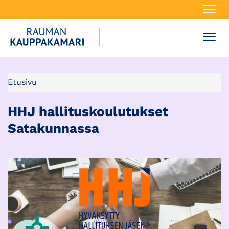
Navi
Navi
Etusivu
HHJ hallituskoulutukset
Satakunnassa​