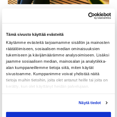
HHJ-kokonaisuus
Tämä sivusto käyttää evästeitä
HHJ Kurssi
HHJ Tutkinto
Käytämme evästeitä tarjoamamme sisällön ja mainosten
HHJ Puheenjohtaja
HHJ Pro
räätälöimiseen, sosiaalisen median ominaisuuksien
tukemiseen ja kävijämäärämme analysoimiseen. Lisäksi
jaamme sosiaalisen median, mainosalan ja analytiikka-
alan kumppaneillemme tietoja siitä, miten käytät
sivustoamme. Kumppanimme voivat yhdistää näitä
Hallitustyöskentely ja sen
tietoja muihin tietoihin, joita olet antanut heille tai joita on
kerätty, kun olet käyttänyt heidän palvelujaan.
kehittäminen
Hallitustyö koostuu useista eri osa-alueista -
Näytä tiedot
HHJ-kurssi käsittelee aiheita, kuten hallituksen
kokoonpano, rooli, vastuut, riskienhallinta sekä