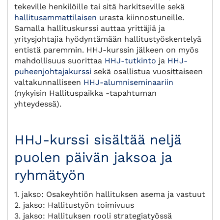
tekeville henkilöille tai sitä harkitseville sekä
hallitusammattilaisen
urasta kiinnostuneille.
Samalla hallituskurssi auttaa yrittäjiä ja
yritysjohtajia hyödyntämään hallitustyöskentelyä
entistä paremmin. HHJ-kurssin jälkeen on myös
mahdollisuus suorittaa
HHJ-tutkinto
ja
HHJ-
puheenjohtajakurssi
sekä osallistua vuosittaiseen
valtakunnalliseen
HHJ-alumniseminaariin
(nykyisin Hallituspaikka -tapahtuman
yhteydessä).
HHJ-kurssi sisältää neljä
puolen päivän jaksoa ja
ryhmätyön
1. jakso: Osakeyhtiön hallituksen asema ja vastuut
2. jakso: Hallitustyön toimivuus
3. jakso: Hallituksen rooli strategiatyössä