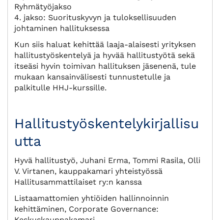
Ryhmätyöjakso
4. jakso: Suorituskyvyn ja tuloksellisuuden
johtaminen hallituksessa
Kun siis haluat kehittää laaja-alaisesti yrityksen
hallitustyöskentelyä ja hyvää hallitustyötä sekä
itseäsi hyvin toimivan hallituksen jäsenenä, tule
mukaan kansainvälisesti tunnustetulle ja
palkitulle HHJ-kurssille.
Hallitustyöskentelykirjallisu
utta
Hyvä hallitustyö, Juhani Erma, Tommi Rasila, Olli
V. Virtanen, kauppakamari yhteistyössä
Hallitusammattilaiset ry:n kanssa
Listaamattomien yhtiöiden hallinnoinnin
kehittäminen, Corporate Governance:
Keskuskauppakamari