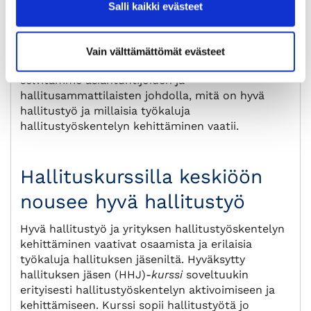
työskentelytavat (raportointi, strategiatyö,
Salli kaikki evästeet
palkitsemisjärjestelmät).
Hallitustyöskentely
avataan kurssilla erityisesti pk-yrityksen
näkökulmasta, hyvin käytännönläheisesti ja
Vain välttämättömät evästeet
monipuolisten yritysesimerkkien avulla. Samalla
selvitämme asiantuntijoiden ja
hallitusammattilaisten johdolla, mitä on hyvä
hallitustyö ja millaisia työkaluja
hallitustyöskentelyn kehittäminen vaatii.
Hallituskurssilla keskiöön
nousee hyvä hallitustyö
Hyvä hallitustyö ja yrityksen hallitustyöskentelyn
kehittäminen vaativat osaamista ja erilaisia
työkaluja hallituksen jäseniltä. Hyväksytty
hallituksen jäsen (HHJ)-
kurssi
soveltuukin
erityisesti hallitustyöskentelyn aktivoimiseen ja
kehittämiseen. Kurssi sopii hallitustyötä jo