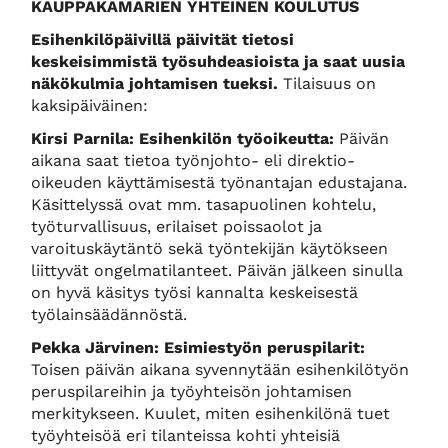
KAUPPAKAMARIEN YHTEINEN KOULUTUS
Esihenkilöpäivillä päivität tietosi
keskeisimmistä työsuhdeasioista ja saat uusia
näkökulmia johtamisen tueksi.
Tilaisuus on
kaksipäiväinen:
Kirsi Parnila: Esihenkilön työoikeutta:
Päivän
aikana saat tietoa työnjohto- eli direktio-
oikeuden käyttämisestä työnantajan edustajana.
Käsittelyssä ovat mm. tasapuolinen kohtelu,
työturvallisuus, erilaiset poissaolot ja
varoituskäytäntö sekä työntekijän käytökseen
liittyvät ongelmatilanteet. Päivän jälkeen sinulla
on hyvä käsitys työsi kannalta keskeisestä
työlainsäädännöstä.
Pekka Järvinen: Esimiestyön peruspilarit:
Toisen päivän aikana syvennytään esihenkilötyön
peruspilareihin ja työyhteisön johtamisen
merkitykseen. Kuulet, miten esihenkilönä tuet
työyhteisöä eri tilanteissa kohti yhteisiä