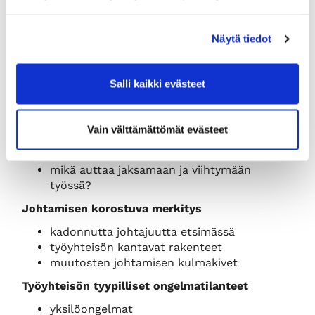
-------------------------------
8.50
Näytä tiedot
Etäyhteyden avaaminen
9.00
Salli kaikki evästeet
Esimiestyön peruspilarit
miksi töissä ollaan?
kun henkilökemiat eivät toimi
Vain välttämättömät evästeet
mistä syntyy hyvä työilmapiiri ja
työmotivaatio?
mikä auttaa jaksamaan ja viihtymään
työssä?
Johtamisen korostuva merkitys
kadonnutta johtajuutta etsimässä
työyhteisön kantavat rakenteet
muutosten johtamisen kulmakivet
Työyhteisön tyypilliset ongelmatilanteet
yksilöongelmat