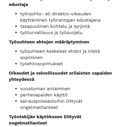
edustaja
työnjohto- eli direktio-oikeuden
käyttäminen työnantajan edustajana
tasapuolinen kohtelu ja syrjintä
työturvallisuus ja työsuojelu
Työsuhteen ehtojen määräytyminen
työsuhteen keskeiset ehdot ja niistä
sopiminen
työehtosopimukset
Oikeudet ja velvollisuudet erilaisten vapaiden
yhteydessä
vuosiloman antaminen
perhevapaiden käyttö
sairauspoissaoloihin liittyvät
ongelmatilanteet
Työntekijän käytökseen liittyvät
ongelmatilanteet