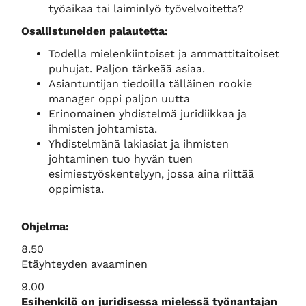
työaikaa tai laiminlyö työvelvoitetta?
Osallistuneiden palautetta:
Todella mielenkiintoiset ja ammattitaitoiset
puhujat. Paljon tärkeää asiaa.
Asiantuntijan tiedoilla tälläinen rookie
manager oppi paljon uutta
Erinomainen yhdistelmä juridiikkaa ja
ihmisten johtamista.
Yhdistelmänä lakiasiat ja ihmisten
johtaminen tuo hyvän tuen
esimiestyöskentelyyn, jossa aina riittää
oppimista.
Ohjelma:
8.50
Etäyhteyden avaaminen
9.00
Esihenkilö on juridisessa mielessä työnantajan