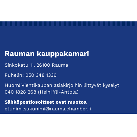
Rauman kauppakamari
Sinkokatu 11, 26100 Rauma
Puhelin:
050 348 1336
Huom! Vientikaupan asiakirjoihin liittyvät kyselyt
040 1828 268
(Heini Yli-Antola)
Sähköpostiosoitteet ovat muotoa
etunimi.sukunimi@rauma.chamber.fi
Toimiston sähköpostiosoite
kauppakamari@rauma.chamber.fi
Laajemmat yhteystiedot