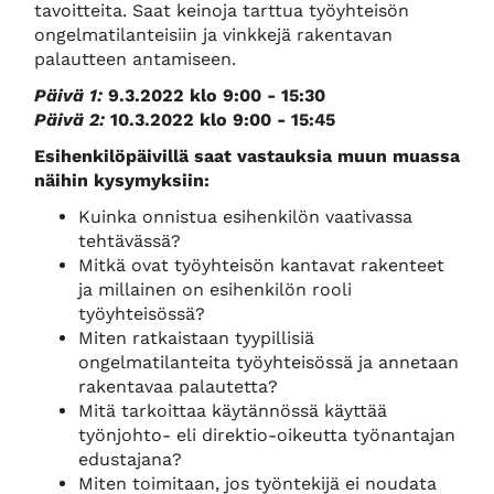
tavoitteita. Saat keinoja tarttua työyhteisön
ongelmatilanteisiin ja vinkkejä rakentavan
palautteen antamiseen.
Päivä 1:
9.3.2022 klo 9:00 - 15:30
Päivä 2:
10.3.2022 klo 9:00 - 15:45
Esihenkilöpäivillä saat vastauksia muun muassa
näihin kysymyksiin:
Kuinka onnistua esihenkilön vaativassa
tehtävässä?
Mitkä ovat työyhteisön kantavat rakenteet
ja millainen on esihenkilön rooli
työyhteisössä?
Miten ratkaistaan tyypillisiä
ongelmatilanteita työyhteisössä ja annetaan
rakentavaa palautetta?
Mitä tarkoittaa käytännössä käyttää
työnjohto- eli direktio-oikeutta työnantajan
edustajana?
Miten toimitaan, jos työntekijä ei noudata