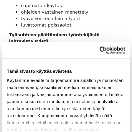
sopimaton käytös
ohjeiden vastainen menettely
työvelvoitteen laiminlyönti
luvattomat poissaolot
Työsuhteen päättäminen työntekijästä
johtuvista syistä
koeaikapurku, työsuhteen purkaminen,
raukeaminen ja purkautuneena
käsitteleminen
irtisanomismenettely ja varoituskäytäntö
Tämä sivusto käyttää evästeitä
Lakimies
Kirsi Parnila
, Helsingin seudun
Käytämme evästeitä tarjoamamme sisällön ja mainosten
kauppakamari
räätälöimiseen, sosiaalisen median ominaisuuksien
tukemiseen ja kävijämäärämme analysoimiseen. Lisäksi
15.30
jaamme sosiaalisen median, mainosalan ja analytiikka-
Ensimmäinen koulutuspäivä päättyy
alan kumppaneillemme tietoja siitä, miten käytät
sivustoamme. Kumppanimme voivat yhdistää näitä
Tauot 10.15 ja 14.00, luonastauko 12.00-12.30
tietoja muihin tietoihin, joita olet antanut heille tai joita on
------------------------------------------------
kerätty, kun olet käyttänyt heidän palvelujaan.