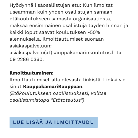
Hyödynnä lisäosallistujan etu: Kun ilmoitat
useamman kuin yhden osallistujan samaan
etäkoulutukseen samasta organisaatiosta,
maksaa ensimmäinen osallistuja täyden hinnan ja
kaikki loput saavat koulutuksen -50%
alennuksella. Ilmoittautumiset suoraan
asiakaspalveluun:
asiakaspalvelu(at)kauppakamarinkoulutus.fi tai
09 2286 0360.
Ilmoittautuminen:
Ilmoittautumiset alla olevasta linkistä. Linkki vie
sinut
KauppakamariKauppaan
.
(Etäkoulutukseen osallistuaksesi, valitse
osallistumistapa "Etätoteutus")
LUE LISÄÄ JA ILMOITTAUDU