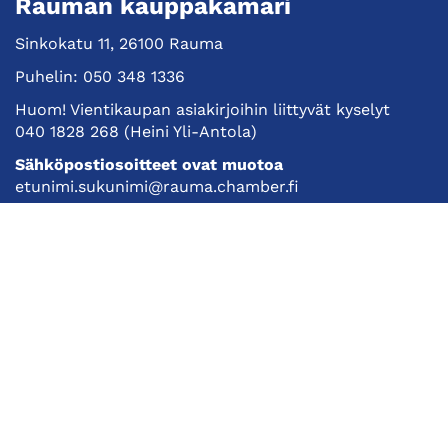
Rauman kauppakamari
Sinkokatu 11, 26100 Rauma
Puhelin:
050 348 1336
Huom! Vientikaupan asiakirjoihin liittyvät kyselyt
040 1828 268
(Heini Yli-Antola)
Sähköpostiosoitteet ovat muotoa
etunimi.sukunimi@rauma.chamber.fi
Toimiston sähköpostiosoite
kauppakamari@rauma.chamber.fi
Laajemmat yhteystiedot
Kauppakamari
Koulutukset ja tapahtumat
Jäsenyys
Kansainvälisyys