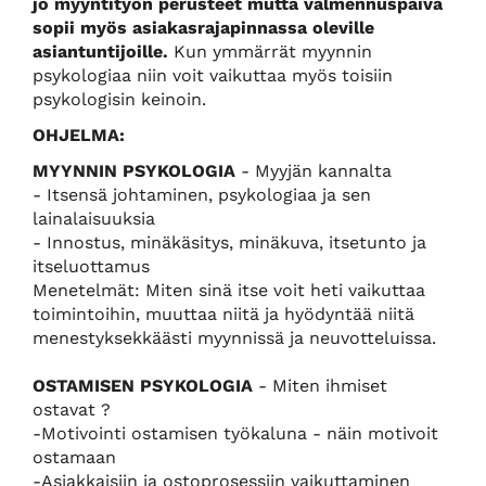
jo myyntityön perusteet mutta valmennuspäivä
sopii myös asiakasrajapinnassa oleville
asiantuntijoille.
Kun ymmärrät myynnin
psykologiaa niin voit vaikuttaa myös toisiin
psykologisin keinoin.
OHJELMA:
MYYNNIN PSYKOLOGIA
- Myyjän kannalta
- Itsensä johtaminen, psykologiaa ja sen
lainalaisuuksia
- Innostus, minäkäsitys, minäkuva, itsetunto ja
itseluottamus
Menetelmät: Miten sinä itse voit heti vaikuttaa
toimintoihin, muuttaa niitä ja hyödyntää niitä
menestyksekkäästi myynnissä ja neuvotteluissa.
OSTAMISEN PSYKOLOGIA
- Miten ihmiset
ostavat ?
-Motivointi ostamisen työkaluna - näin motivoit
ostamaan
-Asiakkaisiin ja ostoprosessiin vaikuttaminen