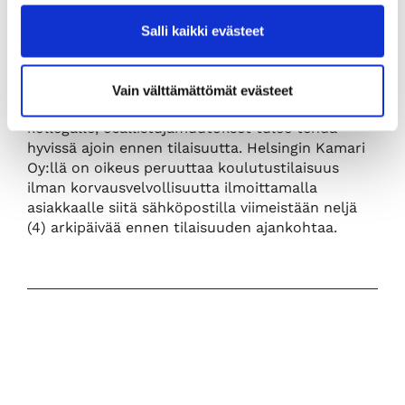
osallistumismaksusta, tämän jälkeen perutuista
ilmoittautumisista perimme koko
Salli kaikki evästeet
osallistumismaksun. Peruutukset on tehtävä
kirjallisesti sähköpostilla asiakaspalveluun
asiakaspalvelu(at)kauppakamarinkoulutus.fi.
Vain välttämättömät evästeet
Esteen ilmetessä voi osallistumisen luovuttaa
kollegalle, osallistujamuutokset tulee tehdä
hyvissä ajoin ennen tilaisuutta. Helsingin Kamari
Oy:llä on oikeus peruuttaa koulutustilaisuus
ilman korvausvelvollisuutta ilmoittamalla
asiakkaalle siitä sähköpostilla viimeistään neljä
(4) arkipäivää ennen tilaisuuden ajankohtaa.