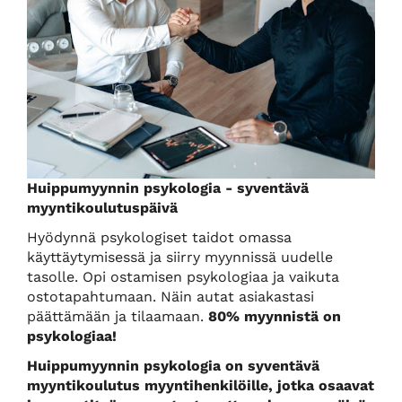
Huippumyynnin psykologia - syv
entävä
myyntikoulutuspäivä
Hyödynnä psykologiset taidot omassa
käyttäytymisessä ja siirry myynnissä uudelle
tasolle. Opi ostamisen psykologiaa ja vaikuta
ostotapahtumaan. Näin autat asiakastasi
päättämään ja tilaamaan.
80% myynnistä on
psykologiaa!
Huippumyynnin psykologia on syventävä
myyntikoulutus myyntihenkilöille, jotka osaavat