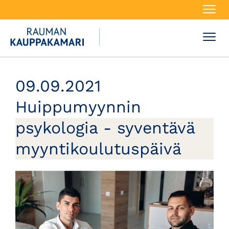
Navi
Navi
09.09.2021
Huippumyynnin
psykologia - syventävä
myyntikoulutuspäivä