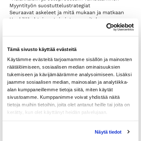
Myyntityön suostuttelustrategiat
Seuraavat askeleet ja mitä mukaan ja matkaan
Henkilökohtaisen toimintasuunnitelman
rakentaminen
lue lisää ja ilmoittaudu
Tämä sivusto käyttää evästeitä
Osallistumismaksu:
Jäsenetuhinta 495 eur (+alv
24 %), hinta 695 eur (+alv 24%)
Käytämme evästeitä tarjoamamme sisällön ja mainosten
räätälöimiseen, sosiaalisen median ominaisuuksien
Mikäli samasta organisaatiosta osallistuu
tukemiseen ja kävijämäärämme analysoimiseen. Lisäksi
striimiin useampi henkilö, saavat lisäosallistujat
koulutuksen puoleen hintaan. Tällöin
jaamme sosiaalisen median, mainosalan ja analytiikka-
ilmoittautuminen tulee tehdä suoraan
alan kumppaneillemme tietoja siitä, miten käytät
asiakaspalveluun puhelimitse 09 2286 0360 tai
sivustoamme. Kumppanimme voivat yhdistää näitä
sähköpostitse
tietoja muihin tietoihin, joita olet antanut heille tai joita on
asiakaspalvelu(at)kauppakamarinkoulutus.fi.
kerätty, kun olet käyttänyt heidän palvelujaan.
Peruutusehdot
Helsingin Kamari Oy:
13–7 vrk ennen tilaisuutta perutuista
Näytä tiedot
ilmoittautumisista perimme 50 %