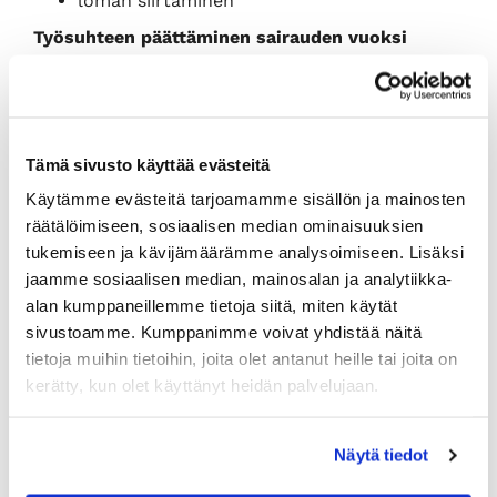
loman siirtäminen
Työsuhteen päättäminen sairauden vuoksi
pitkä yhdenjaksoinen sairauspoissaolo
runsaat lyhyet sairauslomat
Lakimies
Kirsi Parnila
, Helsingin seudun
kauppakamari
Tämä sivusto käyttää evästeitä
15.30 Tilaisuus päättyy
Käytämme evästeitä tarjoamamme sisällön ja mainosten
räätälöimiseen, sosiaalisen median ominaisuuksien
tukemiseen ja kävijämäärämme analysoimiseen. Lisäksi
Osallistumismaksu:
Jäsenhinta 390 € + alv 24 %,
jaamme sosiaalisen median, mainosalan ja analytiikka-
normaalihinta 560 € + alv 24 %
alan kumppaneillemme tietoja siitä, miten käytät
Hyödynnä lisäosallistujan etu! Kun ilmoitat
sivustoamme. Kumppanimme voivat yhdistää näitä
useamman kuin yhden osallistujan samaan
tietoja muihin tietoihin, joita olet antanut heille tai joita on
etäkoulutukseen samasta organisaatiosta,
kerätty, kun olet käyttänyt heidän palvelujaan.
maksaa ensimmäinen osallistuja täyden hinnan ja
kaikki loput saavat koulutuksen -50%
alennuksella. Ilmoittautumiset tässä tapauksessa
Näytä tiedot
suoraan KauppakamariKaupan asiakaspalveluun:
asiakaspalvelu(at)kauppakamarinkoulutus.fi tai