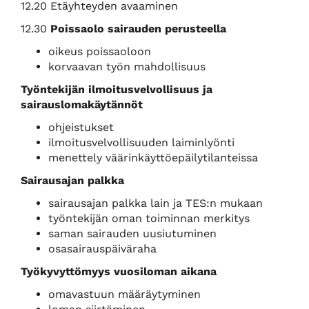
12.20 Etäyhteyden avaaminen
12.30
Poissaolo sairauden perusteella
oikeus poissaoloon
korvaavan työn mahdollisuus
Työntekijän ilmoitusvelvollisuus ja
sairauslomakäytännöt
ohjeistukset
ilmoitusvelvollisuuden laiminlyönti
menettely väärinkäyttöepäilytilanteissa
Sairausajan palkka
sairausajan palkka lain ja TES:n mukaan
työntekijän oman toiminnan merkitys
saman sairauden uusiutuminen
osasairauspäiväraha
Työkyvyttömyys vuosiloman aikana
omavastuun määräytyminen