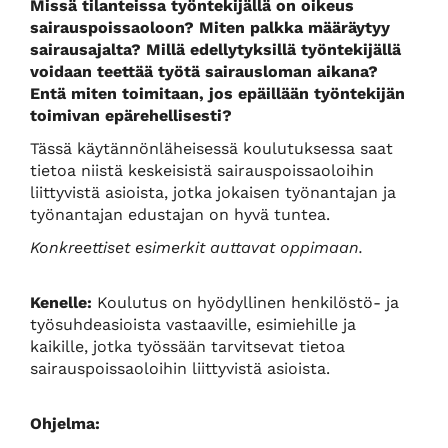
Missä tilanteissa työntekijällä on oikeus
sairauspoissaoloon? Miten palkka määräytyy
sairausajalta? Millä edellytyksillä työntekijällä
voidaan teettää työtä sairausloman aikana?
Entä miten toimitaan, jos epäillään työntekijän
toimivan epärehellisesti?
Tässä käytännönläheisessä koulutuksessa saat
tietoa niistä keskeisistä sairauspoissaoloihin
liittyvistä asioista, jotka jokaisen työnantajan ja
työnantajan edustajan on hyvä tuntea.
Konkreettiset esimerkit auttavat oppimaan.
Kenelle:
Koulutus on hyödyllinen henkilöstö- ja
työsuhdeasioista vastaaville, esimiehille ja
kaikille, jotka työssään tarvitsevat tietoa
sairauspoissaoloihin liittyvistä asioista.
Ohjelma: