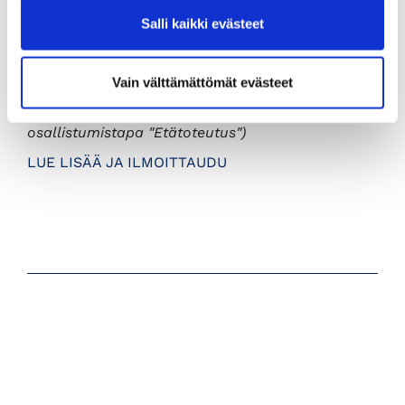
09 2286 0360.
Salli kaikki evästeet
Ilmoittautuminen:
Ilmoittautumiset alla olevasta linkistä. Linkki vie
Vain välttämättömät evästeet
sinut
KauppakamariKauppaan
.
(Etäkoulutukseen osallistuaksesi, valitse
osallistumistapa "Etätoteutus")
LUE LISÄÄ JA ILMOITTAUDU