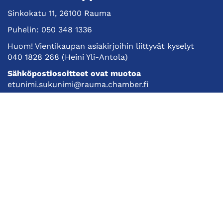
Sinkokatu 11, 26100 Rauma
Puhelin:
050 348 1336
Huom! Vientikaupan asiakirjoihin liittyvät kyselyt
040 1828 268
(Heini Yli-Antola)
Sähköpostiosoitteet ovat muotoa
etunimi.sukunimi@rauma.chamber.fi
Toimiston sähköpostiosoite
kauppakamari@rauma.chamber.fi
Laajemmat yhteystiedot
Kauppakamari
Koulutukset ja tapahtumat
Jäsenyys
Kansainvälisyys
Muut palvelut