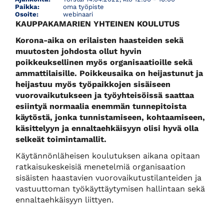
Paikka:
oma työpiste
Osoite:
webinaari
KAUPPAKAMARIEN YHTEINEN KOULUTUS
Korona-aika on erilaisten haasteiden sekä
muutosten johdosta ollut hyvin
poikkeuksellinen myös organisaatioille sekä
ammattilaisille. Poikkeusaika on heijastunut ja
heijastuu myös työpaikkojen sisäiseen
vuorovaikutukseen ja työyhteisöissä saattaa
esiintyä normaalia enemmän tunnepitoista
käytöstä, jonka tunnistamiseen, kohtaamiseen,
käsittelyyn ja ennaltaehkäisyyn olisi hyvä olla
selkeät toimintamallit.
Käytännönläheisen koulutuksen aikana opitaan
ratkaisukeskeisiä menetelmiä organisaation
sisäisten haastavien vuorovaikutustilanteiden ja
vastuuttoman työkäyttäytymisen hallintaan sekä
ennaltaehkäisyyn liittyen.