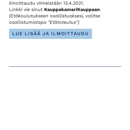
ilmoittaudu viimeistään 13.4.2021.
Linkki vie sinut
KauppakamariKauppaan
.
(Etäkoulutukseen osallistuaksesi, valitse
osallistumistapa "Etätoteutus")
LUE LISÄÄ JA ILMOITTAUDU