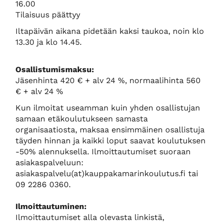
16.00
Tilaisuus päättyy
Iltapäivän aikana pidetään kaksi taukoa, noin klo
13.30 ja klo 14.45.
Osallistumismaksu:
Jäsenhinta 420 € + alv 24 %, normaalihinta 560
€ + alv 24 %
Kun ilmoitat useamman kuin yhden osallistujan
samaan etäkoulutukseen samasta
organisaatiosta, maksaa ensimmäinen osallistuja
täyden hinnan ja kaikki loput saavat koulutuksen
-50% alennuksella. Ilmoittautumiset suoraan
asiakaspalveluun:
asiakaspalvelu(at)kauppakamarinkoulutus.fi tai
09 2286 0360.
Ilmoittautuminen:
Ilmoittautumiset alla olevasta linkistä,