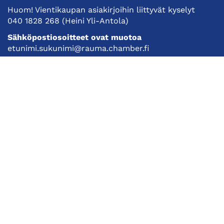
Huom! Vientikaupan asiakirjoihin liittyvät kyselyt
040 1828 268
(Heini Yli-Antola)
Sähköpostiosoitteet ovat muotoa
etunimi.sukunimi@rauma.chamber.fi
Toimiston sähköpostiosoite
kauppakamari@rauma.chamber.fi
Laajemmat yhteystiedot
Kauppakamari
Koulutukset ja tapahtumat
Jäsenyys
Kansainvälisyys
Muut palvelut
Ajankohtaista
Tietosuojaseloste