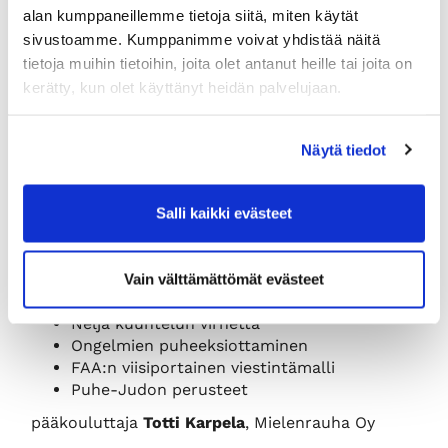
Kaikki on viestintää
alan kumppaneillemme tietoja siitä, miten käytät
Työyhteisötaidot velvoittavat työntekijöitä ja
sivustoamme. Kumppanimme voivat yhdistää näitä
esimiehiä
tietoja muihin tietoihin, joita olet antanut heille tai joita on
Myönteisen ilmapiirin rakentaminen arjessa
kerätty, kun olet käyttänyt heidän palvelujaan.
Voimaannuttavaa vai vastuutonta
työkäytöstä?
24h-sääntö puheeksiottamiseen
Näytä tiedot
Erilaiset konfliktityypit työpaikoilla
Psyykkinen itsesäätely eli oman
mielekkyyden ylläpitäminen hankalissakin
Salli kaikki evästeet
tilanteissa
Muutos- ja kriisitilanteiden vaikutus yksilön
jaksamiseen, SCARF-malli
Vain välttämättömät evästeet
Esimiehen rooli konfliktien ehkäisyssä
Neljä kuuntelun virhettä
Ongelmien puheeksiottaminen
FAA:n viisiportainen viestintämalli
Puhe-Judon perusteet
pääkouluttaja
Totti Karpela
, Mielenrauha Oy