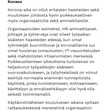
Kuvaus
Korona-aika on ollut erilaisten haasteiden sekä
muutoksen johdosta hyvin poikkeuksellinen
myös organisaatioille sekä ammattilaisille.
Organisaatioiden esimiehet, HR-ammattilaiset,
johtajat ja työterveys ovat olleet työpaikan
sisäisten haasteiden edessä, kun omat
työntekijät kuormittuvat ja koronatilanne luo
omat huolensa lomautusten, YT-neuvotteluiden
sekä mahdollisten irtisanomisten merkeissä.
Poikkeustilanteen aiheuttama turbulenssi on
heijastunut työpaikkojen sisäiseen
vuorovaikutukseen, ja työyhteisöissä on voinut
esiintyä normaalia enemmän tunnepitoista
käytöstä, jonka tunnistamiseen, kohtaamiseen,
käsittelyyn ja ennaltaehkäisyyn olisi hyvä olla
selkeät toimintamallit.
Käytännönläheisen koulutuksen aikana opitaan
ratkaisukeskeisiä menetelmiä organisaation