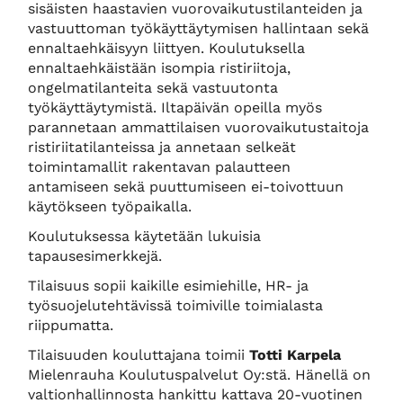
sisäisten haastavien vuorovaikutustilanteiden ja
vastuuttoman työkäyttäytymisen hallintaan sekä
ennaltaehkäisyyn liittyen. Koulutuksella
ennaltaehkäistään isompia ristiriitoja,
ongelmatilanteita sekä vastuutonta
työkäyttäytymistä. Iltapäivän opeilla myös
parannetaan ammattilaisen vuorovaikutustaitoja
ristiriitatilanteissa ja annetaan selkeät
toimintamallit rakentavan palautteen
antamiseen sekä puuttumiseen ei-toivottuun
käytökseen työpaikalla.
Koulutuksessa käytetään lukuisia
tapausesimerkkejä.
Tilaisuus sopii kaikille esimiehille, HR- ja
työsuojelutehtävissä toimiville toimialasta
riippumatta.
Tilaisuuden kouluttajana toimii
Totti Karpela
Mielenrauha Koulutuspalvelut Oy:stä. Hänellä on
valtionhallinnosta hankittu kattava 20-vuotinen