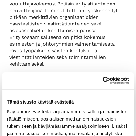
kouluttajakokemus. Poliisin erityistilanteiden
neuvottelijana toiminut Totti on työskennellyt
pitkään merkittävien organisaatioiden
haasteellisten viestintätilanteiden sekä
asiakaspalvelun kehittämisen parissa.
Erityisosaamisalueena on pitkä kokemus
esimiesten ja johtoryhmien valmentamisesta
myös työpaikan sisäisten konflikti- ja
viestintätilanteiden sekä toimintamallien
kehittämiseksi.
Ohjelma:
12.20
Yhteyden avaus
Tämä sivusto käyttää evästeitä
12.30
Käytämme evästeitä tarjoamamme sisällön ja mainosten
Työpaikan haastavat sisäiset
räätälöimiseen, sosiaalisen median ominaisuuksien
vuorovaikutustilanteet
tukemiseen ja kävijämäärämme analysoimiseen. Lisäksi
jaamme sosiaalisen median, mainosalan ja analytiikka-
Kun kemiat eivät kohtaa