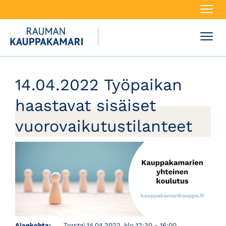
Navi
Navi
14.04.2022 Työpaikan
haastavat sisäiset
vuorovaikutustilanteet
Ajankohta:
Torstai 14.04.2022, klo 12:30 - 16:00