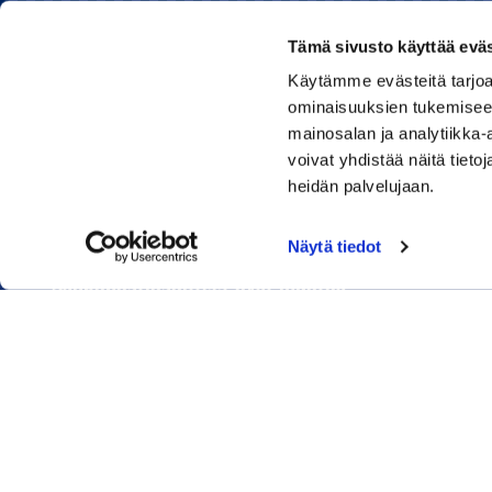
Tämä sivusto käyttää eväs
Käytämme evästeitä tarjoa
Rauman kauppakamari
ominaisuuksien tukemisee
mainosalan ja analytiikka
Sinkokatu 11, 26100 Rauma
voivat yhdistää näitä tietoja
heidän palvelujaan.
Puhelin:
050 348 1336
Huom! Vientikaupan asiakirjoihin liittyvät kyselyt
Näytä tiedot
040 1828 268
(Heini Yli-Antola)
Sähköpostiosoitteet ovat muotoa
etunimi.sukunimi@rauma.chamber.fi
Toimiston sähköpostiosoite
kauppakamari@rauma.chamber.fi
Laajemmat yhteystiedot