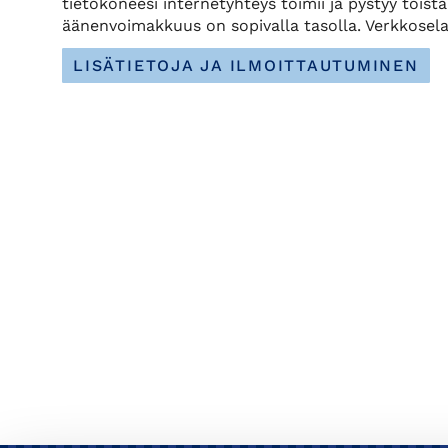
tietokoneesi internetyhteys toimii ja pystyy toist
äänenvoimakkuus on sopivalla tasolla. Verkkosel
LISÄTIETOJA JA ILMOITTAUTUMINEN