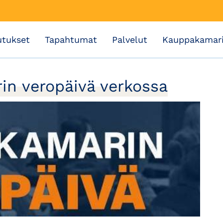
utukset
Tapahtumat
Palvelut
Kauppakamar
in veropäivä verkossa