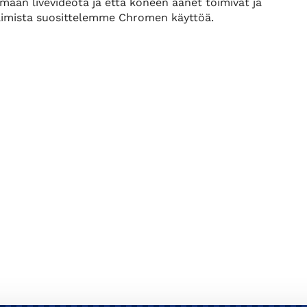
amaan livevideota ja että koneen äänet toimivat ja
aimista suosittelemme Chromen käyttöä.