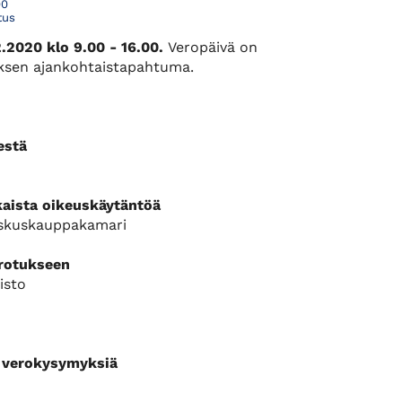
00
tus
.2020 klo 9.00 - 16.00.
Veropäivä on
uksen ajankohtaistapahtuma.
estä
kaista oikeuskäytäntöä
eskuskauppakamari
erotukseen
isto
n verokysymyksiä