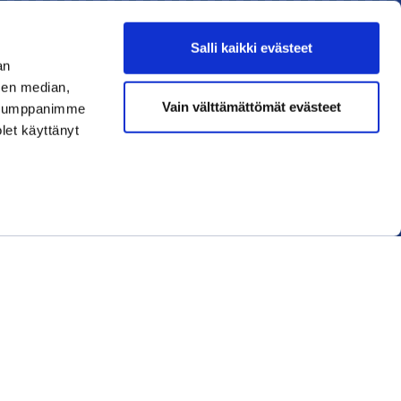
Salli kaikki evästeet
an
sen median,
Liity jäseneksi
Vain välttämättömät evästeet
. Kumppanimme
olet käyttänyt
Lue uusin lehti
Tilaa uutiskirjeitä