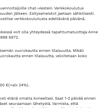
luennoitsijoille chat-viestein. Verkkokoulutus
isuuden jälkeen. Esitysaineistot jaetaan sähköisesti.
postitse verkkokoulutusta edeltävänä päivänä.
myksissä voit olla yhteydessä tapahtumatuottaja Anne
 898 6972.
tsemän vuorokautta ennen tilaisuutta. Mikäli
rokautta ennen tilaisuutta, veloitetaan koko
,00 €(+alv 24%).
posti etänä omalta koneeltasi. Saat 1-2 päivää ennen
pääset seuraamaan lähetystä. Varmista, että