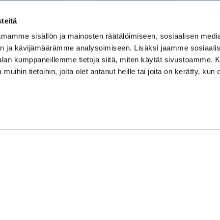
teitä
mamme sisällön ja mainosten räätälöimiseen, sosiaalisen medi
Kauppakamari
n ja kävijämäärämme analysoimiseen. Lisäksi jaamme sosiaali
-alan kumppaneillemme tietoja siitä, miten käytät sivustoamme
Koulutukset ja tapahtumat
 muihin tietoihin, joita olet antanut heille tai joita on kerätty, kun 
Jäsenyys
Kansainvälisyys
Muut palvelut
Ajankohtaista
Tietosuojaseloste