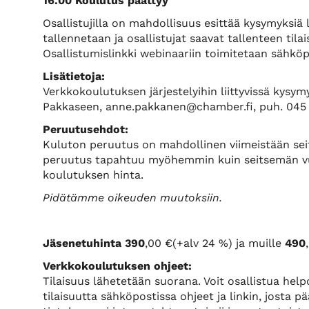
16.00 Koulutus päättyy
Osallistujilla on mahdollisuus esittää kysymyksiä 
tallennetaan ja osallistujat saavat tallenteen tila
Osallistumislinkki webinaariin toimitetaan sähkö
Lisätietoja:
Verkkokoulutuksen järjestelyihin liittyvissä kysy
Pakkaseen, anne.pakkanen@chamber.fi, puh. 045
Peruutusehdot:
Kuluton peruutus on mahdollinen viimeistään sei
peruutus tapahtuu myöhemmin kuin seitsemän vuo
koulutuksen hinta.
Pidätämme oikeuden muutoksiin.
Jäsenetuhinta 390
,00 €(+alv 24 %) ja muille
490
Verkkokoulutuksen ohjeet:
Tilaisuus lähetetään suorana. Voit osallistua hel
tilaisuutta sähköpostissa ohjeet ja linkin, josta 