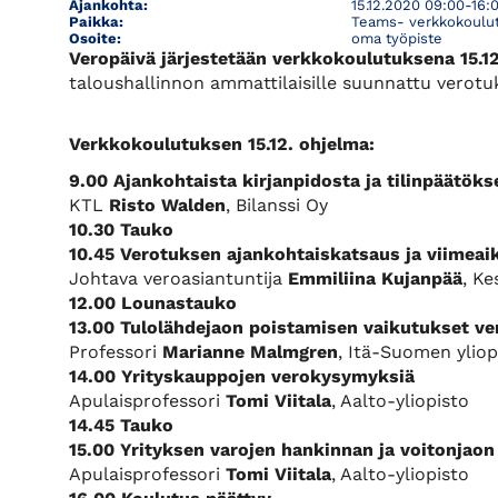
Ajankohta:
15.12.2020 09:00-16:
Paikka:
Teams- verkkokoulu
Osoite:
oma työpiste
Veropäivä järjestetään verkkokoulutuksena 15.12
taloushallinnon ammattilaisille suunnattu verot
Verkkokoulutuksen 15.12. ohjelma:
9.00 Ajankohtaista kirjanpidosta ja tilinpäätöks
KTL
Risto Walden
, Bilanssi Oy
10.30 Tauko
10.45 Verotuksen ajankohtaiskatsaus ja viimeai
Johtava veroasiantuntija
Emmiliina Kujanpää
, K
12.00 Lounastauko
13.00 Tulolähdejaon poistamisen vaikutukset v
Professori
Marianne Malmgren
, Itä-Suomen yliop
14.00 Yrityskauppojen verokysymyksiä
Apulaisprofessori
Tomi Viitala
, Aalto-yliopisto
14.45 Tauko
15.00 Yrityksen varojen hankinnan ja voitonjao
Apulaisprofessori
Tomi Viitala
, Aalto-yliopisto