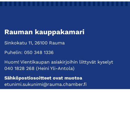
Rauman kauppakamari
Sinkokatu 11, 26100 Rauma
Puhelin:
050 348 1336
Huom! Vientikaupan asiakirjoihin liittyvät kyselyt
040 1828 268
(Heini Yli-Antola)
Sähköpostiosoitteet ovat muotoa
etunimi.sukunimi@rauma.chamber.fi
Toimiston sähköpostiosoite
kauppakamari@rauma.chamber.fi
Laajemmat yhteystiedot
Kauppakamari