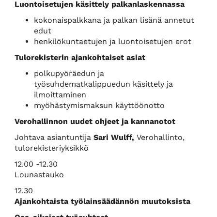
Luontoisetujen käsittely palkanlaskennassa
kokonaispalkkana ja palkan lisänä annetut
edut
henkilökuntaetujen ja luontoisetujen erot
Tulorekisterin ajankohtaiset asiat
polkupyöräedun ja
työsuhdematkalippuedun käsittely ja
ilmoittaminen
myöhästymismaksun käyttöönotto
Verohallinnon uudet ohjeet ja kannanotot
Johtava asiantuntija
Sari Wulff,
Verohallinto,
tulorekisteriyksikkö
12.00 -12.30
Lounastauko
12.30
Ajankohtaista työlainsäädännön muutoksista