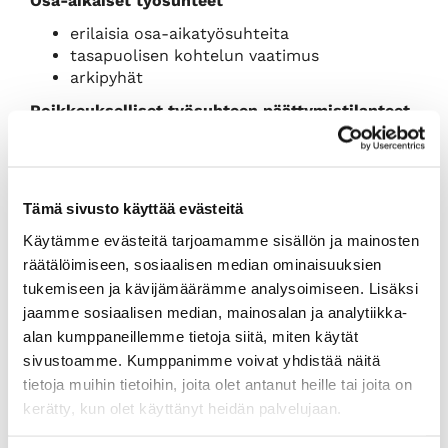
Osa-aikaiset työsuhteet
erilaisia osa-aikatyösuhteita
tasapuolisen kohtelun vaatimus
arkipyhät
Poikkeukselliset työsuhteen päättymistilanteet
työsuhteen päättyminen lomautuksen
aikana
työsuhteen päättyminen sopimalla
Tämä sivusto käyttää evästeitä
työantajan ja työntekijän laiminlyönnit
Käytämme evästeitä tarjoamamme sisällön ja mainosten
Lakimies
Kirsi Parnila
, Helsingin seudun
kauppakamari
räätälöimiseen, sosiaalisen median ominaisuuksien
tukemiseen ja kävijämäärämme analysoimiseen. Lisäksi
15.00
jaamme sosiaalisen median, mainosalan ja analytiikka-
Tilaisuus päättyy
alan kumppaneillemme tietoja siitä, miten käytät
Taout: Taukoja tunnin välein noin 10 min.
sivustoamme. Kumppanimme voivat yhdistää näitä
Lounastauko 12.00-12.30
tietoja muihin tietoihin, joita olet antanut heille tai joita on
Jäsenetuhinta
490,00 € (+alv 24 %) muille hinta
kerätty, kun olet käyttänyt heidän palvelujaan.
690,00 € (alv 24 %).