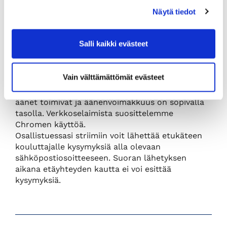
Lue lisää ja ilmoittaudu
Näytä tiedot
Tilaisuus lähetetään suorana. Voit osallistua
Salli kaikki evästeet
helposti etänä omalta koneeltasi. Saat neljä (4)
päivää ennen tilaisuutta sähköpostissa ohjeet ja
linkin, josta pääset seuraamaan lähetystä.
Vain välttämättömät evästeet
Varmista, että tietokoneesi internetyhteys toimii
ja pystyy toistamaan livevideota ja että koneen
äänet toimivat ja äänenvoimakkuus on sopivalla
tasolla. Verkkoselaimista suosittelemme
Chromen käyttöä.
Osallistuessasi striimiin voit lähettää etukäteen
kouluttajalle kysymyksiä alla olevaan
sähköpostiosoitteeseen. Suoran lähetyksen
aikana etäyhteyden kautta ei voi esittää
kysymyksiä.