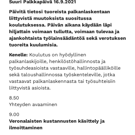
Suuri Palkkapäivä 16.9.2021
Päivitä tietosi tuoreista palkanlaskentaan
liittyvistä muutoksista suositussa
koulutuksessa. Päivän aikana käydään läpi
hiljattain voimaan tullutta, voimaan tulevaa ja
ajankohtaista työlainsäädäntöä sekä verotuksen
tuoreita kuulumisia.
Kenelle:
Koulutus on hyödyllinen
palkanlaskijoille, henkilöstöhallinnosta ja
työsuhdeasioista vastaaville, hallintopäälliköille
sekä taloushallinnossa työskenteleville, jotka
vastaavat palkanlaskennasta tai työsuhteisiin
liittyvistä asioista.
8.50
Yhteyden avaaminen
9.00
Veronalaisten kustannusten käsittely ja
ilmoittaminen