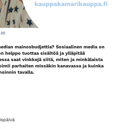
:30
edian mainosbudjettia? Sosiaalinen media on
helppo tuottaa sisältöä ja ylläpitää
sa saat vinkkejä siitä, miten ja minkälaista
oimii parhaiten missäkin kanavassa ja kuinka
oinnin tavalla.
ispäivä