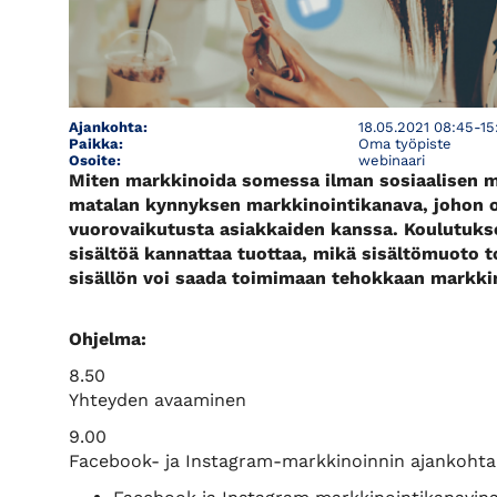
Ajankohta:
18.05.2021 08:45-15
Paikka:
Oma työpiste
Osoite:
webinaari
Miten markkinoida somessa ilman sosiaalisen m
matalan kynnyksen markkinointikanava, johon on 
vuorovaikutusta asiakkaiden kanssa. Koulutukses
sisältöä kannattaa tuottaa, mikä sisältömuoto t
sisällön voi saada toimimaan tehokkaan markkin
Ohjelma:
8.50
Yhteyden avaaminen
9.00
Facebook- ja Instagram-markkinoinnin ajankohta