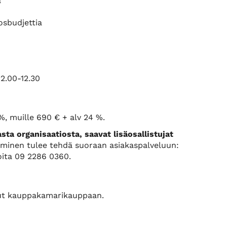
a
osbudjettia
2.00-12.30
%, muille 690 € + alv 24 %.
sta organisaatiosta, saavat lisäosallistujat
tuminen tulee tehdä suoraan asiakaspalveluun:
oita 09 2286 0360.
sinut kauppakamarikauppaan.