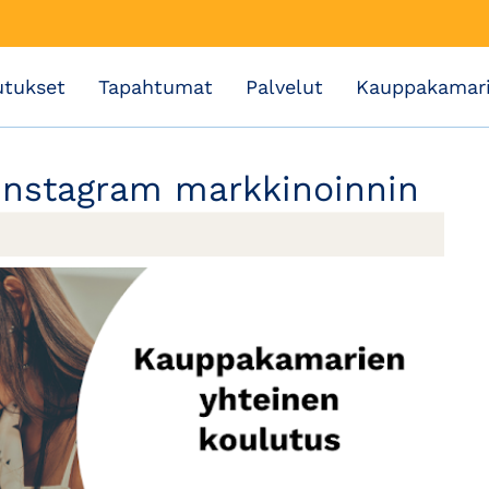
utukset
Tapahtumat
Palvelut
Kauppakamar
 Instagram markkinoinnin