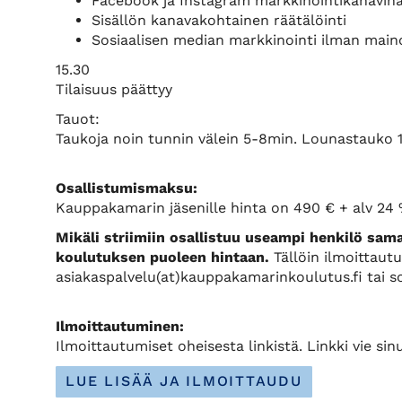
Facebook ja Instagram markkinointikanavin
Sisällön kanavakohtainen räätälöinti
Sosiaalisen median markkinointi ilman main
15.30
Tilaisuus päättyy
Tauot:
Taukoja noin tunnin välein 5-8min. Lounastauko 1
Osallistumismaksu:
Kauppakamarin jäsenille hinta on 490 € + alv 24 
Mikäli striimiin osallistuu useampi henkilö sama
koulutuksen puoleen hintaan.
Tällöin ilmoittau
asiakaspalvelu(at)kauppakamarinkoulutus.fi tai s
Ilmoittautuminen:
Ilmoittautumiset oheisesta linkistä. Linkki vie 
LUE LISÄÄ JA ILMOITTAUDU