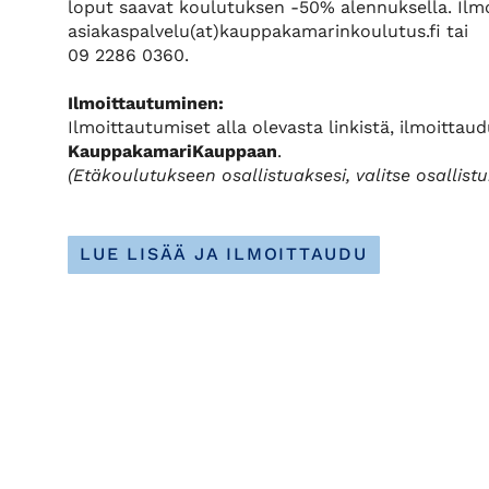
loput saavat koulutuksen -50% alennuksella. Ilm
asiakaspalvelu(at)kauppakamarinkoulutus.fi tai
09 2286 0360.
Ilmoittautuminen:
Ilmoittautumiset alla olevasta linkistä, ilmoittaud
KauppakamariKauppaan
.
(Etäkoulutukseen osallistuaksesi, valitse osallist
LUE LISÄÄ JA ILMOITTAUDU