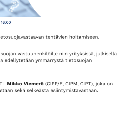
 16:00
tietosuojavastaavan tehtävien hoitamiseen.
suojan vastuuhenkilöille niin yrityksissä, julkisella
ilta edellytetään ymmärrystä tietosuojan
KTL
Mikko Viemerö
(CIPP/E, CIPM, CIPT), joka on
staan sekä selkeästä esiintymistavastaan.