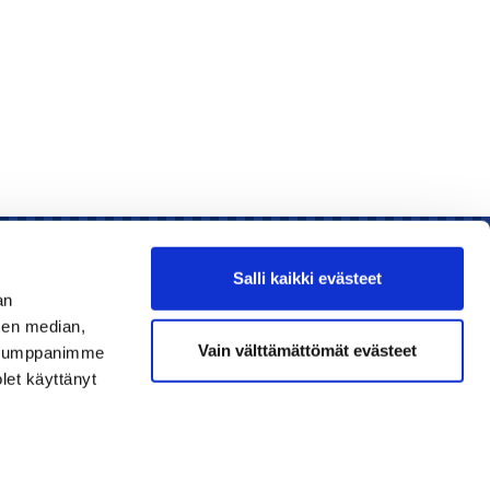
Salli kaikki evästeet
an
sen median,
Liity jäseneksi
Vain välttämättömät evästeet
. Kumppanimme
olet käyttänyt
Lue uusin lehti
Tilaa uutiskirjeitä