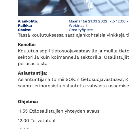
Ajankohta:
Maanantai 21.03.2022, klo 12:00 -
Paikka:
Webinaari
Osoite:
Oma työpiste
Tässä koulutuksessa saat ajankohtaisia vinkkejä 
Kenelle:
Koulutus sopii tietosuojavastaaville ja muille tieto
sektorilla kuin kolmannella sektorilla. Osallistuj
perusasioista.
Asiantuntija:
Asiantuntijana toimii SOK:n tietosuojavastaava, 
saanut erinomaista palautetta vahvasta osaamise
Ohjelma:
11.55 Etäosallistujien yhteyden avaus
12.00 Tervetuloa!