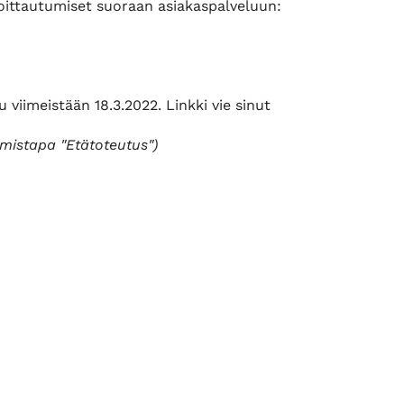
oittautumiset suoraan asiakaspalveluun:
u viimeistään 18.3.2022. Linkki vie sinut
umistapa "Etätoteutus")