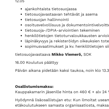
12.05
ajankohtaista tietosuojassa
tietosuojavastaavan tehtävät ja asema
tietosuojan hallinnointi
osoitusvelvollisuus ja dokumentointivelvoitt
tietosuoja-/DPIA-arviointien tekeminen
henkilötietojen tietoturvaloukkausten arvioin
läpinäkyvyys ja rekisteröidyn oikeuksien to
sopimusvaatimukset ja kv. henkilötietojen si
tietosuojavastaava
Mikko Viemerö,
SOK
16.00 Koulutus päättyy
Päivän aikana pidetään kaksi taukoa, noin klo 13.3
Osallistumismaksu:
Kauppakamarin jäsenille hinta on 460 € + alv 24 
Hyödynnä lisäosallistujan etu: Kun ilmoitat use
etäkoulutukseen samasta organisaatiosta, maksaa