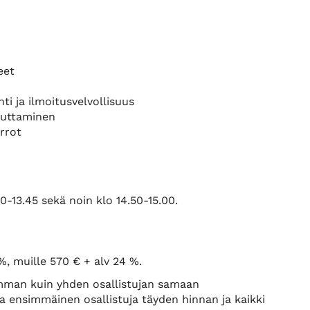
eet
ti ja ilmoitusvelvollisuus
teuttaminen
irrot
0-13.45 sekä noin klo 14.50-15.00.
%, muille 570 € + alv 24 %.
amman kuin yhden osallistujan samaan
 ensimmäinen osallistuja täyden hinnan ja kaikki