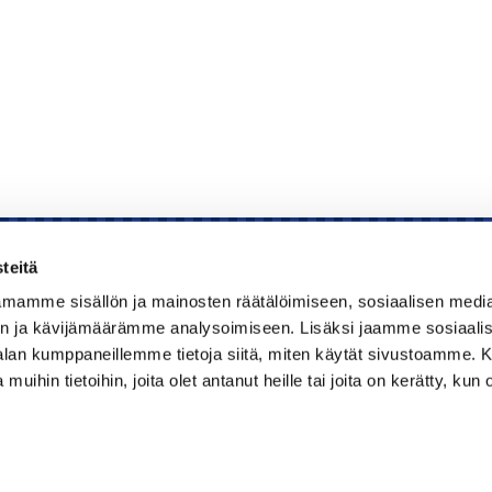
teitä
mamme sisällön ja mainosten räätälöimiseen, sosiaalisen medi
Kauppakamari
n ja kävijämäärämme analysoimiseen. Lisäksi jaamme sosiaali
-alan kumppaneillemme tietoja siitä, miten käytät sivustoamme
Koulutukset ja tapahtumat
 muihin tietoihin, joita olet antanut heille tai joita on kerätty, kun 
Jäsenyys
Kansainvälisyys