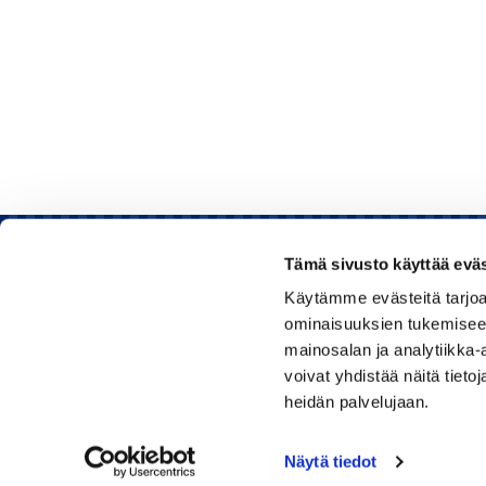
Tämä sivusto käyttää eväs
Käytämme evästeitä tarjoa
Rauman kauppakamari
ominaisuuksien tukemisee
mainosalan ja analytiikka
Sinkokatu 11, 26100 Rauma
voivat yhdistää näitä tietoja
heidän palvelujaan.
Puhelin:
050 348 1336
Huom! Vientikaupan asiakirjoihin liittyvät kyselyt
Näytä tiedot
040 1828 268
(Heini Yli-Antola)