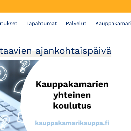
utukset
Tapahtumat
Palvelut
Kauppakamar
taavien ajankohtaispäivä