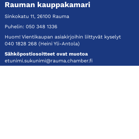
Rauman kauppakamari
Sinkokatu 11, 26100 Rauma
Puhelin:
050 348 1336
Huom! Vientikaupan asiakirjoihin liittyvät kyselyt
040 1828 268
(Heini Yli-Antola)
Sähköpostiosoitteet ovat muotoa
etunimi.sukunimi@rauma.chamber.fi
Toimiston sähköpostiosoite
kauppakamari@rauma.chamber.fi
Laajemmat yhteystiedot
Kauppakamari
Koulutukset ja tapahtumat
Jäsenyys
Kansainvälisyys