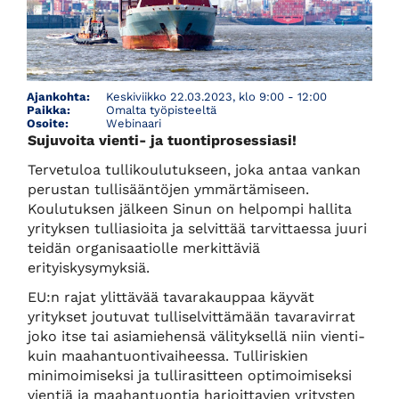
Ajankohta:
Keskiviikko 22.03.2023, klo 9:00 - 12:00
Paikka:
Omalta työpisteeltä
Osoite:
Webinaari
Sujuvoita vienti- ja tuontiprosessiasi!
Tervetuloa tullikoulutukseen, joka antaa vankan
perustan tullisääntöjen ymmärtämiseen.
Koulutuksen jälkeen Sinun on helpompi hallita
yrityksen tulliasioita ja selvittää tarvittaessa juuri
teidän organisaatiolle merkittäviä
erityiskysymyksiä.
EU:n rajat ylittävää tavarakauppaa käyvät
yritykset joutuvat tulliselvittämään tavaravirrat
joko itse tai asiamiehensä välityksellä niin vienti-
kuin maahantuontivaiheessa. Tulliriskien
minimoimiseksi ja tullirasitteen optimoimiseksi
vientiä ja maahantuontia harjoittavien yritysten