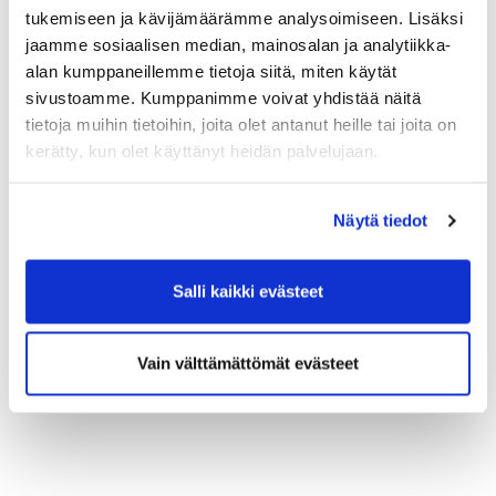
Ilmoittautuminen: 15.3. mennessä
alla olevasta
tukemiseen ja kävijämäärämme analysoimiseen. Lisäksi
linkistä. Linkki vie sinut
KauppakamariKauppaan
.
jaamme sosiaalisen median, mainosalan ja analytiikka-
(Etäkoulutukseen osallistuaksesi, valitse
alan kumppaneillemme tietoja siitä, miten käytät
osallistumistapa "Etätoteutus")
v
erkkokaupan
sivustoamme. Kumppanimme voivat yhdistää näitä
kautta.
tietoja muihin tietoihin, joita olet antanut heille tai joita on
Osallistumismaksu:
jäsenhinta 350 € + alv, hinta
kerätty, kun olet käyttänyt heidän palvelujaan.
525 € + alv 24 %.
Hintaan sisältyy koulutus ja koulutusmateriaali.
Näytä tiedot
LUE LISÄÄ JA ILMOITTAUDU
Salli kaikki evästeet
Vain välttämättömät evästeet