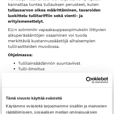
kannattaa tuntea tullauksen perusteet, kuten
tullausarvon oikea määrittäminen, tavaroiden
luokittelu tullitariffiin sekä vienti- ja
erityismenettelyt.
EU:n solmimiin vapaakauppasopimuksiin liittyvien
alkuperäsääntöjen osaaminen voi tuoda
merkittäviä kustannussäästöjä alhaisempien
tullirasitteiden muodossa.
Ohjelmassa:
Tullilainsäädännön suuntaviivat
Tulli-ilmoitus
Maahantuonti
Tulliverotus (tullausarvo, tariffi ja
alkuperäsäännöt)
Erityismenettelyt
Vientimenettely
Tämä sivusto käyttää evästeitä
Maahantuonnin alv
Käytämme evästeitä tarjoamamme sisällön ja mainosten
EU:n hiilirajamekanismi CBAM
räätälöimiseen, sosiaalisen median ominaisuuksien