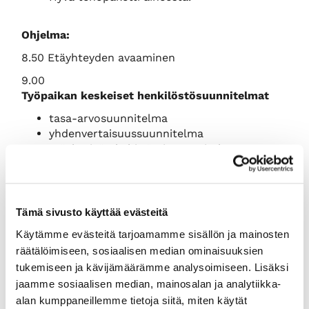
Ohjelma:
8.50 Etäyhteyden avaaminen
9.00
Työpaikan keskeiset henkilöstösuunnitelmat
tasa-arvosuunnitelma
yhdenvertaisuussuunnitelma
työyhteisön kehittämissuunnitelma
sähköisen työskentelyn pelisäännöt
12.00 Tilaisuus päättyy
Tämä sivusto käyttää evästeitä
Osallistumismaksu:
Jäsenhinta 450 € + alv 24
%, normaalihinta 600 € + alv 24 %.
Käytämme evästeitä tarjoamamme sisällön ja mainosten
räätälöimiseen, sosiaalisen median ominaisuuksien
Ilmoittautuminen:
Ilmoittautumiset alla olevasta
tukemiseen ja kävijämäärämme analysoimiseen. Lisäksi
linkistä, ilmoittaudu viimeistään 27.01.2023. Linkki
jaamme sosiaalisen median, mainosalan ja analytiikka-
vie sinut
KauppakamariKauppaan
.
alan kumppaneillemme tietoja siitä, miten käytät
(Etäkoulutukseen osallistuaksesi, valitse