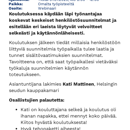
Paikka:
Omalta työpisteeltä
Osoite:
Webinaari
Koulutuksessa käydään läpi työnantajaa
koskevat keskeiset henkilöstösuunnitelmat ja
esitellään eri laeista löytyvät velvoitteet
selkeästi ja käytännönläheisesti.
Koulutuksen jälkeen tiedät millaisia henkilöstöön
liittyviä suunnitelmia työpaikalla tulee laatia ja
tunnet sisältövaatimuksien suunnitelmat.
Tavoitteena on, että saat työpaikallesi vietäväksi
työkaluja suunnitelmien käytännön
toteutukseen.
Asiantuntijana lakimies
Kati Mattinen
, Helsingin
seudun kauppakamari
Osallistujien palautetta:
Kati on kouluttajana selkeä ja koulutus oli
ihanan napakka, ettei mennyt koko päivää.
Kiitos hyvästä koulutuksesta!
Hyvä tehopaketti aiheesta!