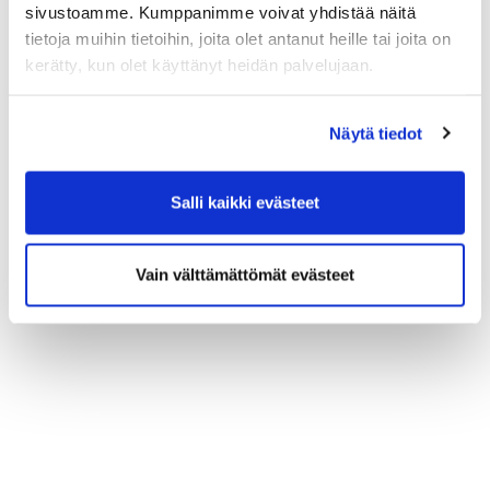
sivustoamme. Kumppanimme voivat yhdistää näitä
osallistumistapa "Etätoteutus")
tietoja muihin tietoihin, joita olet antanut heille tai joita on
kerätty, kun olet käyttänyt heidän palvelujaan.
LUE LISÄÄ JA ILMOITTAUDU
Näytä tiedot
Salli kaikki evästeet
Vain välttämättömät evästeet