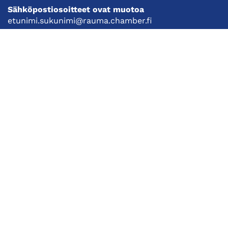
Sähköpostiosoitteet ovat muotoa
etunimi.sukunimi@rauma.chamber.fi
Toimiston sähköpostiosoite
kauppakamari@rauma.chamber.fi
Laajemmat yhteystiedot
Kauppakamari
Koulutukset ja tapahtumat
Jäsenyys
Kansainvälisyys
Muut palvelut
Ajankohtaista
Tietosuojaseloste
Liity jäseneksi