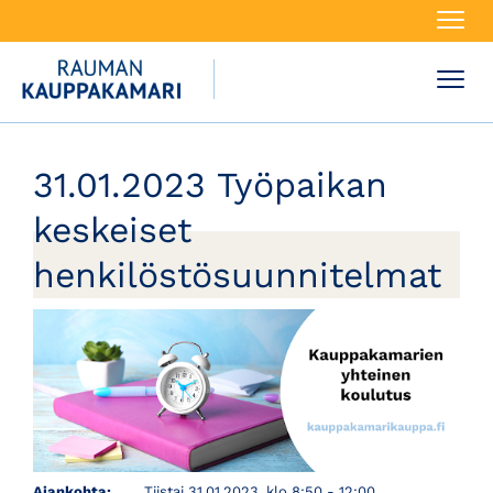
Navi
Navi
31.01.2023 Työpaikan
keskeiset
henkilöstösuunnitelmat
Ajankohta:
Tiistai 31.01.2023, klo 8:50 - 12:00